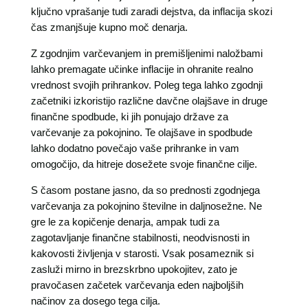
ključno vprašanje tudi zaradi dejstva, da inflacija skozi
čas zmanjšuje kupno moč denarja.
Z zgodnjim varčevanjem in premišljenimi naložbami
lahko premagate učinke inflacije in ohranite realno
vrednost svojih prihrankov. Poleg tega lahko zgodnji
začetniki izkoristijo različne davčne olajšave in druge
finančne spodbude, ki jih ponujajo države za
varčevanje za pokojnino. Te olajšave in spodbude
lahko dodatno povečajo vaše prihranke in vam
omogočijo, da hitreje dosežete svoje finančne cilje.
S časom postane jasno, da so prednosti zgodnjega
varčevanja za pokojnino številne in daljnosežne. Ne
gre le za kopičenje denarja, ampak tudi za
zagotavljanje finančne stabilnosti, neodvisnosti in
kakovosti življenja v starosti. Vsak posameznik si
zasluži mirno in brezskrbno upokojitev, zato je
pravočasen začetek varčevanja eden najboljših
načinov za dosego tega cilja.