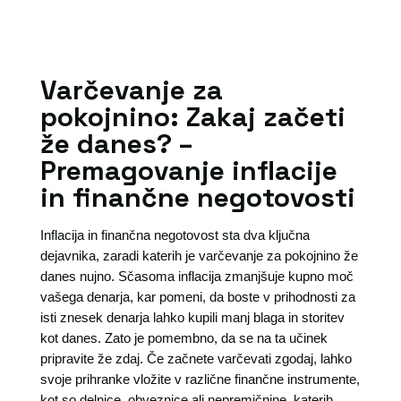
Varčevanje za
pokojnino: Zakaj začeti
že danes? –
Premagovanje inflacije
in finančne negotovosti
Inflacija in finančna negotovost sta dva ključna
dejavnika, zaradi katerih je varčevanje za pokojnino že
danes nujno. Sčasoma inflacija zmanjšuje kupno moč
vašega denarja, kar pomeni, da boste v prihodnosti za
isti znesek denarja lahko kupili manj blaga in storitev
kot danes. Zato je pomembno, da se na ta učinek
pripravite že zdaj. Če začnete varčevati zgodaj, lahko
svoje prihranke vložite v različne finančne instrumente,
kot so delnice, obveznice ali nepremičnine, katerih