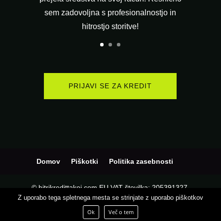
sem zadovoljna s profesionalnostjo in
hitrostjo storitve!
PRIJAVI SE ZA KREDIT
Domov
Piškotki
Politika zasebnosti
© hitrikredittakoj.com EU VAT številka: 205391327,
Z uporabo tega spletnega mesta se strinjate z uporabo piškotkov
Podjetje:
KD CAPITAL LTD
, Naslov: UL.L. KARAVELOV
2, Poštni naslov: 4000, Mesto: Plovdiv, Država: Bolgarija
Ok
Več o tem