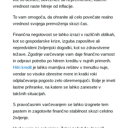
vrednost raste hitreje od inflacije.
To vam omogoča, da ohranite ali celo povečate realno
vrednost svojega premoženja skozi čas.
Finančna negotovost se lahko izrazi v različnih oblikah,
kot so gospodarske krize, izguba zaposlitve ali
nepredvideni življenjski dogodki, kot so zdravstvene
težave. Zgodnje varčevanje vam daje finančno varnost
in odpravi potrebo po hitrem kreditu v nujnih primerih.
Hitri kredit
je lahko mamljiva rešitev v trenutku nuje,
vendar so visoke obrestne mere in kratki roki
odplačevanja pogosto zelo obremenjujoči. Bolje je imeti
lastne prihranke, na katere se lahko zanesete v
takšnih situacijah.
S pravočasnim varčevanjem se lahko izognete tem
pastem in zagotovite finančno stabilnost skozi celotno
življenje.