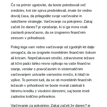
Če na primer ugotovite, da boste potrebovali več
sredstev, kot ste sprva predvidevali, imate še vedno
dovolj časa, da prilagodite svoje varčevalne in
naložbene strategije. Varčevanje za pokojnino: Zakaj
začeti že danes? je vprašanje, ki si ga mora vsak
zastaviti pravočasno, da se izognemo finančnim
stresom v prihodnosti.
Poleg tega vam redno varčevanje od zgodnjih let dalje
omogoča, da se izognete morebitnim finančnim šokom
ali krizam. Nepričakovani stroški, zdravstvene težave
ali tržni padci lahko resno vplivajo na vaše finančno
stanje, vendar s pravočasnim in sistematičnim
varčevanjem ustvarite varnostno mrežo, ki blaži te
vplive. To pomeni tudi, da se ob morebitnih finančnih
težavah v prihodnosti ne boste morali zatekati k
hitremu kreditu z visokimi obrestmi, saj boste imeli
zadostno količino prihrankov.
Varčevanje za pokojnino: Zakaj začeti že danes? je