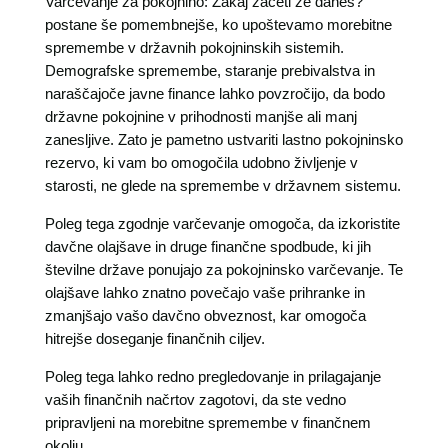
Varčevanje za pokojnino: Zakaj začeti že danes?
postane še pomembnejše, ko upoštevamo morebitne
spremembe v državnih pokojninskih sistemih.
Demografske spremembe, staranje prebivalstva in
naraščajoče javne finance lahko povzročijo, da bodo
državne pokojnine v prihodnosti manjše ali manj
zanesljive. Zato je pametno ustvariti lastno pokojninsko
rezervo, ki vam bo omogočila udobno življenje v
starosti, ne glede na spremembe v državnem sistemu.
Poleg tega zgodnje varčevanje omogoča, da izkoristite
davčne olajšave in druge finančne spodbude, ki jih
številne države ponujajo za pokojninsko varčevanje. Te
olajšave lahko znatno povečajo vaše prihranke in
zmanjšajo vašo davčno obveznost, kar omogoča
hitrejše doseganje finančnih ciljev.
Poleg tega lahko redno pregledovanje in prilagajanje
vaših finančnih načrtov zagotovi, da ste vedno
pripravljeni na morebitne spremembe v finančnem
okolju.