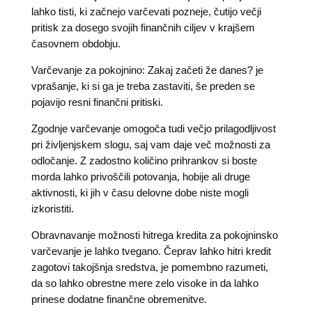
lahko tisti, ki začnejo varčevati pozneje, čutijo večji
pritisk za dosego svojih finančnih ciljev v krajšem
časovnem obdobju.
Varčevanje za pokojnino: Zakaj začeti že danes? je
vprašanje, ki si ga je treba zastaviti, še preden se
pojavijo resni finančni pritiski.
Zgodnje varčevanje omogoča tudi večjo prilagodljivost
pri življenjskem slogu, saj vam daje več možnosti za
odločanje. Z zadostno količino prihrankov si boste
morda lahko privoščili potovanja, hobije ali druge
aktivnosti, ki jih v času delovne dobe niste mogli
izkoristiti.
Obravnavanje možnosti hitrega kredita za pokojninsko
varčevanje je lahko tvegano. Čeprav lahko hitri kredit
zagotovi takojšnja sredstva, je pomembno razumeti,
da so lahko obrestne mere zelo visoke in da lahko
prinese dodatne finančne obremenitve.