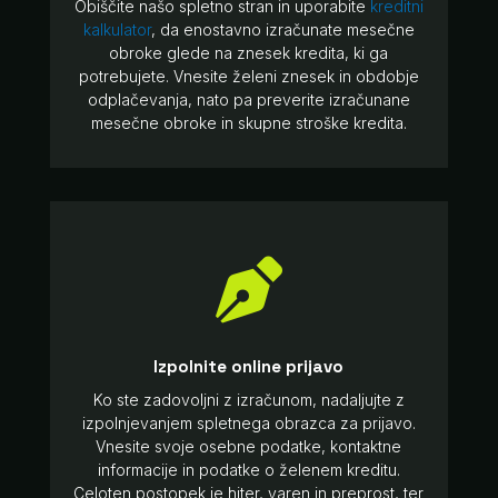
Obiščite našo spletno stran in uporabite
kreditni
kalkulator
, da enostavno izračunate mesečne
obroke glede na znesek kredita, ki ga
potrebujete. Vnesite želeni znesek in obdobje
odplačevanja, nato pa preverite izračunane
mesečne obroke in skupne stroške kredita.

Izpolnite online prijavo
Ko ste zadovoljni z izračunom, nadaljujte z
izpolnjevanjem spletnega obrazca za prijavo.
Vnesite svoje osebne podatke, kontaktne
informacije in podatke o želenem kreditu.
Celoten postopek je hiter, varen in preprost, ter