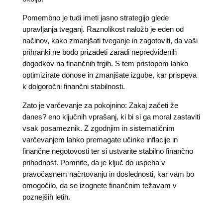
Pomembno je tudi imeti jasno strategijo glede
upravljanja tveganj. Raznolikost naložb je eden od
načinov, kako zmanjšati tveganje in zagotoviti, da vaši
prihranki ne bodo prizadeti zaradi nepredvidenih
dogodkov na finančnih trgih. S tem pristopom lahko
optimizirate donose in zmanjšate izgube, kar prispeva
k dolgoročni finančni stabilnosti.
Zato je varčevanje za pokojnino: Zakaj začeti že
danes? eno ključnih vprašanj, ki bi si ga moral zastaviti
vsak posameznik. Z zgodnjim in sistematičnim
varčevanjem lahko premagate učinke inflacije in
finančne negotovosti ter si ustvarite stabilno finančno
prihodnost. Pomnite, da je ključ do uspeha v
pravočasnem načrtovanju in doslednosti, kar vam bo
omogočilo, da se izognete finančnim težavam v
poznejših letih.