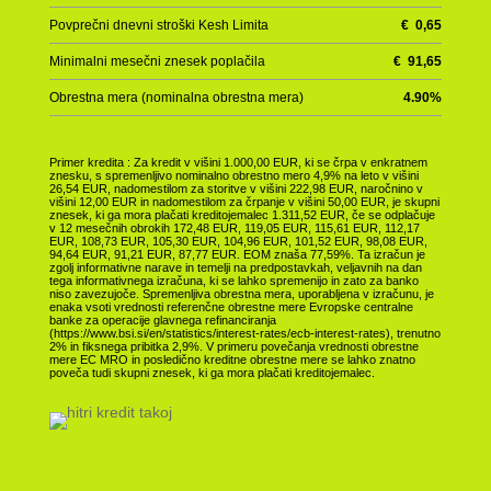
Povprečni dnevni stroški Kesh Limita
€
0,65
Minimalni mesečni znesek poplačila
€
91,65
Obrestna mera (nominalna obrestna mera)
4.90
%
Primer kredita : Za kredit v višini 1.000,00 EUR, ki se črpa v enkratnem
znesku, s spremenljivo nominalno obrestno mero 4,9% na leto v višini
26,54 EUR, nadomestilom za storitve v višini 222,98 EUR, naročnino v
višini 12,00 EUR in nadomestilom za črpanje v višini 50,00 EUR, je skupni
znesek, ki ga mora plačati kreditojemalec 1.311,52 EUR, če se odplačuje
v 12 mesečnih obrokih 172,48 EUR, 119,05 EUR, 115,61 EUR, 112,17
EUR, 108,73 EUR, 105,30 EUR, 104,96 EUR, 101,52 EUR, 98,08 EUR,
94,64 EUR, 91,21 EUR, 87,77 EUR. EOM znaša 77,59%. Ta izračun je
zgolj informativne narave in temelji na predpostavkah, veljavnih na dan
tega informativnega izračuna, ki se lahko spremenijo in zato za banko
niso zavezujoče. Spremenljiva obrestna mera, uporabljena v izračunu, je
enaka vsoti vrednosti referenčne obrestne mere Evropske centralne
banke za operacije glavnega refinanciranja
(https://www.bsi.si/en/statistics/interest-rates/ecb-interest-rates), trenutno
2% in fiksnega pribitka 2,9%. V primeru povečanja vrednosti obrestne
mere EC MRO in posledično kreditne obrestne mere se lahko znatno
poveča tudi skupni znesek, ki ga mora plačati kreditojemalec.