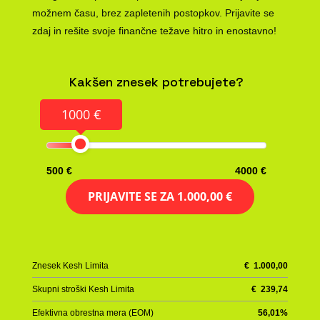
možnem času, brez zapletenih postopkov. Prijavite se
zdaj in rešite svoje finančne težave hitro in enostavno!
Kakšen znesek potrebujete?
1000 €
500 €
4000 €
PRIJAVITE SE ZA
1.000,00 €
Znesek Kesh Limita
€
1.000,00
Skupni stroški Kesh Limita
€
239,74
Efektivna obrestna mera (EOM)
56,01
%