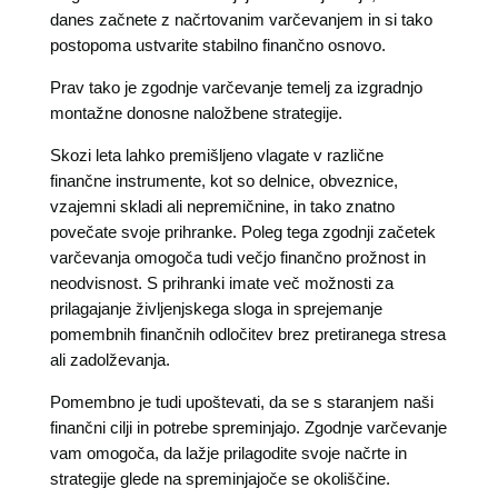
danes začnete z načrtovanim varčevanjem in si tako
postopoma ustvarite stabilno finančno osnovo.
Prav tako je zgodnje varčevanje temelj za izgradnjo
montažne donosne naložbene strategije.
Skozi leta lahko premišljeno vlagate v različne
finančne instrumente, kot so delnice, obveznice,
vzajemni skladi ali nepremičnine, in tako znatno
povečate svoje prihranke. Poleg tega zgodnji začetek
varčevanja omogoča tudi večjo finančno prožnost in
neodvisnost. S prihranki imate več možnosti za
prilagajanje življenjskega sloga in sprejemanje
pomembnih finančnih odločitev brez pretiranega stresa
ali zadolževanja.
Pomembno je tudi upoštevati, da se s staranjem naši
finančni cilji in potrebe spreminjajo. Zgodnje varčevanje
vam omogoča, da lažje prilagodite svoje načrte in
strategije glede na spreminjajoče se okoliščine.