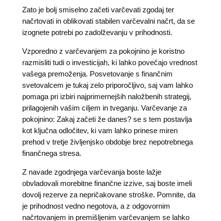
Zato je bolj smiselno začeti varčevati zgodaj ter
načrtovati in oblikovati stabilen varčevalni načrt, da se
izognete potrebi po zadolževanju v prihodnosti.
Vzporedno z varčevanjem za pokojnino je koristno
razmisliti tudi o investicijah, ki lahko povečajo vrednost
vašega premoženja. Posvetovanje s finančnim
svetovalcem je tukaj zelo priporočljivo, saj vam lahko
pomaga pri izbiri najprimernejših naložbenih strategij,
prilagojenih vašim ciljem in tveganju. Varčevanje za
pokojnino: Zakaj začeti že danes? se s tem postavlja
kot ključna odločitev, ki vam lahko prinese miren
prehod v tretje življenjsko obdobje brez nepotrebnega
finančnega stresa.
Z navade zgodnjega varčevanja boste lažje
obvladovali morebitne finančne izzive, saj boste imeli
dovolj rezerve za nepričakovane stroške. Pomnite, da
je prihodnost vedno negotova, a z odgovornim
načrtovanjem in premišljenim varčevanjem se lahko