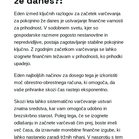
že danes?:
Eden izmed ključnih razlogov za začetek varčevanja
za pokojnino že danes je ustvarjanje finančne varnosti
za prihodnost. V sodobnem svetu, kjer so
gospodarske razmere pogosto nestanovitne in
nepredvidljive, postaja zagotavljanje stabilne pokojnine
ključno. Z zgodnjim začetkom varčevanja se lahko
izognete finančnim težavam v prihodnosti, ko prihodki
upadejo.
Eden najboljših načinov za dosego tega je izkoristiti
moč obrestno-obrestnega računa, ki omogoča, da
vaše prihranke skozi čas rastejo eksponentno.
Skozi leta lahko sistematično varčevanje ustvari
znatna sredstva, kar vam omogoča udobno in
brezskrbno starost. Poleg tega, če se izognete
odlašanju in začnete varčevati čim prej, boste imeli
več časa, da izravnate morebitne finančne izgube, ki
lahko nastanejo zaradi tržnih nihanj. V nasprotju s tem