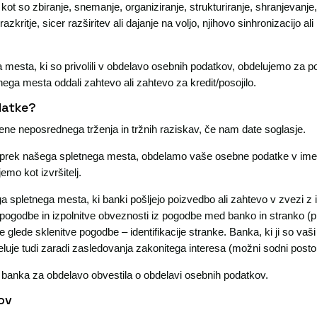
kot so zbiranje, snemanje, organiziranje, strukturiranje, shranjevanje, 
kritje, sicer razširitev ali dajanje na voljo, njihovo sinhronizacijo al
mesta, ki so privolili v obdelavo osebnih podatkov, obdelujemo za 
ega mesta oddali zahtevo ali zahtevo za kredit/posojilo.
datke?
e neposrednega trženja in tržnih raziskav, če nam date soglasje.
o prek našega spletnega mesta, obdelamo vaše osebne podatke v imenu 
emo kot izvršitelj.
spletnega mesta, ki banki pošljejo poizvedbo ali zahtevo v zvezi z 
e pogodbe in izpolnitve obveznosti iz pogodbe med banko in stranko 
 glede sklenitve pogodbe – identifikacije stranke. Banka, ki ji so vaš
luje tudi zaradi zasledovanja zakonitega interesa (možni sodni postopk
 banka za obdelavo obvestila o obdelavi osebnih podatkov.
ov