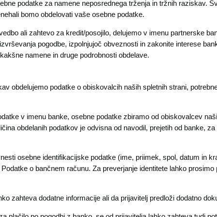
ebne podatke za namene neposrednega trženja in tržnih raziskav. Sv
renehali bomo obdelovati vaše osebne podatke.
vedbo ali zahtevo za kredit/posojilo, delujemo v imenu partnerske ba
 izvrševanja pogodbe, izpolnjujoč obveznosti in zakonite interese b
a kakšne namene in druge podrobnosti obdelave.
av obdelujemo podatke o obiskovalcih naših spletnih strani, potrebne 
podatke v imenu banke, osebne podatke zbiramo od obiskovalcev naših 
ličina obdelanih podatkov je odvisna od navodil, prejetih od banke, za
vnesti osebne identifikacijske podatke (ime, priimek, spol, datum in kraj
, Podatke o bančnem računu. Za preverjanje identitete lahko prosimo pr
ahko zahteva dodatne informacije ali da prijavitelj predloži dodatno do
 plačilo po pogodbi z banko, se od prijavitelja lahko zahteva tudi pot