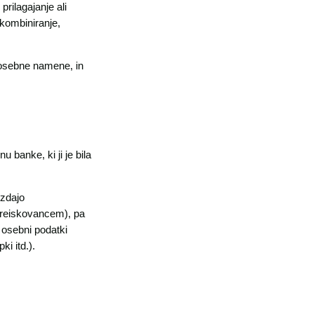
prilagajanje ali
i kombiniranje,
posebne namene, in
banke, ki ji je bila
izdajo
(preiskovancem), pa
i osebni podatki
i itd.).