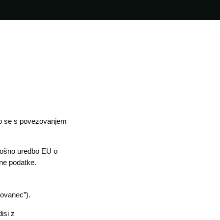
amo se s povezovanjem
lošno uredbo EU o
bne podatke.
kovanec”).
isi z