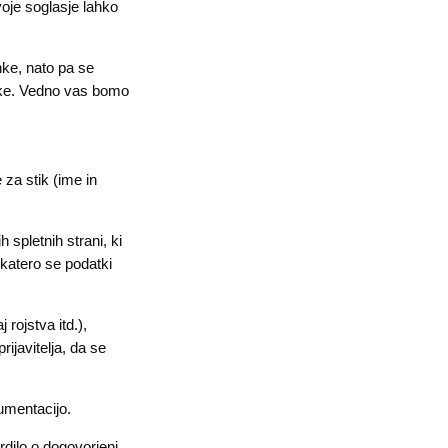
oje soglasje lahko
nke, nato pa se
anke. Vedno vas bomo
za stik (ime in
spletnih strani, ki
 katero se podatki
 rojstva itd.),
ijavitelja, da se
kumentacijo.
rdilo o dogovorjeni