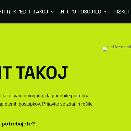
HITRI KREDIT TAKOJ
HITRO POSOJILO
PIŠKOT
IT TAKOJ
it takoj vam omogoča, da pridobite potrebna
etenih postopkov. Prijavite se zdaj in rešite
 potrebujete?