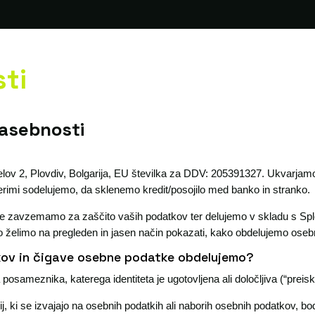
sti
zasebnosti
elov 2, Plovdiv, Bolgarija, EU številka za DDV: 205391327. Ukvarj
aterimi sodelujemo, da sklenemo kredit/posojilo med banko in stranko.
se zavzemamo za zaščito vaših podatkov ter delujemo v skladu s Sp
o želimo na pregleden in jasen način pokazati, kako obdelujemo ose
kov in čigave osebne podatke obdelujemo?
posameznika, katerega identiteta je ugotovljena ali določljiva (“preis
ij, ki se izvajajo na osebnih podatkih ali naborih osebnih podatkov, bod