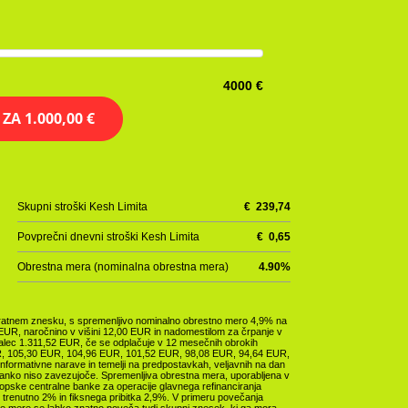
4000 €
E ZA
1.000,00 €
Skupni stroški Kesh Limita
€
239,74
Povprečni dnevni stroški Kesh Limita
€
0,65
Obrestna mera (nominalna obrestna mera)
4.90
%
enkratnem znesku, s spremenljivo nominalno obrestno mero 4,9% na
8 EUR, naročnino v višini 12,00 EUR in nadomestilom za črpanje v
emalec 1.311,52 EUR, če se odplačuje v 12 mesečnih obrokih
, 105,30 EUR, 104,96 EUR, 101,52 EUR, 98,08 EUR, 94,64 EUR,
formativne narave in temelji na predpostavkah, veljavnih na dan
 banko niso zavezujoče. Spremenljiva obrestna mera, uporabljena v
opske centralne banke za operacije glavnega refinanciranja
s), trenutno 2% in fiksnega pribitka 2,9%. V primeru povečanja
e mere se lahko znatno poveča tudi skupni znesek, ki ga mora