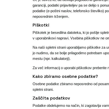
garanciji, podatki prijaviteljev pa se delijo s 
podatke (e-poštni naslov, telefonsko številko) po
neposrednim trženjem.
Piškotki
Piškotek je besedilna datoteka, ki jo pošlje sp
v uporabnikovi napravi. Vsebina piškotkov ne om
Na naši spletni strani uporabljamo piškotke za ust
jo nudimo, da se bolje prilagodimo potrebam up
mestu (npr. kalkulatorji).
Za več informacij o uporabi piškotkov preberite n
Kako zbiramo osebne podatke?
Osebne podatke zbiramo neposredno od posamezn
spletni strani.
Zaščita podatkov
Podatke obdelujemo na način, ki zagotavlja var