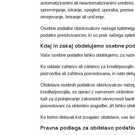
avtomatiziranimi ali neavtomatiziranimi sredstvi, 
spreminjanje, iskanje, vpogled, uporaba, prenos raz
omejevanje, brisanje ali uničenje.
Osebne podatke obiskovalcev našega spletnega 
podatke preiskovancev, ki so prek našega spletn
Kdaj in zakaj obdelujemo osebne po
Vaše osebne podatke lahko obdelujemo za namen
Ko oddate zahtevo ali zahtevo za kredit/posojil
poizvedba ali zahteva posredovana, in nato deluj
Obdelava osebnih podatkov obiskovalcev našega 
kredita/posojila, se opravi z namenom sklenitv
tudi za izpolnjevanje zakonskih obveznosti banke
posredovani za sklenitev pogodbe, jih lahko obde
Ko bomo delovali kot izvajalec obdelave, vas bo
Pravna podlaga za obdelavo podatk