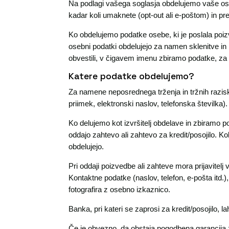
Na podlagi vašega soglasja obdelujemo vaše os
kadar koli umaknete (opt-out ali e-poštom) in p
Ko obdelujemo podatke osebe, ki je poslala poiz
osebni podatki obdelujejo za namen sklenitve in
obvestili, v čigavem imenu zbiramo podatke, z
Katere podatke obdelujemo?
Za namene neposrednega trženja in tržnih razisk
priimek, elektronski naslov, telefonska številka).
Ko delujemo kot izvršitelj obdelave in zbiramo 
oddajo zahtevo ali zahtevo za kredit/posojilo. Ko
obdelujejo.
Pri oddaji poizvedbe ali zahteve mora prijavitelj 
Kontaktne podatke (naslov, telefon, e-pošta itd.)
fotografira z osebno izkaznico.
Banka, pri kateri se zaprosi za kredit/posojilo, l
Če je obvezno, da obstaja pogodbena garancija za