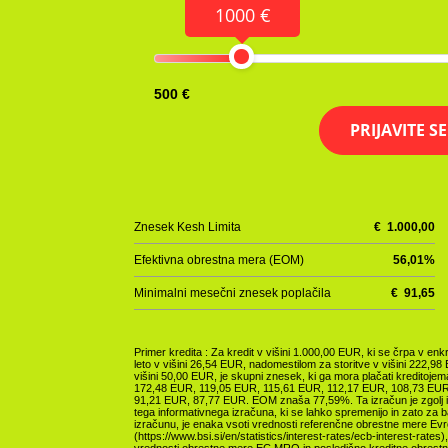
1000 €
500 €
PRIJAVITE S
Znesek Kesh Limita
€
1.000,00
Efektivna obrestna mera (EOM)
56,01
%
Minimalni mesečni znesek poplačila
€
91,65
Primer kredita : Za kredit v višini 1.000,00 EUR, ki se črpa v 
leto v višini 26,54 EUR, nadomestilom za storitve v višini 222,9
višini 50,00 EUR, je skupni znesek, ki ga mora plačati kreditoj
172,48 EUR, 119,05 EUR, 115,61 EUR, 112,17 EUR, 108,73 EUR
91,21 EUR, 87,77 EUR. EOM znaša 77,59%. Ta izračun je zgolj in
tega informativnega izračuna, ki se lahko spremenijo in zato za
izračunu, je enaka vsoti vrednosti referenčne obrestne mere Evr
(https://www.bsi.si/en/statistics/interest-rates/ecb-interest-rate
vrednosti obrestne mere EC MRO in posledično kreditne obrestn