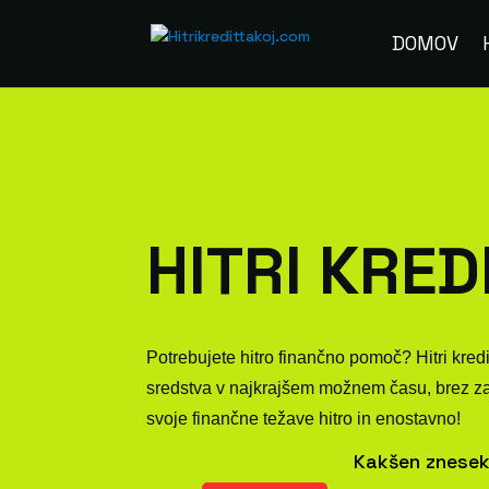
DOMOV
HITRI KRED
Potrebujete hitro finančno pomoč? Hitri kred
sredstva v najkrajšem možnem času, brez zapl
svoje finančne težave hitro in enostavno!
Kakšen znesek