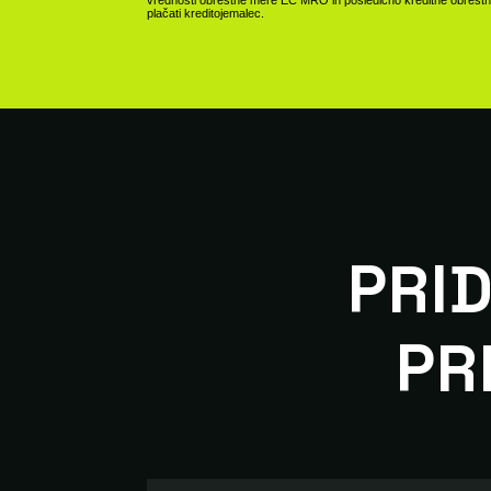
plačati kreditojemalec.
PRID
PR