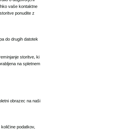
 lahko vaše kontaktne
storitve ponudite z
pa do drugih datotek
eminjanje storitve, ki
orabljena na spletnem
letni obrazec na naši
količine podatkov,