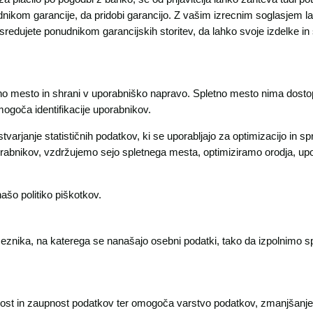
ponudnikom garancije, da pridobi garancijo. Z vašim izrecnim soglasjem
sredujete ponudnikom garancijskih storitev, da lahko svoje izdelke in 
letno mesto in shrani v uporabniško napravo. Spletno mesto nima dosto
ogoča identifikacije uporabnikov.
varjanje statističnih podatkov, ki se uporabljajo za optimizacijo in spr
orabnikov, vzdržujemo sejo spletnega mesta, optimiziramo orodja, up
ašo politiko piškotkov.
ika, na katerega se nanašajo osebni podatki, tako da izpolnimo sp
nost in zaupnost podatkov ter omogoča varstvo podatkov, zmanjšanje 