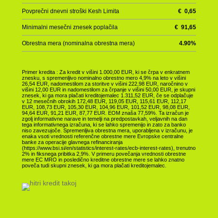
Povprečni dnevni stroški Kesh Limita
€
0,65
Minimalni mesečni znesek poplačila
€
91,65
Obrestna mera (nominalna obrestna mera)
4.90
%
Primer kredita : Za kredit v višini 1.000,00 EUR, ki se črpa v enkratnem
znesku, s spremenljivo nominalno obrestno mero 4,9% na leto v višini
26,54 EUR, nadomestilom za storitve v višini 222,98 EUR, naročnino v
višini 12,00 EUR in nadomestilom za črpanje v višini 50,00 EUR, je skupni
znesek, ki ga mora plačati kreditojemalec 1.311,52 EUR, če se odplačuje
v 12 mesečnih obrokih 172,48 EUR, 119,05 EUR, 115,61 EUR, 112,17
EUR, 108,73 EUR, 105,30 EUR, 104,96 EUR, 101,52 EUR, 98,08 EUR,
94,64 EUR, 91,21 EUR, 87,77 EUR. EOM znaša 77,59%. Ta izračun je
zgolj informativne narave in temelji na predpostavkah, veljavnih na dan
tega informativnega izračuna, ki se lahko spremenijo in zato za banko
niso zavezujoče. Spremenljiva obrestna mera, uporabljena v izračunu, je
enaka vsoti vrednosti referenčne obrestne mere Evropske centralne
banke za operacije glavnega refinanciranja
(https://www.bsi.si/en/statistics/interest-rates/ecb-interest-rates), trenutno
2% in fiksnega pribitka 2,9%. V primeru povečanja vrednosti obrestne
mere EC MRO in posledično kreditne obrestne mere se lahko znatno
poveča tudi skupni znesek, ki ga mora plačati kreditojemalec.