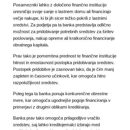
Posamezniki lahko z določeno finančno institucijo
uresničijo svoje sanje o lastnem domu ali financirajo
večje nakupe, ki bi jih sicer težko pokrili z lastnimi
sredstvi. Za podjetja pa ta banka predstavlja odlično
možnost za pridobivanje potrebnih sredstev za širitev
poslovanja, nakup opreme ali kratkoročno financiranje
obratnega kapitala.
Prav tako je pomembna prednost te finančne institucije
hitrost in enostavnost postopka pridobivanja sredstev.
Postopek pridobitve je zasnovan tako, da je čim manj
zapleten in časovno učinkovit, kar omogoča hitro
razpoložljivost sredstev.
Poleg tega ta banka ponuja konkurenčne obrestne
mere, kar omogoča ugodnejše pogoje financiranja v
primerjavi z drugimi oblikami kreditiranja.
Banka prav tako omogoča prilagodljivo vračilo
sredstev, saj lahko kreditojemalci izbirajo med