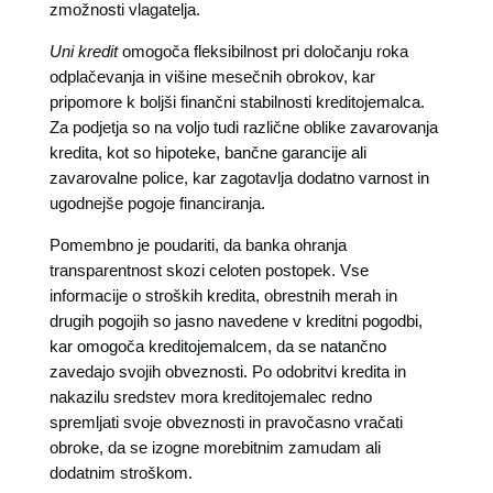
zmožnosti vlagatelja.
Uni kredit
omogoča fleksibilnost pri določanju roka
odplačevanja in višine mesečnih obrokov, kar
pripomore k boljši finančni stabilnosti kreditojemalca.
Za podjetja so na voljo tudi različne oblike zavarovanja
kredita, kot so hipoteke, bančne garancije ali
zavarovalne police, kar zagotavlja dodatno varnost in
ugodnejše pogoje financiranja.
Pomembno je poudariti, da banka ohranja
transparentnost skozi celoten postopek. Vse
informacije o stroških kredita, obrestnih merah in
drugih pogojih so jasno navedene v kreditni pogodbi,
kar omogoča kreditojemalcem, da se natančno
zavedajo svojih obveznosti. Po odobritvi kredita in
nakazilu sredstev mora kreditojemalec redno
spremljati svoje obveznosti in pravočasno vračati
obroke, da se izogne morebitnim zamudam ali
dodatnim stroškom.