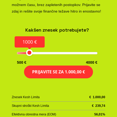
možnem času, brez zapletenih postopkov. Prijavite se
zdaj in rešite svoje finančne težave hitro in enostavno!
Kakšen znesek potrebujete?
1000 €
500 €
4000 €
PRIJAVITE SE ZA
1.000,00 €
Znesek Kesh Limita
€
1.000,00
Skupni stroški Kesh Limita
€
239,74
Efektivna obrestna mera (EOM)
56,01
%