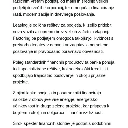
različnim vrstam podjetij, od malih in srednje velikih
podjetij do večjih korporacij, ter omogočajo financiranje
rasti, modernizacije in dnevnega poslovanja.
Leasing je odlična rešitev za podjetja, ki želijo pridobiti
nova vozila ali opremo brez velikih začetnih vlaganj.
Faktoring pa podjetjem omogoča takojšnjo likvidnost s
pretvorbo terjatev v denar, kar zagotavlja nemoteno
poslovanje in pravočasno poravnavo obveznosti.
Poleg standardnih finančnih produktov ta banka ponuja
tudi specializirane rešitve, kot so ekološki krediti, ki
spodbujajo trajnostno poslovanje in okolju prijazne
projekte.
Z njimi lahko podjetja in posamezniki financirajo
naložbe v obnovljive vire energije, energetsko
učinkovitost in druge zelene projekte, kar prispeva k
boljšemu okolju in dolgoročni finančni vzdržnosti.
Širok spekter finančnih storitev je podprt s sodobnimi