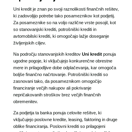
Uni kredit je znan po svoji raznolikosti finančnih rešitev,
ki zadovoljijo potrebe tako posameznikov kot podjetij.
Za posameznike so na voljo različne vrste posojil, kot
so stanovanjski krediti, potrošniški krediti in
avtomobilski krediti, ki omogočajo lažje doseganje
življenjskih ciljev.
Na področju stanovanjskih kreditov
Uni kredit
ponuja
ugodne pogoje, ki vključujejo konkurenčne obrestne
mere in prilagodljive dobe odplačevanja, kar omogoča
boljše finančno načrtovanje. Potrošniški krediti so
zasnovani tako, da posameznikom omogočijo
financiranje večjih nakupov ali pokrivanje
nepričakovanih stroškov brez večjih finančnih
obremenitev.
Za podjetja ta banka ponuja celovite rešitve, ki
vključujejo poslovne kredite, leasing, faktoring in druge
oblike financiranja. Poslovni krediti so prilagojeni