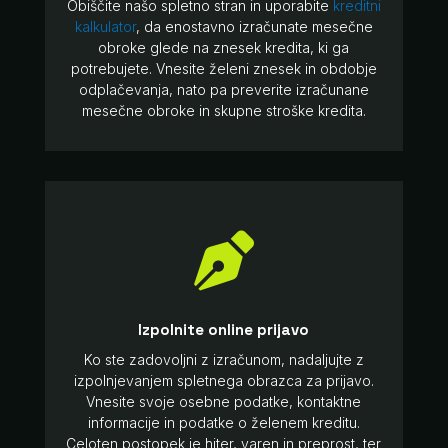
Obiščite našo spletno stran in uporabite
kreditni
kalkulator
, da enostavno izračunate mesečne
obroke glede na znesek kredita, ki ga
potrebujete. Vnesite želeni znesek in obdobje
odplačevanja, nato pa preverite izračunane
mesečne obroke in skupne stroške kredita.

Izpolnite online prijavo
Ko ste zadovoljni z izračunom, nadaljujte z
izpolnjevanjem spletnega obrazca za prijavo.
Vnesite svoje osebne podatke, kontaktne
informacije in podatke o želenem kreditu.
Celoten postopek je hiter, varen in preprost, ter