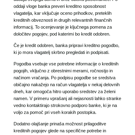
oddaji vloge banka preveri kreditno sposobnost
vlagatelja, kar vključuje oceno prihodkov, preteklih
kreditnih obveznosti in drugih relevantnih finančnih
informacij. To ocenjevanje je ključnega pomena za
določitev pogojev, pod katerimi bo kredit odobren.
Če je kredit odobren, banka pripravi kreditno pogodbo,
ki jo mora vlagatelj skrbno pregledati in podpisati.
Pogodba vsebuje vse potrebne informacije o kreditnih
pogojih, vključno z obrestnimi merami, ročnostjo in
načinom vračanja. Po podpisu pogodbe se sredstva
običajno nakažejo na račun vlagatelja v nekaj delovnih
dneh, kar omogoča hitro uporabo sredstev za želeni
namen. V primeru vprašanj ali nejasnosti lahko stranke
vedno kontaktirajo strokovno podporo banke, ki je na
voljo za pomoč pri vseh korakih postopka.
Dodatno olajšanje prinaša možnost prilagoditve
kreditnih pogojev glede na specifične potrebe in