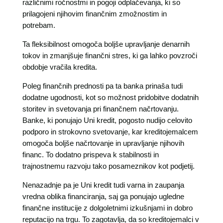
različnimi ročnostmi in pogoji odplačevanja, ki so
prilagojeni njihovim finančnim zmožnostim in
potrebam.
Ta fleksibilnost omogoča boljše upravljanje denarnih
tokov in zmanjšuje finančni stres, ki ga lahko povzroči
obdobje vračila kredita.
Poleg finančnih prednosti pa ta banka prinaša tudi
dodatne ugodnosti, kot so možnost pridobitve dodatnih
storitev in svetovanja pri finančnem načrtovanju.
Banke, ki ponujajo Uni kredit, pogosto nudijo celovito
podporo in strokovno svetovanje, kar kreditojemalcem
omogoča boljše načrtovanje in upravljanje njihovih
financ. To dodatno prispeva k stabilnosti in
trajnostnemu razvoju tako posameznikov kot podjetij.
Nenazadnje pa je Uni kredit tudi varna in zaupanja
vredna oblika financiranja, saj ga ponujajo ugledne
finančne institucije z dolgoletnimi izkušnjami in dobro
reputacijo na trgu. To zagotavlja, da so kreditojemalci v