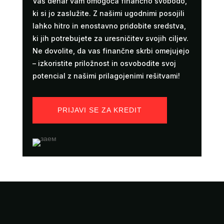
Vaš denar vam omogoča finančno svobodo,
ki si jo zaslužite. Z našimi ugodnimi posojili
lahko hitro in enostavno pridobite sredstva,
ki jih potrebujete za uresničitev svojih ciljev.
Ne dovolite, da vas finančne skrbi omejujejo
– izkoristite priložnost in osvobodite svoj
potencial z našimi prilagojenimi rešitvami!
PRIJAVI SE ZA KREDIT