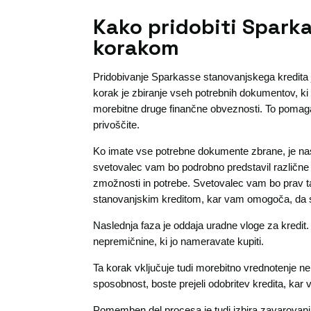
Kako pridobiti Sparka
korakom
Pridobivanje Sparkasse stanovanjskega kredita je
korak je zbiranje vseh potrebnih dokumentov, ki 
morebitne druge finančne obveznosti. To pomaga 
privoščite.
Ko imate vse potrebne dokumente zbrane, je nas
svetovalec vam bo podrobno predstavil različne 
zmožnosti in potrebe. Svetovalec vam bo prav 
stanovanjskim kreditom, kar vam omogoča, da sp
Naslednja faza je oddaja uradne vloge za kredit.
nepremičnine, ki jo nameravate kupiti.
Ta korak vključuje tudi morebitno vrednotenje n
sposobnost, boste prejeli odobritev kredita, k
Pomemben del procesa je tudi izbira zavarovanja