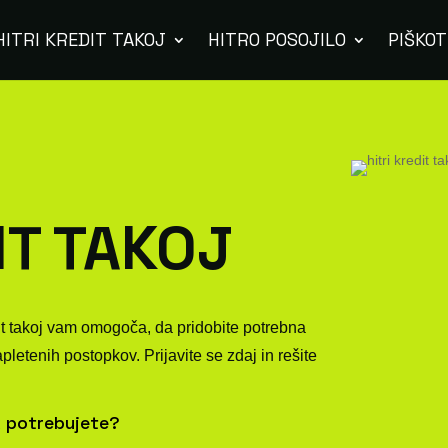
HITRI KREDIT TAKOJ
HITRO POSOJILO
PIŠKOT
IT TAKOJ
it takoj vam omogoča, da pridobite potrebna
etenih postopkov. Prijavite se zdaj in rešite
 potrebujete?