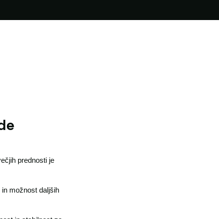
de
ečjih prednosti je
 in možnost daljših