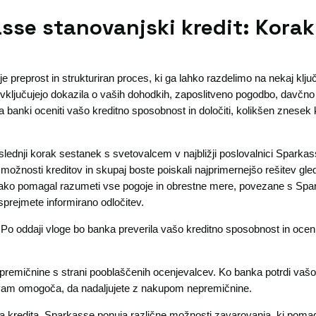
sse stanovanjski kredit: Korak
 preprost in strukturiran proces, ki ga lahko razdelimo na nekaj klju
vključujejo dokazila o vaših dohodkih, zaposlitveno pogodbo, davčno 
banki oceniti vašo kreditno sposobnost in določiti, kolikšen znesek k
lednji korak sestanek s svetovalcem v najbližji poslovalnici Sparka
možnosti kreditov in skupaj boste poiskali najprimernejšo rešitev gl
tako pomagal razumeti vse pogoje in obrestne mere, povezane s Sp
rejmete informirano odločitev.
 Po oddaji vloge bo banka preverila vašo kreditno sposobnost in ocen
epremičnine s strani pooblaščenih ocenjevalcev. Ko banka potrdi vašo
ar vam omogoča, da nadaljujete z nakupom nepremičnine.
 kredita. Sparkasse ponuja različne možnosti zavarovanja, ki pomaga