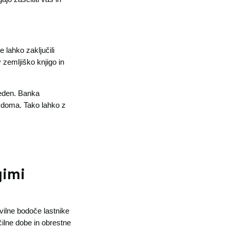
 lahko zaključili
 zemljiško knjigo in
leden. Banka
 doma. Tako lahko z
gimi
vilne bodoče lastnike
čilne dobe in obrestne