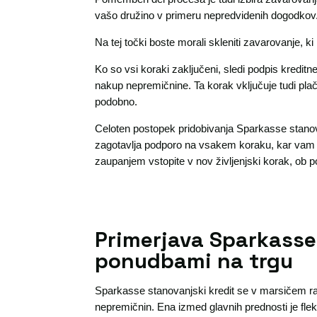
vašo družino v primeru nepredvidenih dogodkov
Na tej točki boste morali skleniti zavarovanje, k
Ko so vsi koraki zaključeni, sledi podpis kredit
nakup nepremičnine. Ta korak vključuje tudi plač
podobno.
Celoten postopek pridobivanja Sparkasse stanov
zagotavlja podporo na vsakem koraku, kar vam 
zaupanjem vstopite v nov življenjski korak, ob p
Primerjava Sparkasse
ponudbami na trgu
Sparkasse stanovanjski kredit se v marsičem razl
nepremičnin. Ena izmed glavnih prednosti je fleks