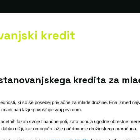
anjski kredit
stanovanjskega kredita za mla
ednosti, ki so še posebej privlačne za mlade družine. Ena izmed najv
 mladi pari lažje privoščijo svoj prvi dom.
četnih fazah svoje finančne poti, zato ponuja ugodne obrestne mere
i lahko nižji, kar omogoča lažje načrtovanje družinskega proračuna.