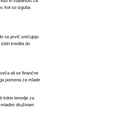
nost in stabilnost za
v, kot so izguba
i se prvič srečujejo
zbiri kredita do
oveča ali se finančne
čnega pomena za mlade
ti trdne temelje za
ga mladim družinam