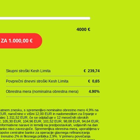
4000 €
E ZA
1.000,00 €
Skupni stroški Kesh Limita
€
239,74
Povprečni dnevni stroški Kesh Limita
€
0,65
Obrestna mera (nominalna obrestna mera)
4.90
%
enkratnem znesku, s spremenljivo nominalno obrestno mero 4,9% na
8 EUR, naročnino v višini 12,00 EUR in nadomestilom za črpanje v
emalec 1.311,52 EUR, če se odplačuje v 12 mesečnih obrokih
, 105,30 EUR, 104,96 EUR, 101,52 EUR, 98,08 EUR, 94,64 EUR,
formativne narave in temelji na predpostavkah, veljavnih na dan
 banko niso zavezujoče. Spremenljiva obrestna mera, uporabljena v
opske centralne banke za operacije glavnega refinanciranja
s), trenutno 2% in fiksnega pribitka 2,9%. V primeru povečanja
e mere se lahko znatno poveča tudi skupni znesek, ki ga mora