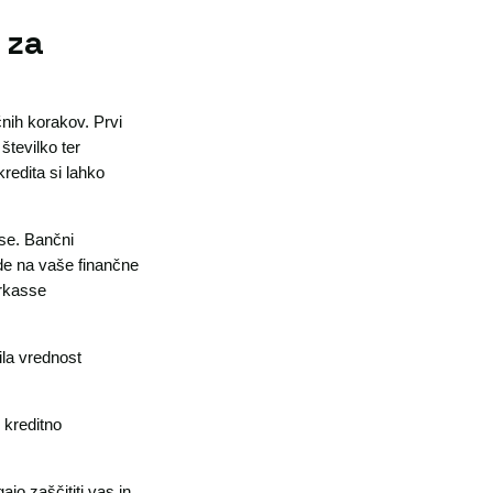
 za
čnih korakov. Prvi
številko ter
redita si lahko
sse. Bančni
ede na vaše finančne
arkasse
ila vrednost
 kreditno
jo zaščititi vas in