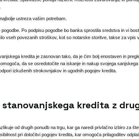
.
i najbolje ustreza vašim potrebam.
ne pogodbe. Po podpisu pogodbe bo banka sprostila sredstva in vi boste
ilo vseh povezanih stroškov, kot so notarske storitve, takse za vpis v
anjskega kredita je zasnovan tako, da je čim bolj enostaven in preg
omogoča, da se osredotočite na iskanje in nakup svojega sanjskega
odpori izkušenih strokovnjakov in ugodnih pogojev kredita.
 stanovanjskega kredita z dru
ikuje od drugih ponudb na trgu, kar ga naredi privlačno izbiro za šte
ibilnost pri določitvi pogojev kredita, kar omogoča prilagoditev odpla