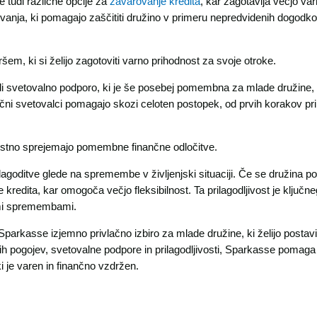
e tudi različne opcije za
zavarovanje kredita
, kar zagotavlja večjo var
ovanja, ki pomagajo zaščititi družino v primeru nepredvidenih dogodko
m, ki si želijo zagotoviti varno prihodnost za svoje otroke.
i svetovalno podporo, ki je še posebej pomembna za mlade družine, k
 svetovalci pomagajo skozi celoten postopek, od prvih korakov pri i
vestno sprejemajo pomembne finančne odločitve.
ilagoditve glede na spremembe v življenjski situaciji. Če se družina p
 kredita, kar omogoča večjo fleksibilnost. Ta prilagodljivost je klju
kimi spremembami.
 Sparkasse izjemno privlačno izbiro za mlade družine, ki želijo postavi
nih pogojev, svetovalne podpore in prilagodljivosti, Sparkasse poma
i je varen in finančno vzdržen.