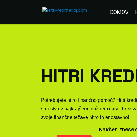
DOMOV
HITRI KRED
Potrebujete hitro finančno pomoč? Hitri kred
sredstva v najkrajšem možnem času, brez zapl
svoje finančne težave hitro in enostavno!
Kakšen znesek