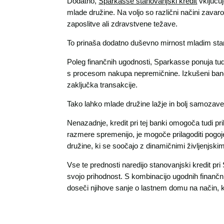
Dodatno,
Sparkasse stanovanjski kredit
vključuj
mlade družine. Na voljo so različni načini zavar
zaposlitve ali zdravstvene težave.
To prinaša dodatno duševno mirnost mladim starše
Poleg finančnih ugodnosti, Sparkasse ponuja tud
s procesom nakupa nepremičnine. Izkušeni bančni
zaključka transakcije.
Tako lahko mlade družine lažje in bolj samoza
Nenazadnje, kredit pri tej banki omogoča tudi pr
razmere spremenijo, je mogoče prilagoditi pogoje
družine, ki se soočajo z dinamičnimi življenjs
Vse te prednosti naredijo stanovanjski kredit pri
svojo prihodnost. S kombinacijo ugodnih finanč
doseči njihove sanje o lastnem domu na način, k