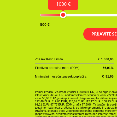
1000 €
500 €
PRIJAVITE S
Znesek Kesh Limita
€
1.000,00
Efektivna obrestna mera (EOM)
56,01
%
Minimalni mesečni znesek poplačila
€
91,65
Primer kredita : Za kredit v višini 1.000,00 EUR, ki se črpa v 
leto v višini 26,54 EUR, nadomestilom za storitve v višini 222,9
višini 50,00 EUR, je skupni znesek, ki ga mora plačati kreditoj
172,48 EUR, 119,05 EUR, 115,61 EUR, 112,17 EUR, 108,73 EUR
91,21 EUR, 87,77 EUR. EOM znaša 77,59%. Ta izračun je zgolj in
tega informativnega izračuna, ki se lahko spremenijo in zato za
izračunu, je enaka vsoti vrednosti referenčne obrestne mere Evr
(https://www.bsi.si/en/statistics/interest-rates/ecb-interest-rate
vrednosti obrestne mere EC MRO in posledično kreditne obrestn