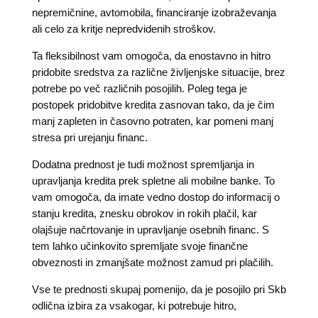
nepremičnine, avtomobila, financiranje izobraževanja
ali celo za kritje nepredvidenih stroškov.
Ta fleksibilnost vam omogoča, da enostavno in hitro
pridobite sredstva za različne življenjske situacije, brez
potrebe po več različnih posojilih. Poleg tega je
postopek pridobitve kredita zasnovan tako, da je čim
manj zapleten in časovno potraten, kar pomeni manj
stresa pri urejanju financ.
Dodatna prednost je tudi možnost spremljanja in
upravljanja kredita prek spletne ali mobilne banke. To
vam omogoča, da imate vedno dostop do informacij o
stanju kredita, znesku obrokov in rokih plačil, kar
olajšuje načrtovanje in upravljanje osebnih financ. S
tem lahko učinkovito spremljate svoje finančne
obveznosti in zmanjšate možnost zamud pri plačilih.
Vse te prednosti skupaj pomenijo, da je posojilo pri Skb
odlična izbira za vsakogar, ki potrebuje hitro,