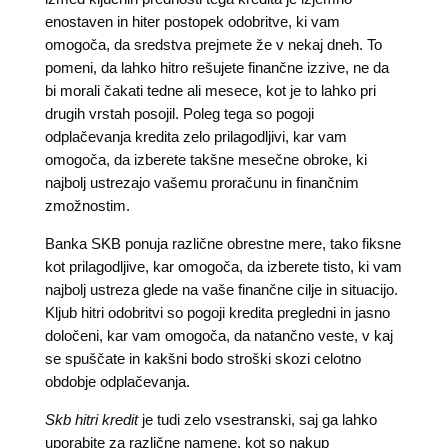
enostaven in hiter postopek odobritve, ki vam
omogoča, da sredstva prejmete že v nekaj dneh. To
pomeni, da lahko hitro rešujete finančne izzive, ne da
bi morali čakati tedne ali mesece, kot je to lahko pri
drugih vrstah posojil. Poleg tega so pogoji
odplačevanja kredita zelo prilagodljivi, kar vam
omogoča, da izberete takšne mesečne obroke, ki
najbolj ustrezajo vašemu proračunu in finančnim
zmožnostim.
Banka SKB ponuja različne obrestne mere, tako fiksne
kot prilagodljive, kar omogoča, da izberete tisto, ki vam
najbolj ustreza glede na vaše finančne cilje in situacijo.
Kljub hitri odobritvi so pogoji kredita pregledni in jasno
določeni, kar vam omogoča, da natančno veste, v kaj
se spuščate in kakšni bodo stroški skozi celotno
obdobje odplačevanja.
Skb hitri kredit
je tudi zelo vsestranski, saj ga lahko
uporabite za različne namene, kot so nakup