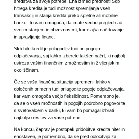
sredstva za svoje potrebe. Ena izmed prednosti Skb
hitrega kredita je tudi možnost spremljanja vseh
transakcij in stanja kredita preko spletne ali mobilne
banke. To vam omogoča, da imate vedno pregled nad
svojim stanjem in obveznostmi, kar olajša načrtovanje
in upravljanje financ.
Skb hitri kredit je prilagodljiv tudi pri pogojih
odplačevanja, saj lahko izberete takšen načrt, ki najbolj
ustreza vašim finančnim zmožnostim in življenjskim
okoliščinam.
Če se vaša finančna situacija spremeni, lahko v
določenih primerih tudi prilagodite pogoje odplačevanja,
kar vam omogoča večjo fleksibilnost. Pomembno je,
da se o vseh možnostih in pogojih podrobno pogovorite
s svetovalcem v banki, ki vam bo pomagal izbrati
najboljšo rešitev za vaše potrebe.
Na koncu, čeprav je postopek pridobitve kredita hiter in
enostaven, je pomembno, da se pred odločitvijo za