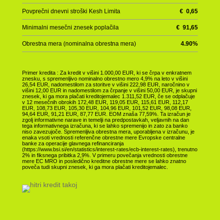
Povprečni dnevni stroški Kesh Limita
€
0,65
Minimalni mesečni znesek poplačila
€
91,65
Obrestna mera (nominalna obrestna mera)
4.90
%
Primer kredita : Za kredit v višini 1.000,00 EUR, ki se črpa v enkratnem
znesku, s spremenljivo nominalno obrestno mero 4,9% na leto v višini
26,54 EUR, nadomestilom za storitve v višini 222,98 EUR, naročnino v
višini 12,00 EUR in nadomestilom za črpanje v višini 50,00 EUR, je skupni
znesek, ki ga mora plačati kreditojemalec 1.311,52 EUR, če se odplačuje
v 12 mesečnih obrokih 172,48 EUR, 119,05 EUR, 115,61 EUR, 112,17
EUR, 108,73 EUR, 105,30 EUR, 104,96 EUR, 101,52 EUR, 98,08 EUR,
94,64 EUR, 91,21 EUR, 87,77 EUR. EOM znaša 77,59%. Ta izračun je
zgolj informativne narave in temelji na predpostavkah, veljavnih na dan
tega informativnega izračuna, ki se lahko spremenijo in zato za banko
niso zavezujoče. Spremenljiva obrestna mera, uporabljena v izračunu, je
enaka vsoti vrednosti referenčne obrestne mere Evropske centralne
banke za operacije glavnega refinanciranja
(https://www.bsi.si/en/statistics/interest-rates/ecb-interest-rates), trenutno
2% in fiksnega pribitka 2,9%. V primeru povečanja vrednosti obrestne
mere EC MRO in posledično kreditne obrestne mere se lahko znatno
poveča tudi skupni znesek, ki ga mora plačati kreditojemalec.