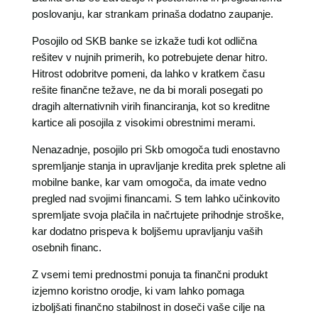
poslovanju, kar strankam prinaša dodatno zaupanje.
Posojilo od SKB banke se izkaže tudi kot odlična
rešitev v nujnih primerih, ko potrebujete denar hitro.
Hitrost odobritve pomeni, da lahko v kratkem času
rešite finančne težave, ne da bi morali posegati po
dragih alternativnih virih financiranja, kot so kreditne
kartice ali posojila z visokimi obrestnimi merami.
Nenazadnje, posojilo pri Skb omogoča tudi enostavno
spremljanje stanja in upravljanje kredita prek spletne ali
mobilne banke, kar vam omogoča, da imate vedno
pregled nad svojimi financami. S tem lahko učinkovito
spremljate svoja plačila in načrtujete prihodnje stroške,
kar dodatno prispeva k boljšemu upravljanju vaših
osebnih financ.
Z vsemi temi prednostmi ponuja ta finančni produkt
izjemno koristno orodje, ki vam lahko pomaga
izboljšati finančno stabilnost in doseči vaše cilje na