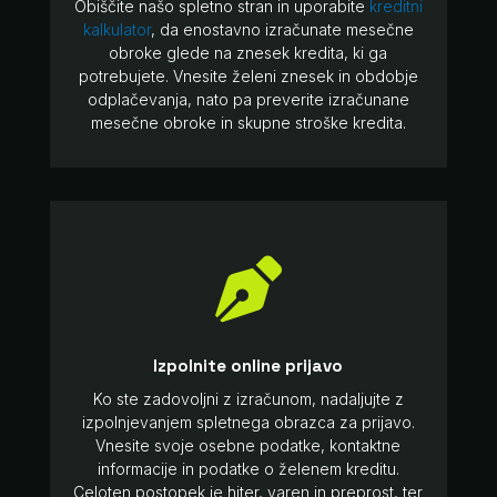
Obiščite našo spletno stran in uporabite
kreditni
kalkulator
, da enostavno izračunate mesečne
obroke glede na znesek kredita, ki ga
potrebujete. Vnesite želeni znesek in obdobje
odplačevanja, nato pa preverite izračunane
mesečne obroke in skupne stroške kredita.

Izpolnite online prijavo
Ko ste zadovoljni z izračunom, nadaljujte z
izpolnjevanjem spletnega obrazca za prijavo.
Vnesite svoje osebne podatke, kontaktne
informacije in podatke o želenem kreditu.
Celoten postopek je hiter, varen in preprost, ter