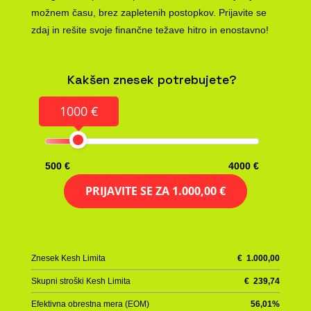
možnem času, brez zapletenih postopkov. Prijavite se
zdaj in rešite svoje finančne težave hitro in enostavno!
Kakšen znesek potrebujete?
1000 €
500 €
4000 €
PRIJAVITE SE ZA
1.000,00 €
Znesek Kesh Limita
€
1.000,00
Skupni stroški Kesh Limita
€
239,74
Efektivna obrestna mera (EOM)
56,01
%