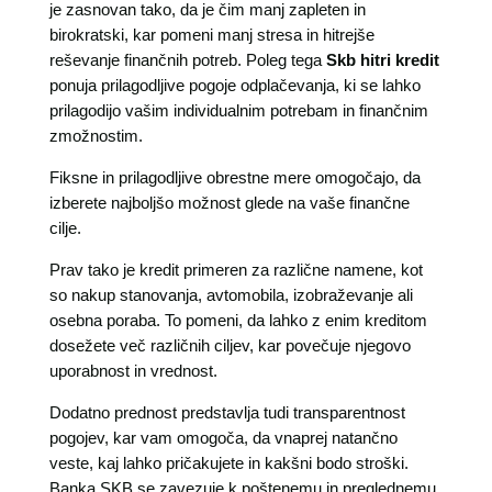
je zasnovan tako, da je čim manj zapleten in
birokratski, kar pomeni manj stresa in hitrejše
reševanje finančnih potreb. Poleg tega
Skb hitri kredit
ponuja prilagodljive pogoje odplačevanja, ki se lahko
prilagodijo vašim individualnim potrebam in finančnim
zmožnostim.
Fiksne in prilagodljive obrestne mere omogočajo, da
izberete najboljšo možnost glede na vaše finančne
cilje.
Prav tako je kredit primeren za različne namene, kot
so nakup stanovanja, avtomobila, izobraževanje ali
osebna poraba. To pomeni, da lahko z enim kreditom
dosežete več različnih ciljev, kar povečuje njegovo
uporabnost in vrednost.
Dodatno prednost predstavlja tudi transparentnost
pogojev, kar vam omogoča, da vnaprej natančno
veste, kaj lahko pričakujete in kakšni bodo stroški.
Banka SKB se zavezuje k poštenemu in preglednemu