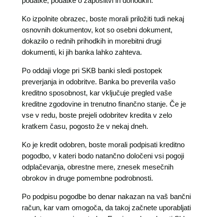
podatke, podatke o zaposlitvi in dohodkih.
Ko izpolnite obrazec, boste morali priložiti tudi nekaj
osnovnih dokumentov, kot so osebni dokument,
dokazilo o rednih prihodkih in morebitni drugi
dokumenti, ki jih banka lahko zahteva.
Po oddaji vloge pri SKB banki sledi postopek
preverjanja in odobritve. Banka bo preverila vašo
kreditno sposobnost, kar vključuje pregled vaše
kreditne zgodovine in trenutno finančno stanje. Če je
vse v redu, boste prejeli odobritev kredita v zelo
kratkem času, pogosto že v nekaj dneh.
Ko je kredit odobren, boste morali podpisati kreditno
pogodbo, v kateri bodo natančno določeni vsi pogoji
odplačevanja, obrestne mere, znesek mesečnih
obrokov in druge pomembne podrobnosti.
Po podpisu pogodbe bo denar nakazan na vaš bančni
račun, kar vam omogoča, da takoj začnete uporabljati