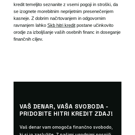
kredit temeljito seznanite z vsemi pogoji in stroški, da
se izognete morebitnim neprijetnim presenečenjem
kasneje. Z dobrim načrtovanjem in odgovornim
ravnanjem lahko
Skb hitri kredit
postane učinkovito
orodje za izboljšanje vaših osebnih financ in doseganje
finančnih ciljev.
VAŠ DENAR, VAŠA SVOBODA -
PRIDOBITE HITRI KREDIT ZDAJ!
Vaš denar vam omogoča finančno svobodo,
ki si jo zaslužite. Z našimi ugodnimi posojili