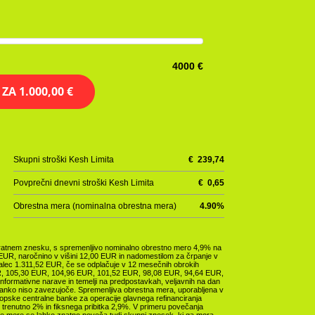
4000 €
E ZA
1.000,00 €
Skupni stroški Kesh Limita
€
239,74
Povprečni dnevni stroški Kesh Limita
€
0,65
Obrestna mera (nominalna obrestna mera)
4.90
%
enkratnem znesku, s spremenljivo nominalno obrestno mero 4,9% na
8 EUR, naročnino v višini 12,00 EUR in nadomestilom za črpanje v
emalec 1.311,52 EUR, če se odplačuje v 12 mesečnih obrokih
, 105,30 EUR, 104,96 EUR, 101,52 EUR, 98,08 EUR, 94,64 EUR,
formativne narave in temelji na predpostavkah, veljavnih na dan
 banko niso zavezujoče. Spremenljiva obrestna mera, uporabljena v
opske centralne banke za operacije glavnega refinanciranja
s), trenutno 2% in fiksnega pribitka 2,9%. V primeru povečanja
e mere se lahko znatno poveča tudi skupni znesek, ki ga mora