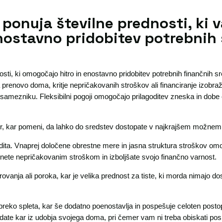
 ponuja številne prednosti, ki 
nostavno pridobitev potrebnih
osti, ki omogočajo hitro in enostavno pridobitev potrebnih finančnih s
 prenovo doma, kritje nepričakovanih stroškov ali financiranje izobraž
amezniku. Fleksibilni pogoji omogočajo prilagoditev zneska in dob
iter, kar pomeni, da lahko do sredstev dostopate v najkrajšem možnem
dita. Vnaprej določene obrestne mere in jasna struktura stroškov o
gnete nepričakovanim stroškom in izboljšate svojo finančno varnost.
vanja ali poroka, kar je velika prednost za tiste, ki morda nimajo do
eko spleta, kar še dodatno poenostavlja in pospešuje celoten postope
ate kar iz udobja svojega doma, pri čemer vam ni treba obiskati posl