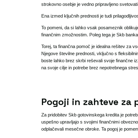
strokovno osebje je vedno pripravljeno svetovati 
Ena izmed ključnih prednosti je tudi prilagodljivo
To pomeni, da si lahko vsak posameznik oblikuje
finančnim zmožnostim. Poleg tega je Skb banka z
Torej, ta finančna pomoč je idealna rešitev za vs
Njegove številne prednosti, vključno s fleksibil
boste lahko brez skrbi reševali svoje finančne 
na svoje cilje in potrebe brez nepotrebnega stre
Pogoji in zahteve za 
Za pridobitev Skb gotovinskega kredita je potrebn
uspešno upravljajo s svojimi finančnimi obveznos
odplačevali mesečne obroke. Ta pogoj je pomem