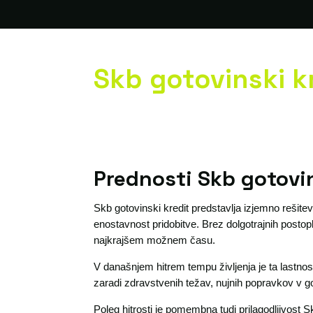
Skb gotovinski k
Prednosti Skb gotovi
Skb gotovinski kredit predstavlja izjemno rešitev
enostavnost pridobitve. Brez dolgotrajnih posto
najkrajšem možnem času.
V današnjem hitrem tempu življenja je ta lastnos
zaradi zdravstvenih težav, nujnih popravkov v go
Poleg hitrosti je pomembna tudi prilagodljivost S