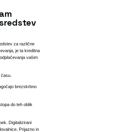
vam
 sredstev
redstev za različne
evanja, je ta kreditna
e odplačevanja vašim
 času.
mogočajo brezskrbno
stopa do teh oblik
k. Digitalizirani
ovalnice. Prijazno in