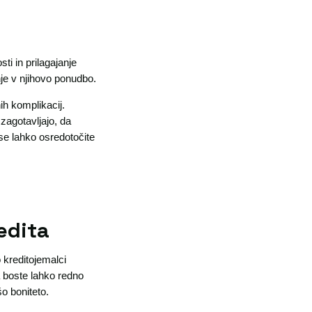
.
i in prilagajanje
je v njihovo ponudbo.
ih komplikacij.
 zagotavljajo, da
se lahko osredotočite
edita
o kreditojemalci
a boste lahko redno
o boniteto.