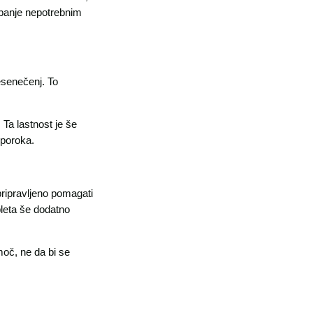
ibanje nepotrebnim
esenečenj. To
 Ta lastnost je še
 poroka.
pripravljeno pomagati
pleta še dodatno
moč, ne da bi se