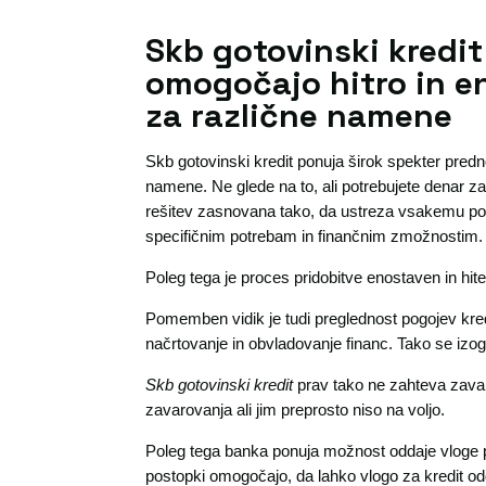
Skb gotovinski kredit
omogočajo hitro in e
za različne namene
Skb gotovinski kredit ponuja širok spekter predn
namene. Ne glede na to, ali potrebujete denar za
rešitev zasnovana tako, da ustreza vsakemu pos
specifičnim potrebam in finančnim zmožnostim.
Poleg tega je proces pridobitve enostaven in h
Pomemben vidik je tudi preglednost pogojev kre
načrtovanje in obvladovanje financ. Tako se izo
Skb gotovinski kredit
prav tako ne zahteva zavaro
zavarovanja ali jim preprosto niso na voljo.
Poleg tega banka ponuja možnost oddaje vloge pr
postopki omogočajo, da lahko vlogo za kredit odd