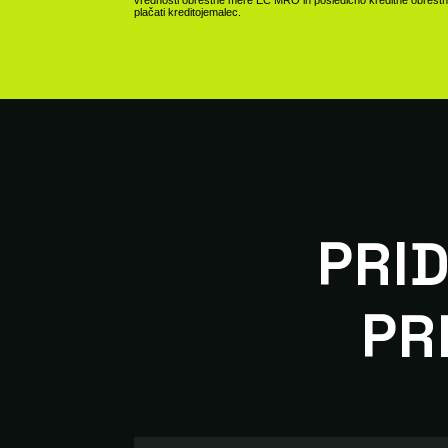
plačati kreditojemalec.
PRID
PR