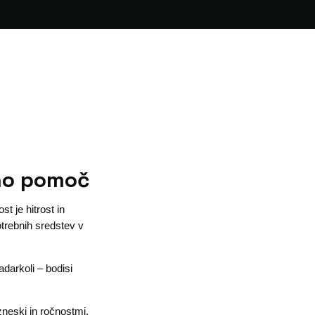
čno pomoč
t je hitrost in
otrebnih sredstev v
adarkoli – bodisi
zneski in ročnostmi,