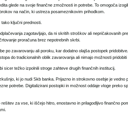
redita glede na svoje finančne zmožnosti in potrebe. To omogoča izog
obrokov na način, ki ustreza posameznikovim prihodkom.
tako ključni prednosti.
dplačevanja zagotavljajo, da ni skritih stroškov ali nepričakovanih pr
ačrtovanje proračuna brez nepotrebnih skrbi.
ebe po zavarovanju ali poroku, kar dodatno olajša postopek pridobitve.
opa do tradicionalnih oblik zavarovanja ali nimajo možnosti pridobiti
i sicer težko izpolnili stroge zahteve drugih finančnih institucij.
kušnjo, ki jo nudi Skb banka. Prijazno in strokovno osebje je vedno 
zne potrebe. Digitalizirani postopki in možnost oddaje vloge preko s
rešitev za vse, ki iščejo hitro, enostavno in prilagodljivo finančno po
ami.