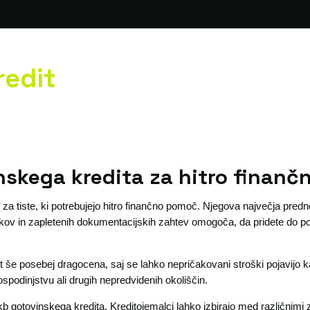
redit
nskega kredita za hitro finan
 za tiste, ki potrebujejo hitro finančno pomoč. Njegova največja prednos
pkov in zapletenih dokumentacijskih zahtev omogoča, da pridete do p
t še posebej dragocena, saj se lahko nepričakovani stroški pojavijo k
spodinjstvu ali drugih nepredvidenih okoliščin.
kb gotovinskega kredita. Kreditojemalci lahko izbirajo med različnimi 