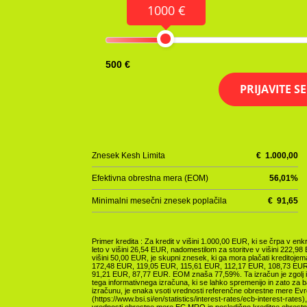
1000 €
500 €
PRIJAVITE S
Znesek Kesh Limita
€
1.000,00
Efektivna obrestna mera (EOM)
56,01
%
Minimalni mesečni znesek poplačila
€
91,65
Primer kredita : Za kredit v višini 1.000,00 EUR, ki se črpa v 
leto v višini 26,54 EUR, nadomestilom za storitve v višini 222,9
višini 50,00 EUR, je skupni znesek, ki ga mora plačati kreditoj
172,48 EUR, 119,05 EUR, 115,61 EUR, 112,17 EUR, 108,73 EUR
91,21 EUR, 87,77 EUR. EOM znaša 77,59%. Ta izračun je zgolj in
tega informativnega izračuna, ki se lahko spremenijo in zato za
izračunu, je enaka vsoti vrednosti referenčne obrestne mere Evr
(https://www.bsi.si/en/statistics/interest-rates/ecb-interest-rate
vrednosti obrestne mere EC MRO in posledično kreditne obrestn