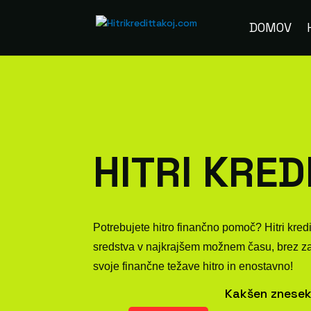
DOMOV
HITRI KRED
Potrebujete hitro finančno pomoč? Hitri kred
sredstva v najkrajšem možnem času, brez zapl
svoje finančne težave hitro in enostavno!
Kakšen znesek