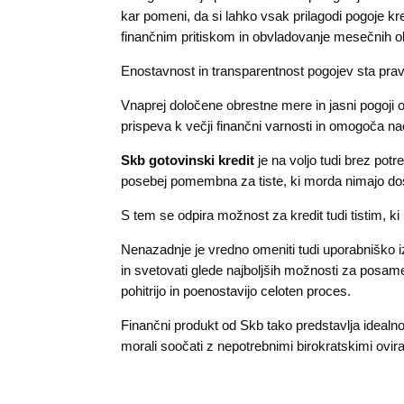
kar pomeni, da si lahko vsak prilagodi pogoje k
finančnim pritiskom in obvladovanje mesečnih 
Enostavnost in transparentnost pogojev sta prav 
Vnaprej določene obrestne mere in jasni pogoji o
prispeva k večji finančni varnosti in omogoča n
Skb gotovinski kredit
je na voljo tudi brez potr
posebej pomembna za tiste, ki morda nimajo dost
S tem se odpira možnost za kredit tudi tistim, ki b
Nenazadnje je vredno omeniti tudi uporabniško iz
in svetovati glede najboljših možnosti za posame
pohitrijo in poenostavijo celoten proces.
Finančni produkt od Skb tako predstavlja idealno 
morali soočati z nepotrebnimi birokratskimi ovir