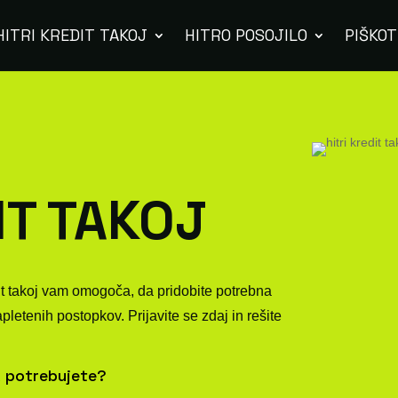
HITRI KREDIT TAKOJ
HITRO POSOJILO
PIŠKOT
IT TAKOJ
it takoj vam omogoča, da pridobite potrebna
etenih postopkov. Prijavite se zdaj in rešite
 potrebujete?