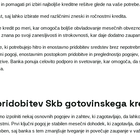
in pomagati pri izbiri najboljše kreditne rešitve glede na vaše potrebe
st, saj lahko izbirate med različnimi zneski in ročnostmi kredita.
 kredit po meri, kar omogoča boljše obvladovanje mesečnih obveznost
nana po svoji zanesljivosti in strokovnosti, kar daje dodatno zaupan
e, ki potrebujejo hitro in enostavno pridobitev sredstev brez nepotrebn
nimi pogoji, enostavnim postopkom pridobitve in preglednostjo pogojev,
izzive. Banka ponuja celovito podporo in svetovanje, kar omogoča, da 
sa.
pridobitev Skb gotovinskega kr
o izpolniti nekaj osnovnih pogojev in zahtev, ki zagotavljajo, da lahk
tmi. Prvi ključni pogoj je stabilen mesečni dohodek, ki zagotavlja, d
ben, saj banka s tem zmanjšuje tveganje in povečuje zaupanje v vaš