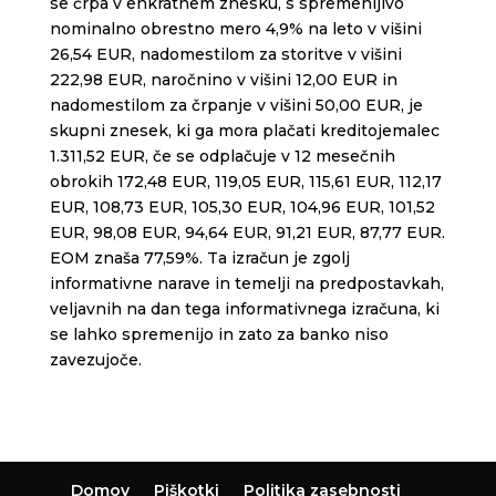
se črpa v enkratnem znesku, s spremenljivo
nominalno obrestno mero 4,9% na leto v višini
26,54 EUR, nadomestilom za storitve v višini
222,98 EUR, naročnino v višini 12,00 EUR in
nadomestilom za črpanje v višini 50,00 EUR, je
skupni znesek, ki ga mora plačati kreditojemalec
1.311,52 EUR, če se odplačuje v 12 mesečnih
obrokih 172,48 EUR, 119,05 EUR, 115,61 EUR, 112,17
EUR, 108,73 EUR, 105,30 EUR, 104,96 EUR, 101,52
EUR, 98,08 EUR, 94,64 EUR, 91,21 EUR, 87,77 EUR.
EOM znaša 77,59%. Ta izračun je zgolj
informativne narave in temelji na predpostavkah,
veljavnih na dan tega informativnega izračuna, ki
se lahko spremenijo in zato za banko niso
zavezujoče.
Domov
Piškotki
Politika zasebnosti