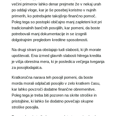
večini primerov lahko denar prejmete že v nekaj urah
po oddaji vloge, kar je še posebej koristno v nujnih
primerih, ko potrebujete takojšnjo finančno pomoč.
Poleg tega so postopki običajno manj zapleteni kot pri
tradicionalnih bančnih posojilih, kar pomeni, da boste
potrebovali manj dokumentacije in se izognili
dolgotrajnim pregledom kreditne sposobnosti.
Na drugi strani pa obstajajo tudi slabosti, ki jih morate
upoštevati. Ena izmed glavnih slabosti hitrega kredita
je višja obrestna mera, ki je posledica večjega tveganja
za posojilodajalca.
Kratkoročna narava teh posojil pomeni, da boste
morda morali odplačati posojilo v zelo kratkem času,
kar lahko povzroči dodatne finančne obremenitve.
Poleg tega je treba biti pozoren na skrite stroške in
pristojbine, ki lahko še dodatno povečajo skupne
stroške posojila.