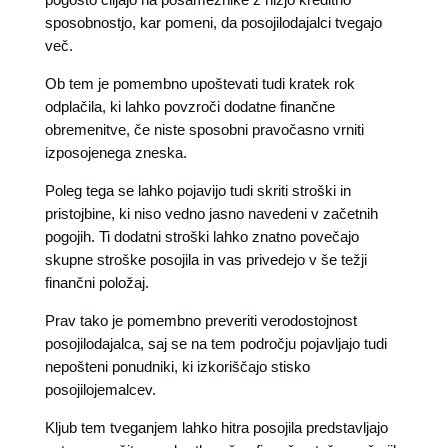
sposobnostjo, kar pomeni, da posojilodajalci tvegajo
več.
Ob tem je pomembno upoštevati tudi kratek rok
odplačila, ki lahko povzroči dodatne finančne
obremenitve, če niste sposobni pravočasno vrniti
izposojenega zneska.
Poleg tega se lahko pojavijo tudi skriti stroški in
pristojbine, ki niso vedno jasno navedeni v začetnih
pogojih. Ti dodatni stroški lahko znatno povečajo
skupne stroške posojila in vas privedejo v še težji
finančni položaj.
Prav tako je pomembno preveriti verodostojnost
posojilodajalca, saj se na tem področju pojavljajo tudi
nepošteni ponudniki, ki izkoriščajo stisko
posojilojemalcev.
Kljub tem tveganjem lahko hitra posojila predstavljajo