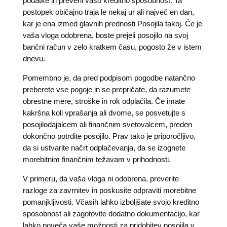
podatke in preveril vašo kreditno sposobnost. Ta
postopek običajno traja le nekaj ur ali največ en dan,
kar je ena izmed glavnih prednosti Posojila takoj. Če je
vaša vloga odobrena, boste prejeli posojilo na svoj
bančni račun v zelo kratkem času, pogosto že v istem
dnevu.
Pomembno je, da pred podpisom pogodbe natančno
preberete vse pogoje in se prepričate, da razumete
obrestne mere, stroške in rok odplačila. Če imate
kakršna koli vprašanja ali dvome, se posvetujte s
posojilodajalcem ali finančnim svetovalcem, preden
dokončno potrdite posojilo. Prav tako je priporočljivo,
da si ustvarite načrt odplačevanja, da se izognete
morebitnim finančnim težavam v prihodnosti.
V primeru, da vaša vloga ni odobrena, preverite
razloge za zavrnitev in poskusite odpraviti morebitne
pomanjkljivosti. Včasih lahko izboljšate svojo kreditno
sposobnost ali zagotovite dodatno dokumentacijo, kar
lahko poveča vaše možnosti za pridobitev posojila v