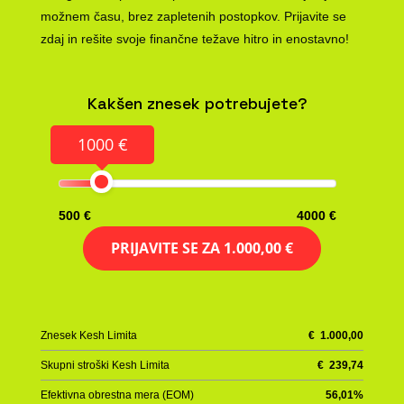
možnem času, brez zapletenih postopkov. Prijavite se
zdaj in rešite svoje finančne težave hitro in enostavno!
Kakšen znesek potrebujete?
1000 €
500 €
4000 €
PRIJAVITE SE ZA
1.000,00 €
Znesek Kesh Limita
€
1.000,00
Skupni stroški Kesh Limita
€
239,74
Efektivna obrestna mera (EOM)
56,01
%