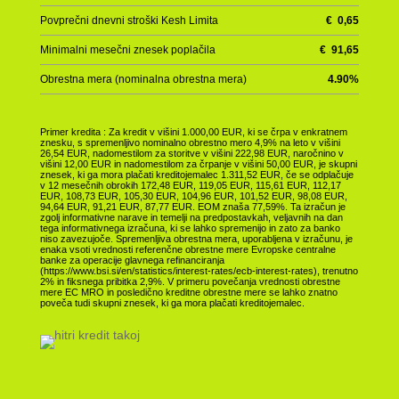
Povprečni dnevni stroški Kesh Limita
€
0,65
Minimalni mesečni znesek poplačila
€
91,65
Obrestna mera (nominalna obrestna mera)
4.90
%
Primer kredita : Za kredit v višini 1.000,00 EUR, ki se črpa v enkratnem
znesku, s spremenljivo nominalno obrestno mero 4,9% na leto v višini
26,54 EUR, nadomestilom za storitve v višini 222,98 EUR, naročnino v
višini 12,00 EUR in nadomestilom za črpanje v višini 50,00 EUR, je skupni
znesek, ki ga mora plačati kreditojemalec 1.311,52 EUR, če se odplačuje
v 12 mesečnih obrokih 172,48 EUR, 119,05 EUR, 115,61 EUR, 112,17
EUR, 108,73 EUR, 105,30 EUR, 104,96 EUR, 101,52 EUR, 98,08 EUR,
94,64 EUR, 91,21 EUR, 87,77 EUR. EOM znaša 77,59%. Ta izračun je
zgolj informativne narave in temelji na predpostavkah, veljavnih na dan
tega informativnega izračuna, ki se lahko spremenijo in zato za banko
niso zavezujoče. Spremenljiva obrestna mera, uporabljena v izračunu, je
enaka vsoti vrednosti referenčne obrestne mere Evropske centralne
banke za operacije glavnega refinanciranja
(https://www.bsi.si/en/statistics/interest-rates/ecb-interest-rates), trenutno
2% in fiksnega pribitka 2,9%. V primeru povečanja vrednosti obrestne
mere EC MRO in posledično kreditne obrestne mere se lahko znatno
poveča tudi skupni znesek, ki ga mora plačati kreditojemalec.