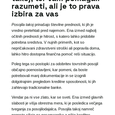
razumeti, ali je to prava
izbira za vas
Posojila takoj
prinašajo številne prednosti, ki jih je
vredno pretehtati pred najemom. Ena izmed najbolj
očitnih prednosti je hitrost, s katero lahko pridobite
potrebna sredstva. V nujnih primerih, kot so
nepričakovani zdravstveni stroški ali popravila doma,
lahko hitro dostopna finančna pomoč reši situacijo.
Poleg tega so postopki za odobritev tovrstnih posojil
običajno poenostavljeni, kar pomeni, da boste
potrebovali manj dokumentacije in se izognili
dolgotrajnim pregledom kreditne sposobnosti, ki jih
zahtevajo tradicionalne banke.
Vendar pa ni vse zlato, kar se sveti. Ena izmed glavnih
slabosti je višja obrestna mera, ki je posledica večjega
tveganja za posojilodajalca. Posojila takoj namreč
pogosto ciljajo na posameznike z nižjo kreditno