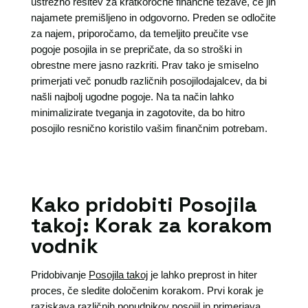
ustrezno rešitev za kratkoročne finančne težave, če jih
najamete premišljeno in odgovorno. Preden se odločite
za najem, priporočamo, da temeljito preučite vse
pogoje posojila in se prepričate, da so stroški in
obrestne mere jasno razkriti. Prav tako je smiselno
primerjati več ponudb različnih posojilodajalcev, da bi
našli najbolj ugodne pogoje. Na ta način lahko
minimalizirate tveganja in zagotovite, da bo hitro
posojilo resnično koristilo vašim finančnim potrebam.
Kako pridobiti Posojila
takoj: Korak za korakom
vodnik
Pridobivanje
Posojila takoj
je lahko preprost in hiter
proces, če sledite določenim korakom. Prvi korak je
raziskava različnih ponudnikov posojil in primerjava