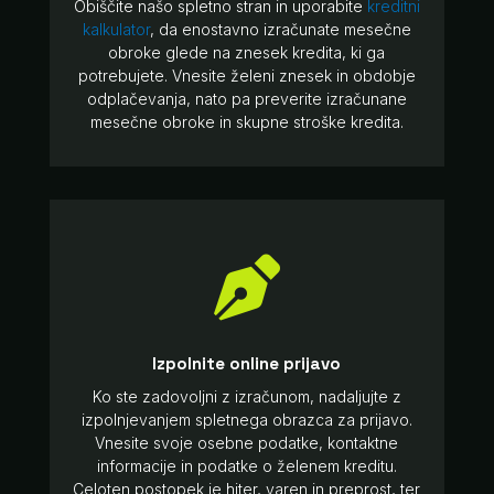
Obiščite našo spletno stran in uporabite
kreditni
kalkulator
, da enostavno izračunate mesečne
obroke glede na znesek kredita, ki ga
potrebujete. Vnesite želeni znesek in obdobje
odplačevanja, nato pa preverite izračunane
mesečne obroke in skupne stroške kredita.

Izpolnite online prijavo
Ko ste zadovoljni z izračunom, nadaljujte z
izpolnjevanjem spletnega obrazca za prijavo.
Vnesite svoje osebne podatke, kontaktne
informacije in podatke o želenem kreditu.
Celoten postopek je hiter, varen in preprost, ter