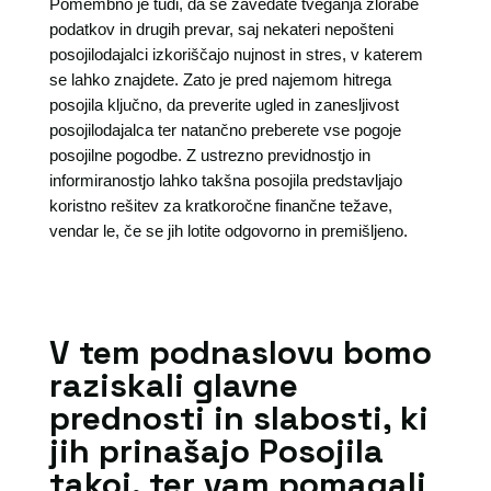
Pomembno je tudi, da se zavedate tveganja zlorabe
podatkov in drugih prevar, saj nekateri nepošteni
posojilodajalci izkoriščajo nujnost in stres, v katerem
se lahko znajdete. Zato je pred najemom hitrega
posojila ključno, da preverite ugled in zanesljivost
posojilodajalca ter natančno preberete vse pogoje
posojilne pogodbe. Z ustrezno previdnostjo in
informiranostjo lahko takšna posojila predstavljajo
koristno rešitev za kratkoročne finančne težave,
vendar le, če se jih lotite odgovorno in premišljeno.
V tem podnaslovu bomo
raziskali glavne
prednosti in slabosti, ki
jih prinašajo Posojila
takoj, ter vam pomagali