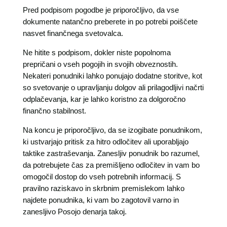
Pred podpisom pogodbe je priporočljivo, da vse
dokumente natančno preberete in po potrebi poiščete
nasvet finančnega svetovalca.
Ne hitite s podpisom, dokler niste popolnoma
prepričani o vseh pogojih in svojih obveznostih.
Nekateri ponudniki lahko ponujajo dodatne storitve, kot
so svetovanje o upravljanju dolgov ali prilagodljivi načrti
odplačevanja, kar je lahko koristno za dolgoročno
finančno stabilnost.
Na koncu je priporočljivo, da se izogibate ponudnikom,
ki ustvarjajo pritisk za hitro odločitev ali uporabljajo
taktike zastraševanja. Zanesljiv ponudnik bo razumel,
da potrebujete čas za premišljeno odločitev in vam bo
omogočil dostop do vseh potrebnih informacij. S
pravilno raziskavo in skrbnim premislekom lahko
najdete ponudnika, ki vam bo zagotovil varno in
zanesljivo Posojo denarja takoj.