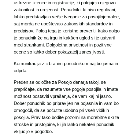
ustrezne licence in registracije, ki potrjujejo njegovo
zakonitost in urejenost. Ponudniki, ki niso regulirani,
lahko predstavljajo večje tveganje za posojilojemalce,
saj morda ne upoštevajo zakonskih standardov in
predpisov. Poleg tega je koristno preveriti, kako dolgo
je ponudnik že na trgu in kakšen ugled si je ustvaril
med strankami. Dolgoletna prisotnost in pozitivne
ocene so lahko dober pokazatelj zanesljivosti.
Komunikacija z izbranim ponudnikom naj bo jasna in
odprta.
Preden se odločite za Posojo denarja takoj, se
prepričajte, da razumete vse pogoje posojila in imate
možnost postaviti vprašanja, če vam kaj ni jasno.
Dober ponudnik bo pripravljen na pojasnila in vam bo
omogočil, da se počutite udobno pri vseh vidikih
posojila. Prav tako bodite pozorni na morebitne skrite
stroške in pristojbine, ki jih lahko nekateri ponudniki
vključijo v pogodbo.