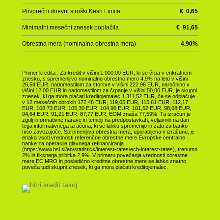
Povprečni dnevni stroški Kesh Limita
€
0,65
Minimalni mesečni znesek poplačila
€
91,65
Obrestna mera (nominalna obrestna mera)
4.90
%
Primer kredita : Za kredit v višini 1.000,00 EUR, ki se črpa v enkratnem
znesku, s spremenljivo nominalno obrestno mero 4,9% na leto v višini
26,54 EUR, nadomestilom za storitve v višini 222,98 EUR, naročnino v
višini 12,00 EUR in nadomestilom za črpanje v višini 50,00 EUR, je skupni
znesek, ki ga mora plačati kreditojemalec 1.311,52 EUR, če se odplačuje
v 12 mesečnih obrokih 172,48 EUR, 119,05 EUR, 115,61 EUR, 112,17
EUR, 108,73 EUR, 105,30 EUR, 104,96 EUR, 101,52 EUR, 98,08 EUR,
94,64 EUR, 91,21 EUR, 87,77 EUR. EOM znaša 77,59%. Ta izračun je
zgolj informativne narave in temelji na predpostavkah, veljavnih na dan
tega informativnega izračuna, ki se lahko spremenijo in zato za banko
niso zavezujoče. Spremenljiva obrestna mera, uporabljena v izračunu, je
enaka vsoti vrednosti referenčne obrestne mere Evropske centralne
banke za operacije glavnega refinanciranja
(https://www.bsi.si/en/statistics/interest-rates/ecb-interest-rates), trenutno
2% in fiksnega pribitka 2,9%. V primeru povečanja vrednosti obrestne
mere EC MRO in posledično kreditne obrestne mere se lahko znatno
poveča tudi skupni znesek, ki ga mora plačati kreditojemalec.