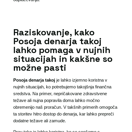
Raziskovanje, kako
Posoja denarja takoj
lahko pomaga v nujnih
situacijah in kakšne so
možne pasti
Posoja denarja takoj
je lahko izjemno koristna v
nujnih situacijah, ko potrebujemo takojšnja finančna
sredstva. Na primer, nepričakovane zdravstvene
težave ali nujna popravila doma lahko močno
obremenijo naš proračun. V takšnih primerih omogoča
ta storitev hitro dostop do denarja, kar lahko prepreči
dodatne težave ali zamude.
Prav tako je lahko koristna, ko se soočamo s