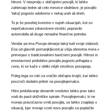
hitrost. V nasprotju z običajnimi posojili, ki lahko
zahtevajo tedne ali celo mesece obdelave, je posojilo
‘takoj’ pogosto odobreno v nekaj urah ali dneh.
To je še posebej koristno v nujnih situacijah, kot so
nepričakovani zdravstveni stroški, popravilo
avtomobila ali druge nenadne finančne potrebe.
Vendar pa ima
Posoja denarja takoj
tudi svoje slabosti.
Ena od glavnih pomanjkljivosti je višja obrestna mera v
primerjavi s tradicionalnimi bančnimi posojili. Hitrost in
enostavnost pridobitve posojila pogosto prihajata s
ceno, ki se kaže v obliki višjih stroškov posojanja.
Poleg tega so roki za vračilo običajno krajši, kar lahko
povzroči dodatni pritisk na posojilojemalce.
Hitro pridobivanje denarnih sredstev lahko prav tako
vodi do pasti dolžniške spirale. Posojilojemalci, ki ne
morejo pravočasno vrniti posojila, se lahko znajdejo v
situaciji, kjer morajo vzeti novo posojilo za poplačilo