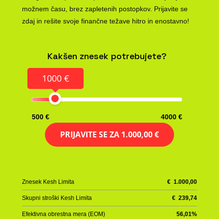
možnem času, brez zapletenih postopkov. Prijavite se
zdaj in rešite svoje finančne težave hitro in enostavno!
Kakšen znesek potrebujete?
1000 €
500 €
4000 €
PRIJAVITE SE ZA
1.000,00 €
Znesek Kesh Limita
€
1.000,00
Skupni stroški Kesh Limita
€
239,74
Efektivna obrestna mera (EOM)
56,01
%