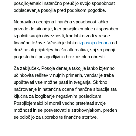
posojilojemalci natančno preučijo svojo sposobnost
odplačevanja posojila pred podpisom pogodbe.
Nepravilno ocenjena finančna sposobnost lahko
privede do situacije, kjer posojilojemalec ni sposoben
izpolniti svojih obveznosti, kar lahko vodi v resne
finančne težave. Včasih je lahko
izposoja denarja
od
družine ali prijateljev boljša alternativa, saj so pogoji
pogosto bolj prilagodljivi in brez visokih obresti.
Za zaključek, Posoja denarja takoj je lahko izjemno
učinkovita rešitev v nujnih primerih, vendar je treba
upoštevati vse možne pasti in tveganja. Skrbno
načrtovanje in natančna ocena finančne situacije sta
ključna za izogibanje negativnim posledicam.
Posojilojemalci bi morali vedno pretehtati svoje
možnosti in se posvetovati s strokovnjakom, preden
se odločijo za uporabo te finančne storitve.