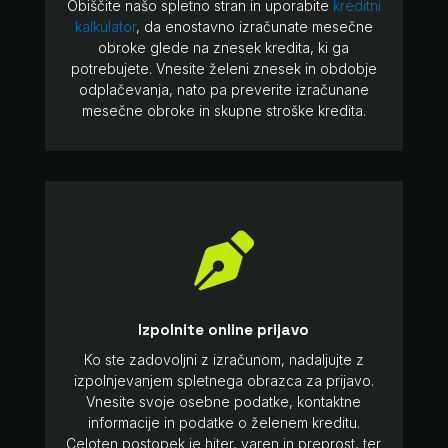
Obiščite našo spletno stran in uporabite
kreditni
kalkulator
, da enostavno izračunate mesečne
obroke glede na znesek kredita, ki ga
potrebujete. Vnesite želeni znesek in obdobje
odplačevanja, nato pa preverite izračunane
mesečne obroke in skupne stroške kredita.

Izpolnite online prijavo
Ko ste zadovoljni z izračunom, nadaljujte z
izpolnjevanjem spletnega obrazca za prijavo.
Vnesite svoje osebne podatke, kontaktne
informacije in podatke o želenem kreditu.
Celoten postopek je hiter, varen in preprost, ter