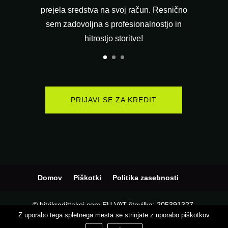
prejela sredstva na svoj račun. Resnično
sem zadovoljna s profesionalnostjo in
hitrostjo storitve!
PRIJAVI SE ZA KREDIT
Domov
Piškotki
Politika zasebnosti
© hitrikredittakoj.com EU VAT številka: 205391327,
Z uporabo tega spletnega mesta se strinjate z uporabo piškotkov
Podjetje:
KD CAPITAL LTD
, Naslov: UL.L. KARAVELOV