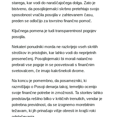
starega, kar vodi do naraščajočega dolga. Zato je
bistveno, da posojilojemalci skrbno pretehtajo svojo
sposobnost vračila posojila v zahtevanem času,
preden se odločijo za tovrstno finančno pomoč.
Ključnega pomena je tudi transparentnost pogojev
posojila.
Nekateri ponudniki morda ne razkrijejo vseh skritih
stroškov in pristojbin, kar lahko vodi do neprijetnih
presenečenj. Posojilojemalci bi morali natančno
prebrati vse pogoje in se posvetovati s finančnim
svetovalcem, če imajo kakršnekoli dvome.
Na koncu je pomembno, da posamezniki, ki
razmišljajo o Posoji denarja takoj, temeljito ocenijo
svoje finančne potrebe in zmožnosti. Ta storitev lahko
predstavlja rešilno bilko v kritičnih trenutkih, vendar je
potrebna previdnost, da se izognemo morebitnim
težavam, ki jih prinašajo višje obresti in krajši roki
odplačevanja.