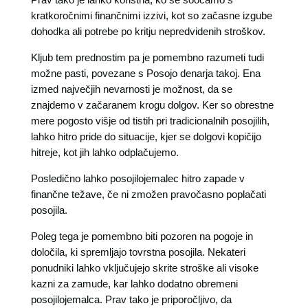
kratkoročnimi finančnimi izzivi, kot so začasne izgube
dohodka ali potrebe po kritju nepredvidenih stroškov.
Kljub tem prednostim pa je pomembno razumeti tudi
možne pasti, povezane s Posojo denarja takoj. Ena
izmed največjih nevarnosti je možnost, da se
znajdemo v začaranem krogu dolgov. Ker so obrestne
mere pogosto višje od tistih pri tradicionalnih posojilih,
lahko hitro pride do situacije, kjer se dolgovi kopičijo
hitreje, kot jih lahko odplačujemo.
Posledično lahko posojilojemalec hitro zapade v
finančne težave, če ni zmožen pravočasno poplačati
posojila.
Poleg tega je pomembno biti pozoren na pogoje in
določila, ki spremljajo tovrstna posojila. Nekateri
ponudniki lahko vključujejo skrite stroške ali visoke
kazni za zamude, kar lahko dodatno obremeni
posojilojemalca. Prav tako je priporočljivo, da