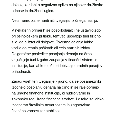
dolgov, kar lahko negativno vpliva na njihove družinske
odnose in družbeni ugled.
Ne smemo zanemariti niti tveganja fizičnega nasilja.
V nekaterih primerih se posojilodajalci ne ustavijo zgolj
pri psihološkem pritisku, temveč uporabijo tudi fizično
silo, da bi izterjali dolgove. Tovrstna dejanja lahko
vodijo do resnih poškodb ali celo smrtnih izidov.
Dolgoročne posledice posojanja denarja na črno
vključujejo tudi izgubo zaupanja v finančni sistem in
institucije, kar lahko oteži pridobivanje uradnih posojil v
prihodnosti.
Zaradi vseh teh tveganj je ključno, da se posamezniki
izognejo posojanju denarja na črno in se raje obrnejo
na uradne finančne institucije, ki nudijo varne in
zakonsko regulirane finančne storitve. Le tako se lahko
izognemo številnim nevarnostim in zagotovimo
finančno varnost ter stabilnost.