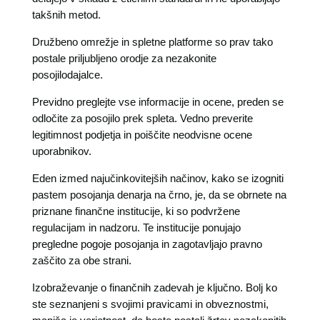
takšnih metod.
Družbeno omrežje in spletne platforme so prav tako
postale priljubljeno orodje za nezakonite
posojilodajalce.
Previdno preglejte vse informacije in ocene, preden se
odločite za posojilo prek spleta. Vedno preverite
legitimnost podjetja in poiščite neodvisne ocene
uporabnikov.
Eden izmed najučinkovitejših načinov, kako se izogniti
pastem posojanja denarja na črno, je, da se obrnete na
priznane finančne institucije, ki so podvržene
regulacijam in nadzoru. Te institucije ponujajo
pregledne pogoje posojanja in zagotavljajo pravno
zaščito za obe strani.
Izobraževanje o finančnih zadevah je ključno. Bolj ko
ste seznanjeni s svojimi pravicami in obveznostmi,