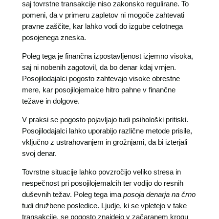
saj tovrstne transakcije niso zakonsko regulirane. To
pomeni, da v primeru zapletov ni mogoče zahtevati
pravne zaščite, kar lahko vodi do izgube celotnega
posojenega zneska.
Poleg tega je finančna izpostavljenost izjemno visoka,
saj ni nobenih zagotovil, da bo denar kdaj vrnjen.
Posojilodajalci pogosto zahtevajo visoke obrestne
mere, kar posojilojemalce hitro pahne v finančne
težave in dolgove.
V praksi se pogosto pojavljajo tudi psihološki pritiski.
Posojilodajalci lahko uporabijo različne metode prisile,
vključno z ustrahovanjem in grožnjami, da bi izterjali
svoj denar.
Tovrstne situacije lahko povzročijo veliko stresa in
nespečnost pri posojilojemalcih ter vodijo do resnih
duševnih težav. Poleg tega ima
posoja denarja na črno
tudi družbene posledice. Ljudje, ki se vpletejo v take
transakcije, se pogosto znajdejo v začaranem krogu