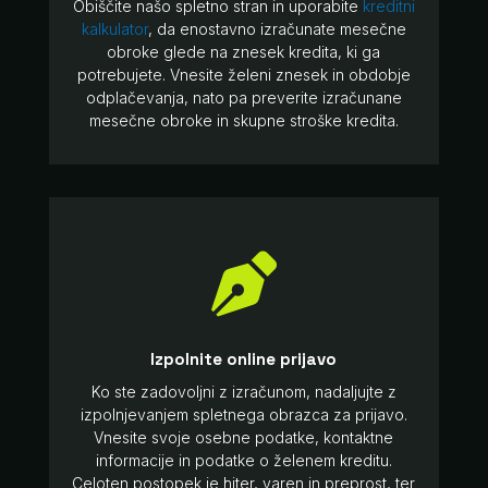
Obiščite našo spletno stran in uporabite
kreditni
kalkulator
, da enostavno izračunate mesečne
obroke glede na znesek kredita, ki ga
potrebujete. Vnesite želeni znesek in obdobje
odplačevanja, nato pa preverite izračunane
mesečne obroke in skupne stroške kredita.

Izpolnite online prijavo
Ko ste zadovoljni z izračunom, nadaljujte z
izpolnjevanjem spletnega obrazca za prijavo.
Vnesite svoje osebne podatke, kontaktne
informacije in podatke o želenem kreditu.
Celoten postopek je hiter, varen in preprost, ter