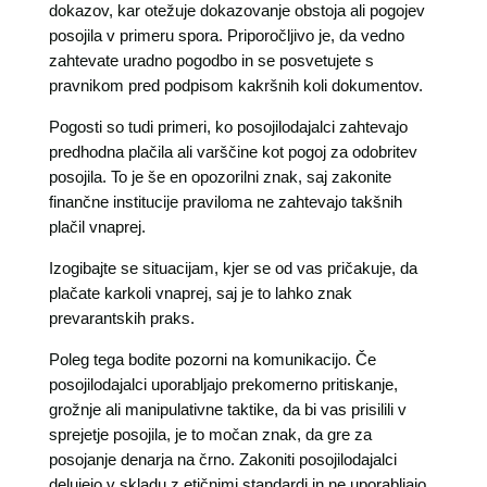
dokazov, kar otežuje dokazovanje obstoja ali pogojev
posojila v primeru spora. Priporočljivo je, da vedno
zahtevate uradno pogodbo in se posvetujete s
pravnikom pred podpisom kakršnih koli dokumentov.
Pogosti so tudi primeri, ko posojilodajalci zahtevajo
predhodna plačila ali varščine kot pogoj za odobritev
posojila. To je še en opozorilni znak, saj zakonite
finančne institucije praviloma ne zahtevajo takšnih
plačil vnaprej.
Izogibajte se situacijam, kjer se od vas pričakuje, da
plačate karkoli vnaprej, saj je to lahko znak
prevarantskih praks.
Poleg tega bodite pozorni na komunikacijo. Če
posojilodajalci uporabljajo prekomerno pritiskanje,
grožnje ali manipulativne taktike, da bi vas prisilili v
sprejetje posojila, je to močan znak, da gre za
posojanje denarja na črno. Zakoniti posojilodajalci
delujejo v skladu z etičnimi standardi in ne uporabljajo