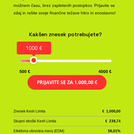
možnem času, brez zapletenih postopkov. Prijavite se
zdaj in rešite svoje finančne težave hitro in enostavno!
Kakšen znesek potrebujete?
1000 €
500 €
4000 €
PRIJAVITE SE ZA
1.000,00 €
Znesek Kesh Limita
€
1.000,00
Skupni stroški Kesh Limita
€
239,74
Efektivna obrestna mera (EOM)
56,01
%