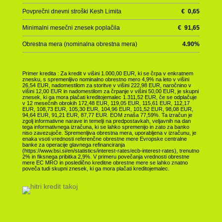
Povprečni dnevni stroški Kesh Limita
€
0,65
Minimalni mesečni znesek poplačila
€
91,65
Obrestna mera (nominalna obrestna mera)
4.90
%
Primer kredita : Za kredit v višini 1.000,00 EUR, ki se črpa v enkratnem
znesku, s spremenljivo nominalno obrestno mero 4,9% na leto v višini
26,54 EUR, nadomestilom za storitve v višini 222,98 EUR, naročnino v
višini 12,00 EUR in nadomestilom za črpanje v višini 50,00 EUR, je skupni
znesek, ki ga mora plačati kreditojemalec 1.311,52 EUR, če se odplačuje
v 12 mesečnih obrokih 172,48 EUR, 119,05 EUR, 115,61 EUR, 112,17
EUR, 108,73 EUR, 105,30 EUR, 104,96 EUR, 101,52 EUR, 98,08 EUR,
94,64 EUR, 91,21 EUR, 87,77 EUR. EOM znaša 77,59%. Ta izračun je
zgolj informativne narave in temelji na predpostavkah, veljavnih na dan
tega informativnega izračuna, ki se lahko spremenijo in zato za banko
niso zavezujoče. Spremenljiva obrestna mera, uporabljena v izračunu, je
enaka vsoti vrednosti referenčne obrestne mere Evropske centralne
banke za operacije glavnega refinanciranja
(https://www.bsi.si/en/statistics/interest-rates/ecb-interest-rates), trenutno
2% in fiksnega pribitka 2,9%. V primeru povečanja vrednosti obrestne
mere EC MRO in posledično kreditne obrestne mere se lahko znatno
poveča tudi skupni znesek, ki ga mora plačati kreditojemalec.