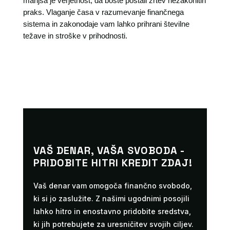
manjša je verjetnost, da boste postali žrtev nezakonitih
praks. Vlaganje časa v razumevanje finančnega
sistema in zakonodaje vam lahko prihrani številne
težave in stroške v prihodnosti.
VAŠ DENAR, VAŠA SVOBODA -
PRIDOBITE HITRI KREDIT ZDAJ!
Vaš denar vam omogoča finančno svobodo,
ki si jo zaslužite. Z našimi ugodnimi posojili
lahko hitro in enostavno pridobite sredstva,
ki jih potrebujete za uresničitev svojih ciljev.