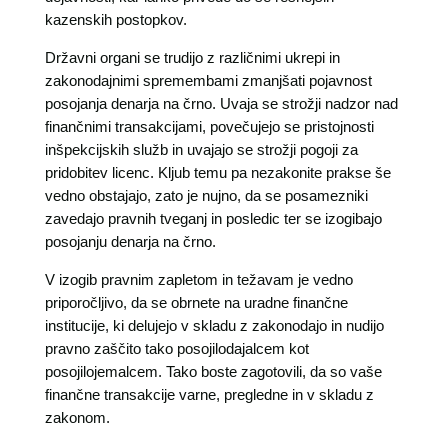
kazenskih postopkov.
Državni organi se trudijo z različnimi ukrepi in
zakonodajnimi spremembami zmanjšati pojavnost
posojanja denarja na črno. Uvaja se strožji nadzor nad
finančnimi transakcijami, povečujejo se pristojnosti
inšpekcijskih služb in uvajajo se strožji pogoji za
pridobitev licenc. Kljub temu pa nezakonite prakse še
vedno obstajajo, zato je nujno, da se posamezniki
zavedajo pravnih tveganj in posledic ter se izogibajo
posojanju denarja na črno.
V izogib pravnim zapletom in težavam je vedno
priporočljivo, da se obrnete na uradne finančne
institucije, ki delujejo v skladu z zakonodajo in nudijo
pravno zaščito tako posojilodajalcem kot
posojilojemalcem. Tako boste zagotovili, da so vaše
finančne transakcije varne, pregledne in v skladu z
zakonom.