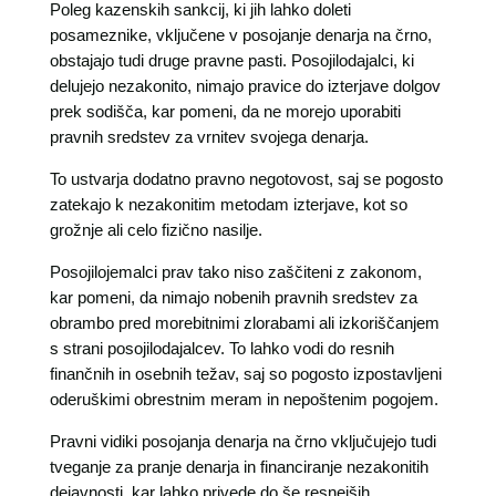
Poleg kazenskih sankcij, ki jih lahko doleti
posameznike, vključene v posojanje denarja na črno,
obstajajo tudi druge pravne pasti. Posojilodajalci, ki
delujejo nezakonito, nimajo pravice do izterjave dolgov
prek sodišča, kar pomeni, da ne morejo uporabiti
pravnih sredstev za vrnitev svojega denarja.
To ustvarja dodatno pravno negotovost, saj se pogosto
zatekajo k nezakonitim metodam izterjave, kot so
grožnje ali celo fizično nasilje.
Posojilojemalci prav tako niso zaščiteni z zakonom,
kar pomeni, da nimajo nobenih pravnih sredstev za
obrambo pred morebitnimi zlorabami ali izkoriščanjem
s strani posojilodajalcev. To lahko vodi do resnih
finančnih in osebnih težav, saj so pogosto izpostavljeni
oderuškimi obrestnim meram in nepoštenim pogojem.
Pravni vidiki posojanja denarja na črno vključujejo tudi
tveganje za pranje denarja in financiranje nezakonitih
dejavnosti, kar lahko privede do še resnejših