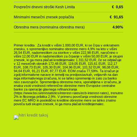
Povprečni dnevni stroški Kesh Limita
€
0,65
Minimalni mesečni znesek poplačila
€
91,65
Obrestna mera (nominalna obrestna mera)
4.90
%
Primer kredita : Za kredit v višini 1.000,00 EUR, ki se črpa v enkratnem
znesku, s spremenljivo nominalno obrestno mero 4,9% na leto v višini
26,54 EUR, nadomestilom za storitve v višini 222,98 EUR, naročnino v
višini 12,00 EUR in nadomestilom za črpanje v višini 50,00 EUR, je skupni
znesek, ki ga mora plačati kreditojemalec 1.311,52 EUR, če se odplačuje
v 12 mesečnih obrokih 172,48 EUR, 119,05 EUR, 115,61 EUR, 112,17
EUR, 108,73 EUR, 105,30 EUR, 104,96 EUR, 101,52 EUR, 98,08 EUR,
94,64 EUR, 91,21 EUR, 87,77 EUR. EOM znaša 77,59%. Ta izračun je
zgolj informativne narave in temelji na predpostavkah, veljavnih na dan
tega informativnega izračuna, ki se lahko spremenijo in zato za banko
niso zavezujoče. Spremenljiva obrestna mera, uporabljena v izračunu, je
enaka vsoti vrednosti referenčne obrestne mere Evropske centralne
banke za operacije glavnega refinanciranja
(https://www.bsi.si/en/statistics/interest-rates/ecb-interest-rates), trenutno
2% in fiksnega pribitka 2,9%. V primeru povečanja vrednosti obrestne
mere EC MRO in posledično kreditne obrestne mere se lahko znatno
poveča tudi skupni znesek, ki ga mora plačati kreditojemalec.