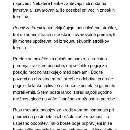
napovedi. Nekatere banke zahtevajo tudi dodatna
jamstva ali zavarovanja, še posebej pri večjih zneskih
kreditov.
Pogoji za kredit
lahko vključujejo tudi določene stroške,
kot so administrativni stroški in zavarovalne premije, ki
jih morate upoštevati pri izračunu skupnih stroškov
kredita.
Preden se odločite za določeno banko, je koristno
primerjati različne ponudbe, saj se lahko pogoji za
posojilo močno razlikujejo med bankami. Bodite
pozorni na obrestne mere, stroške odobritve in druge
pogoje, ki lahko vplivajo na končni znesek, ki ga boste
morali vrniti. S tem boste lahko izbrali najbolj ugodno
možnost glede na vaše finančne zmožnosti in potrebe.
Razumevanje pogojev za kredit vam bo pomagalo pri
pripravi na postopek in izboljšalo vaše možnosti za
uspešno odobritev. Tako boste bolje pripravljeni in se
boste lažje spoprijeli z vsemi zahtevami, ki jih vključuje