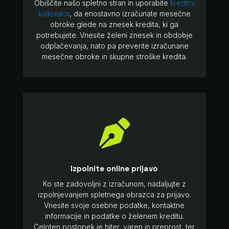
Obiščite našo spletno stran in uporabite
kreditni
kalkulator
, da enostavno izračunate mesečne
obroke glede na znesek kredita, ki ga
potrebujete. Vnesite želeni znesek in obdobje
odplačevanja, nato pa preverite izračunane
mesečne obroke in skupne stroške kredita.

Izpolnite online prijavo
Ko ste zadovoljni z izračunom, nadaljujte z
izpolnjevanjem spletnega obrazca za prijavo.
Vnesite svoje osebne podatke, kontaktne
informacije in podatke o želenem kreditu.
Celoten postopek je hiter, varen in preprost, ter