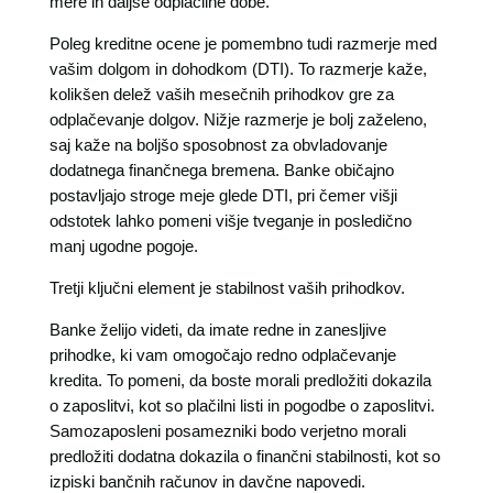
mere in daljše odplačilne dobe.
Poleg kreditne ocene je pomembno tudi razmerje med
vašim dolgom in dohodkom (DTI). To razmerje kaže,
kolikšen delež vaših mesečnih prihodkov gre za
odplačevanje dolgov. Nižje razmerje je bolj zaželeno,
saj kaže na boljšo sposobnost za obvladovanje
dodatnega finančnega bremena. Banke običajno
postavljajo stroge meje glede DTI, pri čemer višji
odstotek lahko pomeni višje tveganje in posledično
manj ugodne pogoje.
Tretji ključni element je stabilnost vaših prihodkov.
Banke želijo videti, da imate redne in zanesljive
prihodke, ki vam omogočajo redno odplačevanje
kredita. To pomeni, da boste morali predložiti dokazila
o zaposlitvi, kot so plačilni listi in pogodbe o zaposlitvi.
Samozaposleni posamezniki bodo verjetno morali
predložiti dodatna dokazila o finančni stabilnosti, kot so
izpiski bančnih računov in davčne napovedi.