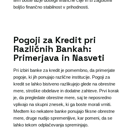
tem boste lažje dosegli finančne cilje in si zagotovili
boljšo finančno stabilnost v prihodnosti.
Pogoji za Kredit pri
Različnih Bankah:
Primerjava in Nasveti
Pri izbiri banke za kredit je pomembno, da primerjate
pogoje, ki jih ponujajo različne institucije. Pogoji za
kredit se lahko bistveno razlikujejo glede na obrestne
mere, stroške obdelave in dodatne zahteve. Prvi korak
je, da pregledate obrestne mere, saj te neposredno
vplivajo na skupni znesek, ki ga boste morali vrniti.
Medtem ko nekatere banke ponujajo fiksne obrestne
mere, druge nudijo spremenljive, kar pomeni, da se
lahko tekom odplačevanja spreminjajo.