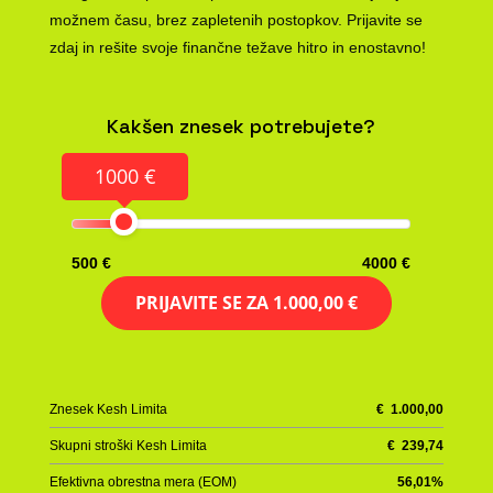
možnem času, brez zapletenih postopkov. Prijavite se
zdaj in rešite svoje finančne težave hitro in enostavno!
Kakšen znesek potrebujete?
1000 €
500 €
4000 €
PRIJAVITE SE ZA
1.000,00 €
Znesek Kesh Limita
€
1.000,00
Skupni stroški Kesh Limita
€
239,74
Efektivna obrestna mera (EOM)
56,01
%