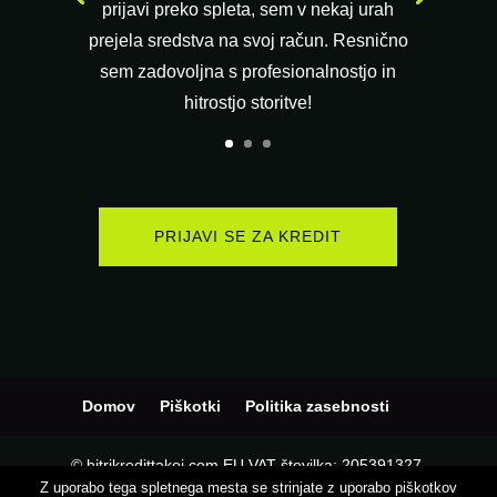
prijavi preko spleta, sem v nekaj urah
prejela sredstva na svoj račun. Resnično
sem zadovoljna s profesionalnostjo in
hitrostjo storitve!
PRIJAVI SE ZA KREDIT
Domov
Piškotki
Politika zasebnosti
© hitrikredittakoj.com EU VAT številka: 205391327,
Z uporabo tega spletnega mesta se strinjate z uporabo piškotkov
Podjetje:
KD CAPITAL LTD
, Naslov: UL.L. KARAVELOV