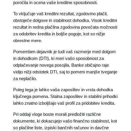
poročila in ocena vaše kreditne sposobnosti.
To vključuje vaš kreditni rezultat, zgodovino plačil,
obstoječe dolgove in stabilnost dohodka. Visok kreditni
rezultat in redna plačilna zgodovina povečata možnosti
za odobritev kredita in boljše pogoje, kot so nižje
obrestne mere.
Pomemben dejavnik je tudi vaš razmerje med dolgom
in dohodkom (DTI), ki meri vašo sposobnost za
odplačevanje novega posojila. Banke običajno raje
vidijo nižji odstotek DTI, saj to pomeni manjše tveganje
za neplačilo.
Poleg tega je lahko vaša zaposlitev in vrsta dohodka
ključnega pomena. Stalna zaposlitev in stabilni prihodki
lahko znatno izboljšajo vaš profil za pridobitev kredita.
Pri oddaji vloge boste morali predložiti različne
dokumente, ki dokazujejo vašo finančno stabilnost, kot
so plačilne liste, izpiski bančnih računov in davčne