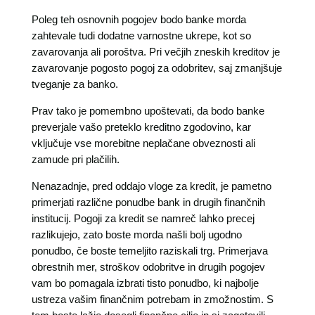
Poleg teh osnovnih pogojev bodo banke morda
zahtevale tudi dodatne varnostne ukrepe, kot so
zavarovanja ali poroštva. Pri večjih zneskih kreditov je
zavarovanje pogosto pogoj za odobritev, saj zmanjšuje
tveganje za banko.
Prav tako je pomembno upoštevati, da bodo banke
preverjale vašo preteklo kreditno zgodovino, kar
vključuje vse morebitne neplačane obveznosti ali
zamude pri plačilih.
Nenazadnje, pred oddajo vloge za kredit, je pametno
primerjati različne ponudbe bank in drugih finančnih
institucij. Pogoji za kredit se namreč lahko precej
razlikujejo, zato boste morda našli bolj ugodno
ponudbo, če boste temeljito raziskali trg. Primerjava
obrestnih mer, stroškov odobritve in drugih pogojev
vam bo pomagala izbrati tisto ponudbo, ki najbolje
ustreza vašim finančnim potrebam in zmožnostim. S