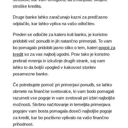
stroške kredita.
Druge banke lahko zaračunajo kazni za predčasno
odplačilo, kar lahko vpliva na vašo odločitev.
Preden se odločite za katero koli banko, je koristno
pridobiti več ponudb in jih natančno primerjati. To vam
bo pomagalo pridobiti jasno sliko o tem, kateri
pogoji za
kredit
so za vas najbolj ugodni. Prav tako je koristno
prebrati mnenja in izkušnje drugih strank, saj vam
lahko to da boljši vpogled v kakovost storitev
posamezne banke.
Če potrebujete pomoč pri primerjavi ponudb, se lahko
obrnete na finančne svetovalce, ki vam bodo pomagali
razumeti vse pogoje in vam svetovali pri izbiri najboljše
možnosti. Skrbno načrtovanje in temeljita primerjava
pogojev vam bosta pomagala doseči najboljše pogoje
za kredit, kar bo pozitivno vplivalo na vašo finančno
prihodnost.