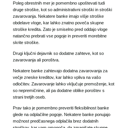
Poleg obrestnih mer je pomembno upoštevati tudi
druge stroške, kot so administrativni stroški in stroški
zavarovanja. Nekatere banke imajo višje stroške
obdelave vloge, kar lahko znatno poveča skupne
stroške kredita. Zato je smiselno pred oddajo vloge
natančno prebrati vse pogoje in preveriti morebitne
skrite stroške.
Drugi ključni dejavnik so dodatne zahteve, kot so
zavarovanja ali poroštva.
Nekatere banke zahtevajo dodatna zavarovanja za
večje zneske kreditov, kar lahko vpliva na vašo
odločitev. Zavarovanje lahko vključuje premoženje, kot
so nepremičnine, ali pa dodatne oblike poroštev s
strani tretjih oseb.
Prav tako je pomembno preveriti fleksibilnost banke
glede na odplačilne pogoje. Nekatere banke ponujajo
možnost predčasnega odplačila brez dodatnih
stroškov, kar vam omogoča, da zmanjšate skupne