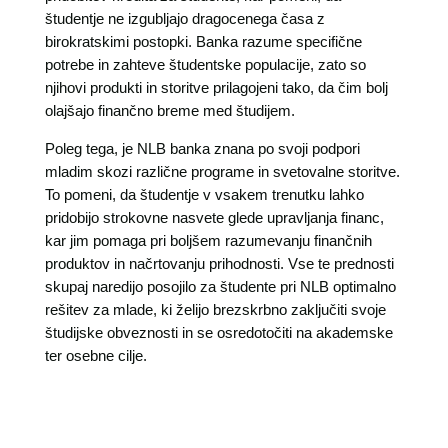
študentje ne izgubljajo dragocenega časa z
birokratskimi postopki. Banka razume specifične
potrebe in zahteve študentske populacije, zato so
njihovi produkti in storitve prilagojeni tako, da čim bolj
olajšajo finančno breme med študijem.
Poleg tega, je NLB banka znana po svoji podpori
mladim skozi različne programe in svetovalne storitve.
To pomeni, da študentje v vsakem trenutku lahko
pridobijo strokovne nasvete glede upravljanja financ,
kar jim pomaga pri boljšem razumevanju finančnih
produktov in načrtovanju prihodnosti. Vse te prednosti
skupaj naredijo posojilo za študente pri NLB optimalno
rešitev za mlade, ki želijo brezskrbno zaključiti svoje
študijske obveznosti in se osredotočiti na akademske
ter osebne cilje.