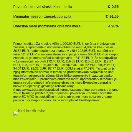
Povprečni dnevni stroški Kesh Limita
€
0,65
Minimalni mesečni znesek poplačila
€
91,65
Obrestna mera (nominalna obrestna mera)
4.90
%
Primer kredita : Za kredit v višini 1.000,00 EUR, ki se črpa v enkratnem
znesku, s spremenljivo nominalno obrestno mero 4,9% na leto v višini
26,54 EUR, nadomestilom za storitve v višini 222,98 EUR, naročnino v
višini 12,00 EUR in nadomestilom za črpanje v višini 50,00 EUR, je skupni
znesek, ki ga mora plačati kreditojemalec 1.311,52 EUR, če se odplačuje
v 12 mesečnih obrokih 172,48 EUR, 119,05 EUR, 115,61 EUR, 112,17
EUR, 108,73 EUR, 105,30 EUR, 104,96 EUR, 101,52 EUR, 98,08 EUR,
94,64 EUR, 91,21 EUR, 87,77 EUR. EOM znaša 77,59%. Ta izračun je
zgolj informativne narave in temelji na predpostavkah, veljavnih na dan
tega informativnega izračuna, ki se lahko spremenijo in zato za banko
niso zavezujoče. Spremenljiva obrestna mera, uporabljena v izračunu, je
enaka vsoti vrednosti referenčne obrestne mere Evropske centralne
banke za operacije glavnega refinanciranja
(https://www.bsi.si/en/statistics/interest-rates/ecb-interest-rates), trenutno
2% in fiksnega pribitka 2,9%. V primeru povečanja vrednosti obrestne
mere EC MRO in posledično kreditne obrestne mere se lahko znatno
poveča tudi skupni znesek, ki ga mora plačati kreditojemalec.