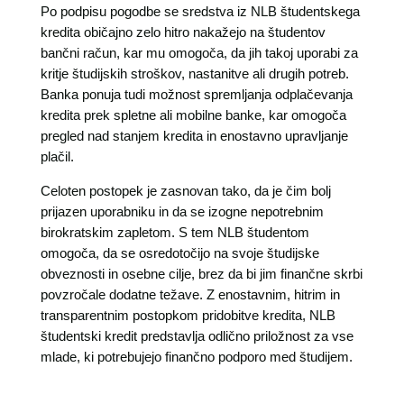
Po podpisu pogodbe se sredstva iz NLB študentskega
kredita običajno zelo hitro nakažejo na študentov
bančni račun, kar mu omogoča, da jih takoj uporabi za
kritje študijskih stroškov, nastanitve ali drugih potreb.
Banka ponuja tudi možnost spremljanja odplačevanja
kredita prek spletne ali mobilne banke, kar omogoča
pregled nad stanjem kredita in enostavno upravljanje
plačil.
Celoten postopek je zasnovan tako, da je čim bolj
prijazen uporabniku in da se izogne nepotrebnim
birokratskim zapletom. S tem NLB študentom
omogoča, da se osredotočijo na svoje študijske
obveznosti in osebne cilje, brez da bi jim finančne skrbi
povzročale dodatne težave. Z enostavnim, hitrim in
transparentnim postopkom pridobitve kredita, NLB
študentski kredit predstavlja odlično priložnost za vse
mlade, ki potrebujejo finančno podporo med študijem.