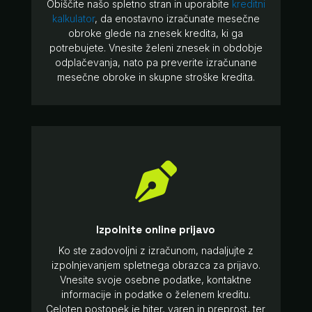
Obiščite našo spletno stran in uporabite
kreditni
kalkulator
, da enostavno izračunate mesečne
obroke glede na znesek kredita, ki ga
potrebujete. Vnesite želeni znesek in obdobje
odplačevanja, nato pa preverite izračunane
mesečne obroke in skupne stroške kredita.

Izpolnite online prijavo
Ko ste zadovoljni z izračunom, nadaljujte z
izpolnjevanjem spletnega obrazca za prijavo.
Vnesite svoje osebne podatke, kontaktne
informacije in podatke o želenem kreditu.
Celoten postopek je hiter, varen in preprost, ter