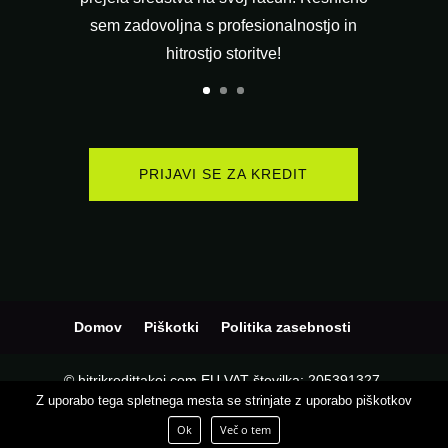
sem zadovoljna s profesionalnostjo in
hitrostjo storitve!
PRIJAVI SE ZA KREDIT
Domov
Piškotki
Politika zasebnosti
© hitrikredittakoj.com EU VAT številka: 205391327,
Z uporabo tega spletnega mesta se strinjate z uporabo piškotkov
Podjetje:
KD CAPITAL LTD
, Naslov: UL.L. KARAVELOV
2, Poštni naslov: 4000, Mesto: Plovdiv, Država: Bolgarija
Ok
Več o tem