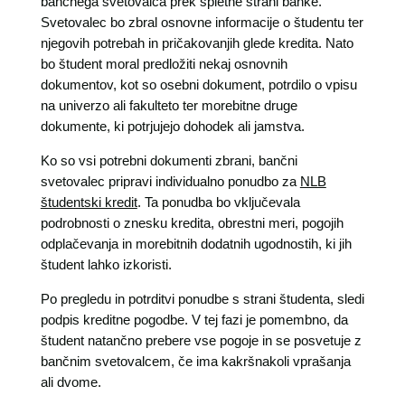
bančnega svetovalca prek spletne strani banke.
Svetovalec bo zbral osnovne informacije o študentu ter
njegovih potrebah in pričakovanjih glede kredita. Nato
bo študent moral predložiti nekaj osnovnih
dokumentov, kot so osebni dokument, potrdilo o vpisu
na univerzo ali fakulteto ter morebitne druge
dokumente, ki potrjujejo dohodek ali jamstva.
Ko so vsi potrebni dokumenti zbrani, bančni
svetovalec pripravi individualno ponudbo za
NLB
študentski kredit
. Ta ponudba bo vključevala
podrobnosti o znesku kredita, obrestni meri, pogojih
odplačevanja in morebitnih dodatnih ugodnostih, ki jih
študent lahko izkoristi.
Po pregledu in potrditvi ponudbe s strani študenta, sledi
podpis kreditne pogodbe. V tej fazi je pomembno, da
študent natančno prebere vse pogoje in se posvetuje z
bančnim svetovalcem, če ima kakršnakoli vprašanja
ali dvome.