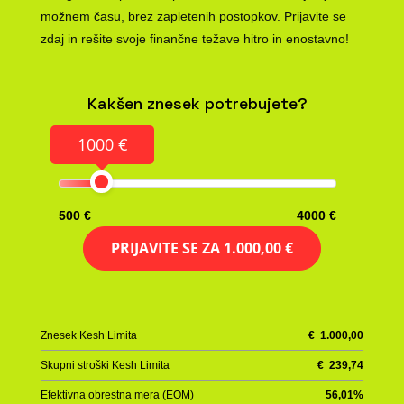
možnem času, brez zapletenih postopkov. Prijavite se
zdaj in rešite svoje finančne težave hitro in enostavno!
Kakšen znesek potrebujete?
1000 €
500 €
4000 €
PRIJAVITE SE ZA
1.000,00 €
Znesek Kesh Limita
€
1.000,00
Skupni stroški Kesh Limita
€
239,74
Efektivna obrestna mera (EOM)
56,01
%