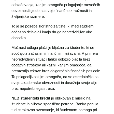
odplačevanja, kar jim omogoča prilagajanje mesečnih
obveznosti glede na svoje finančne zmožnosti in
življenjske razmere.
To je še posebej koristno za tiste, ki med študijem
občasno delajo ali imajo druge nepredvidljive vire
dohodka.
Možnost odloga plačil je ključna za študente, ki se
soočajo z začasnimi finančnimi težavami. V primeru
nepredvidenih situacij lahko odložijo plačila brez
dodatnih stroškov ali kazni, kar jim omogoča, da
premostijo težave brez dolgoročnih finančnih posledic.
Ta prilagodljivost jim omogoča, da se osredotočijo na
svoje akademske obveznosti in dosežejo svoje cilje
brez nepotrebnega stresa.
NLB študentski kredit
je oblikovan z mislijo na
študente in njihove specifične potrebe. Banka ponuja
tudi strokovno svetovanje, ki študentom pomaga pri