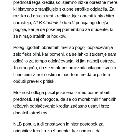
prednosti tega kredita so izjemno nizke obrestne mere,
ki bistveno zmanjšujejo skupne stroške odplačila. Za
razliko od drugih vrst kreditov, kjer obresti lahko hitro
narastejo,
NLB študentski kredit
ponuja ugodnejše
pogoje, kar je še posebej pomembno za študente, ki
še nimajo stalnih prihodkov.
Poleg ugodnih obrestnih mer so pogoji odplačevanja
zelo fleksibilni, kar pomeni, da se lahko študentje sami
odločijo za tempo odplačevanja, ki jim najbolj ustreza.
To omogoča, da se vsak posameznik prilagodi svojim
finančnim zmožnostim in načrtom, ne da bi pri tem
občutil prevelik pritisk.
Možnost odloga plačil je še ena izmed pomembnih
prednosti, saj omogoča, da se ob morebitnih finančnih
težavah odplačevanje kredita začasno ustavi brez
dodatnih stroškov.
NLB ponuja tudi enostaven in hiter postopek za
pridobitev kredita za študente, kar pomeni, da