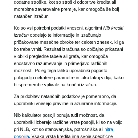
dodatne stroške, kot so stroški odobritve kredita ali
morebitne zavarovalne premije, kar omogoča še bolj
natančen izračun.
Ko so vsi potrebni podatki vneseni, algoritmi
Nlb krediti
izračun
obdelajo te informacije in izračunajo
pričakovane mesečne obroke ter celoten znesek, ki ga
bo treba vrniti. Rezultati izračuna so običajno prikazani
v obliki pregledne tabele ali grafa, kar omogoča
enostavno razumevanje in primerjavo različnih
možnosti. Poleg tega lahko uporabniki pogosto
prilagodijo nekatere parametre in tako takoj vidijo, kako
bi spremembe vplivale na končni izračun.
Za pridobitev natančnih podatkov je pomembno, da
uporabniki vnesejo pravilne in ažurirane informacije.
Nlb kalkulator posojil ponuja tudi možnost, da
uporabniki izberejo različne vrste posojil, ki so na voljo
pri NLB, kot so stanovanjska, potrošniška ali
hitra
posojila
. Vsaka vrsta kredita ima svoje specifične