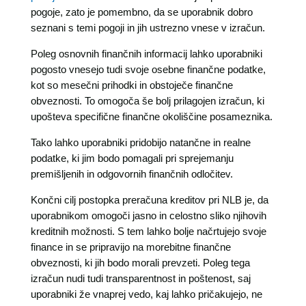
pogoje, zato je pomembno, da se uporabnik dobro
seznani s temi pogoji in jih ustrezno vnese v izračun.
Poleg osnovnih finančnih informacij lahko uporabniki
pogosto vnesejo tudi svoje osebne finančne podatke,
kot so mesečni prihodki in obstoječe finančne
obveznosti. To omogoča še bolj prilagojen izračun, ki
upošteva specifične finančne okoliščine posameznika.
Tako lahko uporabniki pridobijo natančne in realne
podatke, ki jim bodo pomagali pri sprejemanju
premišljenih in odgovornih finančnih odločitev.
Končni cilj postopka preračuna kreditov pri NLB je, da
uporabnikom omogoči jasno in celostno sliko njihovih
kreditnih možnosti. S tem lahko bolje načrtujejo svoje
finance in se pripravijo na morebitne finančne
obveznosti, ki jih bodo morali prevzeti. Poleg tega
izračun nudi tudi transparentnost in poštenost, saj
uporabniki že vnaprej vedo, kaj lahko pričakujejo, ne