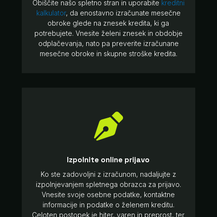
Obiščite našo spletno stran in uporabite
kreditni
kalkulator
, da enostavno izračunate mesečne
obroke glede na znesek kredita, ki ga
potrebujete. Vnesite želeni znesek in obdobje
odplačevanja, nato pa preverite izračunane
mesečne obroke in skupne stroške kredita.

Izpolnite online prijavo
Ko ste zadovoljni z izračunom, nadaljujte z
izpolnjevanjem spletnega obrazca za prijavo.
Vnesite svoje osebne podatke, kontaktne
informacije in podatke o želenem kreditu.
Celoten postopek je hiter, varen in preprost, ter