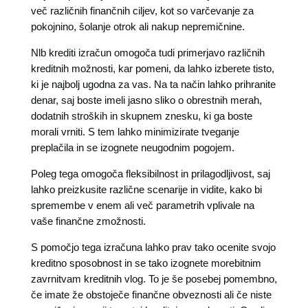
več različnih finančnih ciljev, kot so varčevanje za
pokojnino, šolanje otrok ali nakup nepremičnine.
Nlb krediti izračun omogoča tudi primerjavo različnih
kreditnih možnosti, kar pomeni, da lahko izberete tisto,
ki je najbolj ugodna za vas. Na ta način lahko prihranite
denar, saj boste imeli jasno sliko o obrestnih merah,
dodatnih stroških in skupnem znesku, ki ga boste
morali vrniti. S tem lahko minimizirate tveganje
preplačila in se izognete neugodnim pogojem.
Poleg tega omogoča fleksibilnost in prilagodljivost, saj
lahko preizkusite različne scenarije in vidite, kako bi
spremembe v enem ali več parametrih vplivale na
vaše finančne zmožnosti.
S pomočjo tega izračuna lahko prav tako ocenite svojo
kreditno sposobnost in se tako izognete morebitnim
zavrnitvam kreditnih vlog. To je še posebej pomembno,
če imate že obstoječe finančne obveznosti ali če niste