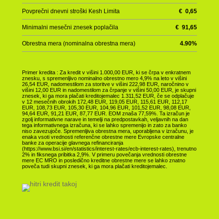
Povprečni dnevni stroški Kesh Limita
€
0,65
Minimalni mesečni znesek poplačila
€
91,65
Obrestna mera (nominalna obrestna mera)
4.90
%
Primer kredita : Za kredit v višini 1.000,00 EUR, ki se črpa v enkratnem
znesku, s spremenljivo nominalno obrestno mero 4,9% na leto v višini
26,54 EUR, nadomestilom za storitve v višini 222,98 EUR, naročnino v
višini 12,00 EUR in nadomestilom za črpanje v višini 50,00 EUR, je skupni
znesek, ki ga mora plačati kreditojemalec 1.311,52 EUR, če se odplačuje
v 12 mesečnih obrokih 172,48 EUR, 119,05 EUR, 115,61 EUR, 112,17
EUR, 108,73 EUR, 105,30 EUR, 104,96 EUR, 101,52 EUR, 98,08 EUR,
94,64 EUR, 91,21 EUR, 87,77 EUR. EOM znaša 77,59%. Ta izračun je
zgolj informativne narave in temelji na predpostavkah, veljavnih na dan
tega informativnega izračuna, ki se lahko spremenijo in zato za banko
niso zavezujoče. Spremenljiva obrestna mera, uporabljena v izračunu, je
enaka vsoti vrednosti referenčne obrestne mere Evropske centralne
banke za operacije glavnega refinanciranja
(https://www.bsi.si/en/statistics/interest-rates/ecb-interest-rates), trenutno
2% in fiksnega pribitka 2,9%. V primeru povečanja vrednosti obrestne
mere EC MRO in posledično kreditne obrestne mere se lahko znatno
poveča tudi skupni znesek, ki ga mora plačati kreditojemalec.