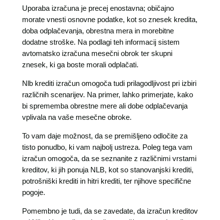
Uporaba izračuna je precej enostavna; običajno
morate vnesti osnovne podatke, kot so znesek kredita,
doba odplačevanja, obrestna mera in morebitne
dodatne stroške. Na podlagi teh informacij sistem
avtomatsko izračuna mesečni obrok ter skupni
znesek, ki ga boste morali odplačati.
Nlb krediti izračun omogoča tudi prilagodljivost pri izbiri
različnih scenarijev. Na primer, lahko primerjate, kako
bi sprememba obrestne mere ali dobe odplačevanja
vplivala na vaše mesečne obroke.
To vam daje možnost, da se premišljeno odločite za
tisto ponudbo, ki vam najbolj ustreza. Poleg tega vam
izračun omogoča, da se seznanite z različnimi vrstami
kreditov, ki jih ponuja NLB, kot so stanovanjski krediti,
potrošniški krediti in hitri krediti, ter njihove specifične
pogoje.
Pomembno je tudi, da se zavedate, da izračun kreditov