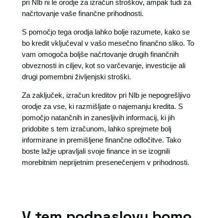
pri Nlb ni le orodje za izračun stroškov, ampak tudi za
načrtovanje vaše finančne prihodnosti.
S pomočjo tega orodja lahko bolje razumete, kako se
bo kredit vključeval v vašo mesečno finančno sliko. To
vam omogoča boljše načrtovanje drugih finančnih
obveznosti in ciljev, kot so varčevanje, investicije ali
drugi pomembni življenjski stroški.
Za zaključek, izračun kreditov pri Nlb je nepogrešljivo
orodje za vse, ki razmišljate o najemanju kredita. S
pomočjo natančnih in zanesljivih informacij, ki jih
pridobite s tem izračunom, lahko sprejmete bolj
informirane in premišljene finančne odločitve. Tako
boste lažje upravljali svoje finance in se izognili
morebitnim neprijetnim presenečenjem v prihodnosti.
V tem podnaslovu bomo