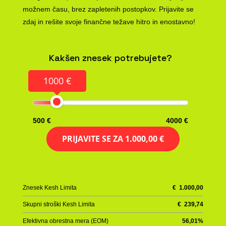
možnem času, brez zapletenih postopkov. Prijavite se
zdaj in rešite svoje finančne težave hitro in enostavno!
Kakšen znesek potrebujete?
1000 €
500 €
4000 €
PRIJAVITE SE ZA
1.000,00 €
Znesek Kesh Limita
€
1.000,00
Skupni stroški Kesh Limita
€
239,74
Efektivna obrestna mera (EOM)
56,01
%