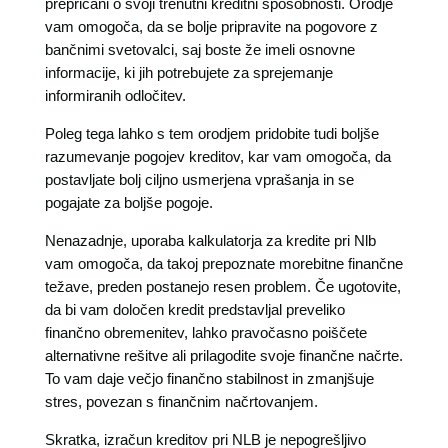
prepričani o svoji trenutni kreditni sposobnosti. Orodje
vam omogoča, da se bolje pripravite na pogovore z
bančnimi svetovalci, saj boste že imeli osnovne
informacije, ki jih potrebujete za sprejemanje
informiranih odločitev.
Poleg tega lahko s tem orodjem pridobite tudi boljše
razumevanje pogojev kreditov, kar vam omogoča, da
postavljate bolj ciljno usmerjena vprašanja in se
pogajate za boljše pogoje.
Nenazadnje, uporaba kalkulatorja za kredite pri Nlb
vam omogoča, da takoj prepoznate morebitne finančne
težave, preden postanejo resen problem. Če ugotovite,
da bi vam določen kredit predstavljal preveliko
finančno obremenitev, lahko pravočasno poiščete
alternativne rešitve ali prilagodite svoje finančne načrte.
To vam daje večjo finančno stabilnost in zmanjšuje
stres, povezan s finančnim načrtovanjem.
Skratka, izračun kreditov pri NLB je nepogrešljivo