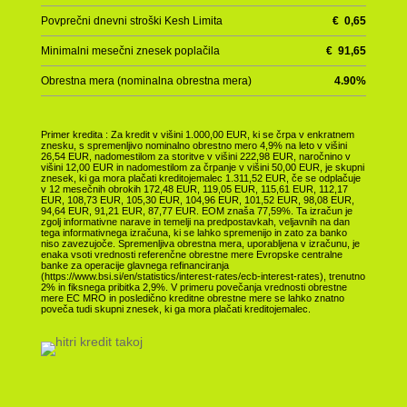
Povprečni dnevni stroški Kesh Limita
€
0,65
Minimalni mesečni znesek poplačila
€
91,65
Obrestna mera (nominalna obrestna mera)
4.90
%
Primer kredita : Za kredit v višini 1.000,00 EUR, ki se črpa v enkratnem
znesku, s spremenljivo nominalno obrestno mero 4,9% na leto v višini
26,54 EUR, nadomestilom za storitve v višini 222,98 EUR, naročnino v
višini 12,00 EUR in nadomestilom za črpanje v višini 50,00 EUR, je skupni
znesek, ki ga mora plačati kreditojemalec 1.311,52 EUR, če se odplačuje
v 12 mesečnih obrokih 172,48 EUR, 119,05 EUR, 115,61 EUR, 112,17
EUR, 108,73 EUR, 105,30 EUR, 104,96 EUR, 101,52 EUR, 98,08 EUR,
94,64 EUR, 91,21 EUR, 87,77 EUR. EOM znaša 77,59%. Ta izračun je
zgolj informativne narave in temelji na predpostavkah, veljavnih na dan
tega informativnega izračuna, ki se lahko spremenijo in zato za banko
niso zavezujoče. Spremenljiva obrestna mera, uporabljena v izračunu, je
enaka vsoti vrednosti referenčne obrestne mere Evropske centralne
banke za operacije glavnega refinanciranja
(https://www.bsi.si/en/statistics/interest-rates/ecb-interest-rates), trenutno
2% in fiksnega pribitka 2,9%. V primeru povečanja vrednosti obrestne
mere EC MRO in posledično kreditne obrestne mere se lahko znatno
poveča tudi skupni znesek, ki ga mora plačati kreditojemalec.