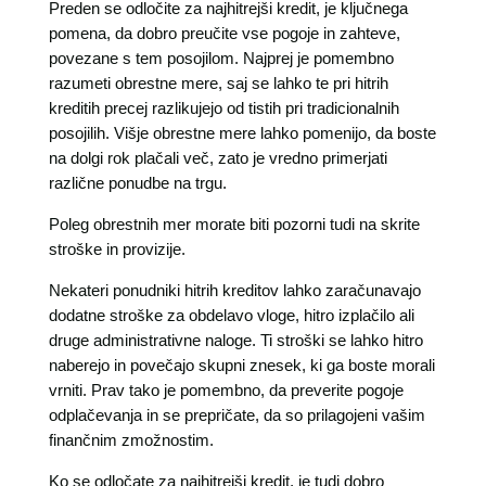
Preden se odločite za najhitrejši kredit, je ključnega
pomena, da dobro preučite vse pogoje in zahteve,
povezane s tem posojilom. Najprej je pomembno
razumeti obrestne mere, saj se lahko te pri hitrih
kreditih precej razlikujejo od tistih pri tradicionalnih
posojilih. Višje obrestne mere lahko pomenijo, da boste
na dolgi rok plačali več, zato je vredno primerjati
različne ponudbe na trgu.
Poleg obrestnih mer morate biti pozorni tudi na skrite
stroške in provizije.
Nekateri ponudniki hitrih kreditov lahko zaračunavajo
dodatne stroške za obdelavo vloge, hitro izplačilo ali
druge administrativne naloge. Ti stroški se lahko hitro
naberejo in povečajo skupni znesek, ki ga boste morali
vrniti. Prav tako je pomembno, da preverite pogoje
odplačevanja in se prepričate, da so prilagojeni vašim
finančnim zmožnostim.
Ko se odločate za
najhitrejši kredit
, je tudi dobro