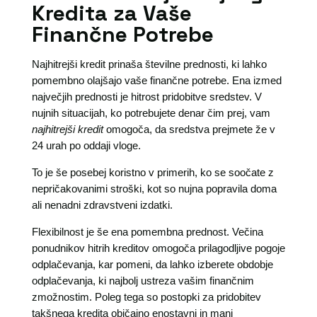
Kredita za Vaše
Finančne Potrebe
Najhitrejši kredit prinaša številne prednosti, ki lahko
pomembno olajšajo vaše finančne potrebe. Ena izmed
največjih prednosti je hitrost pridobitve sredstev. V
nujnih situacijah, ko potrebujete denar čim prej, vam
najhitrejši kredit
omogoča, da sredstva prejmete že v
24 urah po oddaji vloge.
To je še posebej koristno v primerih, ko se soočate z
nepričakovanimi stroški, kot so nujna popravila doma
ali nenadni zdravstveni izdatki.
Flexibilnost je še ena pomembna prednost. Večina
ponudnikov hitrih kreditov omogoča prilagodljive pogoje
odplačevanja, kar pomeni, da lahko izberete obdobje
odplačevanja, ki najbolj ustreza vašim finančnim
zmožnostim. Poleg tega so postopki za pridobitev
takšnega kredita običajno enostavni in manj