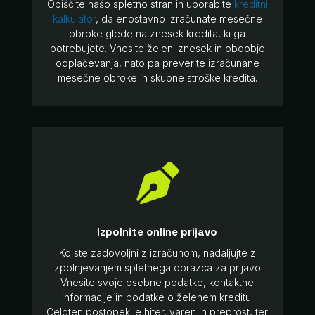
Obiščite našo spletno stran in uporabite
kreditni
kalkulator
, da enostavno izračunate mesečne
obroke glede na znesek kredita, ki ga
potrebujete. Vnesite želeni znesek in obdobje
odplačevanja, nato pa preverite izračunane
mesečne obroke in skupne stroške kredita.

Izpolnite online prijavo
Ko ste zadovoljni z izračunom, nadaljujte z
izpolnjevanjem spletnega obrazca za prijavo.
Vnesite svoje osebne podatke, kontaktne
informacije in podatke o želenem kreditu.
Celoten postopek je hiter, varen in preprost, ter