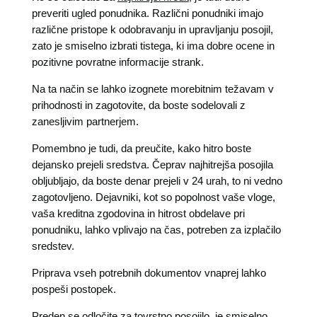
preveriti ugled ponudnika. Različni ponudniki imajo
različne pristope k odobravanju in upravljanju posojil,
zato je smiselno izbrati tistega, ki ima dobre ocene in
pozitivne povratne informacije strank.
Na ta način se lahko izognete morebitnim težavam v
prihodnosti in zagotovite, da boste sodelovali z
zanesljivim partnerjem.
Pomembno je tudi, da preučite, kako hitro boste
dejansko prejeli sredstva. Čeprav najhitrejša posojila
obljubljajo, da boste denar prejeli v 24 urah, to ni vedno
zagotovljeno. Dejavniki, kot so popolnost vaše vloge,
vaša kreditna zgodovina in hitrost obdelave pri
ponudniku, lahko vplivajo na čas, potreben za izplačilo
sredstev.
Priprava vseh potrebnih dokumentov vnaprej lahko
pospeši postopek.
Preden se odločite za tovrstno posojilo, je smiselno