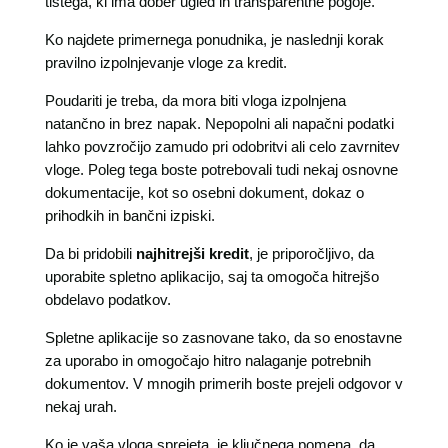
tistega, ki ima dober ugled in transparentne pogoje.
Ko najdete primernega ponudnika, je naslednji korak
pravilno izpolnjevanje vloge za kredit.
Poudariti je treba, da mora biti vloga izpolnjena
natančno in brez napak. Nepopolni ali napačni podatki
lahko povzročijo zamudo pri odobritvi ali celo zavrnitev
vloge. Poleg tega boste potrebovali tudi nekaj osnovne
dokumentacije, kot so osebni dokument, dokaz o
prihodkih in bančni izpiski.
Da bi pridobili
najhitrejši kredit
, je priporočljivo, da
uporabite spletno aplikacijo, saj ta omogoča hitrejšo
obdelavo podatkov.
Spletne aplikacije so zasnovane tako, da so enostavne
za uporabo in omogočajo hitro nalaganje potrebnih
dokumentov. V mnogih primerih boste prejeli odgovor v
nekaj urah.
Ko je vaša vloga sprejeta, je ključnega pomena, da