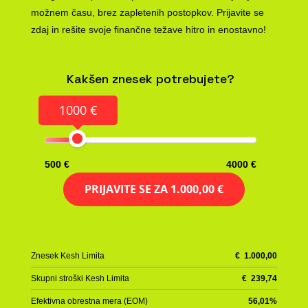
možnem času, brez zapletenih postopkov. Prijavite se
zdaj in rešite svoje finančne težave hitro in enostavno!
Kakšen znesek potrebujete?
1000 €
500 €
4000 €
PRIJAVITE SE ZA
1.000,00 €
Znesek Kesh Limita
€
1.000,00
Skupni stroški Kesh Limita
€
239,74
Efektivna obrestna mera (EOM)
56,01
%