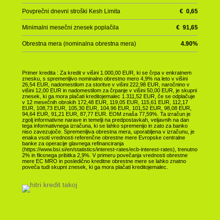
Povprečni dnevni stroški Kesh Limita
€
0,65
Minimalni mesečni znesek poplačila
€
91,65
Obrestna mera (nominalna obrestna mera)
4.90
%
Primer kredita : Za kredit v višini 1.000,00 EUR, ki se črpa v enkratnem
znesku, s spremenljivo nominalno obrestno mero 4,9% na leto v višini
26,54 EUR, nadomestilom za storitve v višini 222,98 EUR, naročnino v
višini 12,00 EUR in nadomestilom za črpanje v višini 50,00 EUR, je skupni
znesek, ki ga mora plačati kreditojemalec 1.311,52 EUR, če se odplačuje
v 12 mesečnih obrokih 172,48 EUR, 119,05 EUR, 115,61 EUR, 112,17
EUR, 108,73 EUR, 105,30 EUR, 104,96 EUR, 101,52 EUR, 98,08 EUR,
94,64 EUR, 91,21 EUR, 87,77 EUR. EOM znaša 77,59%. Ta izračun je
zgolj informativne narave in temelji na predpostavkah, veljavnih na dan
tega informativnega izračuna, ki se lahko spremenijo in zato za banko
niso zavezujoče. Spremenljiva obrestna mera, uporabljena v izračunu, je
enaka vsoti vrednosti referenčne obrestne mere Evropske centralne
banke za operacije glavnega refinanciranja
(https://www.bsi.si/en/statistics/interest-rates/ecb-interest-rates), trenutno
2% in fiksnega pribitka 2,9%. V primeru povečanja vrednosti obrestne
mere EC MRO in posledično kreditne obrestne mere se lahko znatno
poveča tudi skupni znesek, ki ga mora plačati kreditojemalec.