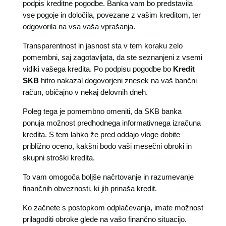
podpis kreditne pogodbe. Banka vam bo predstavila
vse pogoje in določila, povezane z vašim kreditom, ter
odgovorila na vsa vaša vprašanja.
Transparentnost in jasnost sta v tem koraku zelo
pomembni, saj zagotavljata, da ste seznanjeni z vsemi
vidiki vašega kredita. Po podpisu pogodbe bo
Kredit
SKB
hitro nakazal dogovorjeni znesek na vaš bančni
račun, običajno v nekaj delovnih dneh.
Poleg tega je pomembno omeniti, da SKB banka
ponuja možnost predhodnega informativnega izračuna
kredita. S tem lahko že pred oddajo vloge dobite
približno oceno, kakšni bodo vaši mesečni obroki in
skupni stroški kredita.
To vam omogoča boljše načrtovanje in razumevanje
finančnih obveznosti, ki jih prinaša kredit.
Ko začnete s postopkom odplačevanja, imate možnost
prilagoditi obroke glede na vašo finančno situacijo.