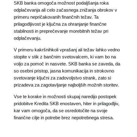
SKB banka omogoča možnost podaljšanja roka
odplačevanja ali celo začasnega znižanja obrokov v
primeru nepričakovanih finančnih težav. Ta
prilagodljivost je ključna za ohranjanje finančne
stabilnosti in preprečevanje morebitnih težav pri
odplačevanju.
V primeru kakršnihkoli vprašanj ali težav lahko vedno
stopite v stik z bančnim svetovalcem, ki vam bo na
voljo za pomoč in nasvete. SKB banka se zaveda, da
so osebni pristop, jasna komunikacija in strokovno
svetovanje ključni za zadovoljstvo strank, zato si
prizadeva za zagotavljanje najboljših možnih storitev.
Vse te korake in možnosti skupaj naredijo postopek
pridobitve Kredita SKB enostaven, hiter in prilagodljiv,
kar vam omogoča, da se osredotočite na svoje
finančne cilje in potrebe brez nepotrebnega stresa.