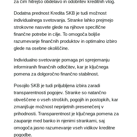
za čim hitrejšo obdelavo in odobritev kreditnih vlog.
Dodatna prednost Kredita SKB je tudi možnost
individualnega svetovanja. Stranke lahko prejmejo
strokovne nasvete glede na njihove specifične
finančne potrebe in cilje. To omogoča boljše
razumevanje finančnih produktov in optimalno izbiro
glede na osebne okoliščine.
Individualno svetovanje pomaga pri sprejemanju
informiranih finančnih odločitev, kar je ključnega
pomena za dolgoročno finančno stabilnost.
Posojilo SKB je tudi priljubljena izbira zaradi
transparentnosti pogojev. Stranke so natančno
obveščene o vseh stroških, pogojih in postopkih, kar
zmanjšuje možnost neprijetnih presenečenj v
prihodnosti. Transparentnost je ključnega pomena za
zaupanje med banko in njenimi strankami, saj
omogoča jasno razumevanje vseh vidikov kreditne
pogodbe.