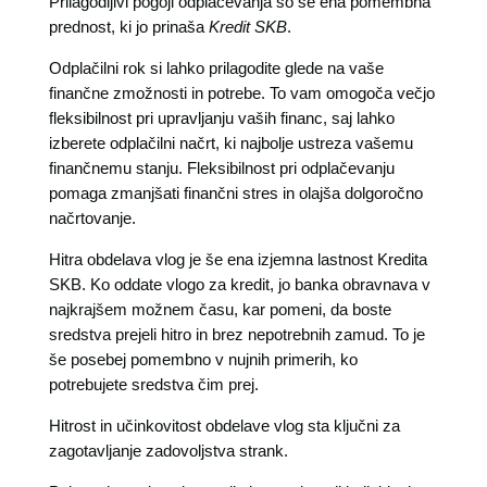
Prilagodljivi pogoji odplačevanja so še ena pomembna
prednost, ki jo prinaša
Kredit SKB
.
Odplačilni rok si lahko prilagodite glede na vaše
finančne zmožnosti in potrebe. To vam omogoča večjo
fleksibilnost pri upravljanju vaših financ, saj lahko
izberete odplačilni načrt, ki najbolje ustreza vašemu
finančnemu stanju. Fleksibilnost pri odplačevanju
pomaga zmanjšati finančni stres in olajša dolgoročno
načrtovanje.
Hitra obdelava vlog je še ena izjemna lastnost Kredita
SKB. Ko oddate vlogo za kredit, jo banka obravnava v
najkrajšem možnem času, kar pomeni, da boste
sredstva prejeli hitro in brez nepotrebnih zamud. To je
še posebej pomembno v nujnih primerih, ko
potrebujete sredstva čim prej.
Hitrost in učinkovitost obdelave vlog sta ključni za
zagotavljanje zadovoljstva strank.