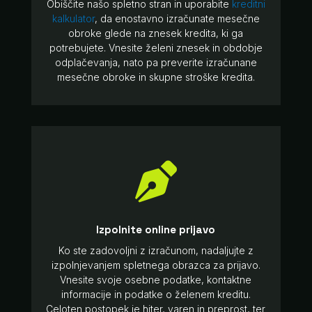
Obiščite našo spletno stran in uporabite
kreditni
kalkulator
, da enostavno izračunate mesečne
obroke glede na znesek kredita, ki ga
potrebujete. Vnesite želeni znesek in obdobje
odplačevanja, nato pa preverite izračunane
mesečne obroke in skupne stroške kredita.

Izpolnite online prijavo
Ko ste zadovoljni z izračunom, nadaljujte z
izpolnjevanjem spletnega obrazca za prijavo.
Vnesite svoje osebne podatke, kontaktne
informacije in podatke o želenem kreditu.
Celoten postopek je hiter, varen in preprost, ter