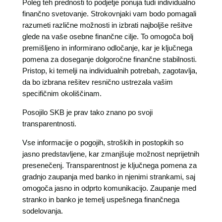
Poleg teh prednosti to podjetje ponuja tudi individualno
finančno svetovanje. Strokovnjaki vam bodo pomagali
razumeti različne možnosti in izbrati najboljše rešitve
glede na vaše osebne finančne cilje. To omogoča bolj
premišljeno in informirano odločanje, kar je ključnega
pomena za doseganje dolgoročne finančne stabilnosti.
Pristop, ki temelji na individualnih potrebah, zagotavlja,
da bo izbrana rešitev resnično ustrezala vašim
specifičnim okoliščinam.
Posojilo SKB je prav tako znano po svoji
transparentnosti.
Vse informacije o pogojih, stroških in postopkih so
jasno predstavljene, kar zmanjšuje možnost neprijetnih
presenečenj. Transparentnost je ključnega pomena za
gradnjo zaupanja med banko in njenimi strankami, saj
omogoča jasno in odprto komunikacijo. Zaupanje med
stranko in banko je temelj uspešnega finančnega
sodelovanja.