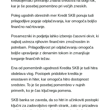
kreditojemalci prihranijo znatna sredstva na dolgi rok,
kar je še posebej pomembno pri večjih zneskih.
Poleg ugodnih obrestnih mer Kredit SKB ponuja tudi
prilagodljive pogoje odplačevanja, kar omogoča boljšo
finančno načrtovanje.
Posamezniki in podjetja lahko izberejo časovni okvir, ki
najbolj ustreza njihovim finančnim zmožnostim in
potrebam. Prilagodljivost pri odplačevanju omogoča
boljše upravljanje z denarnim tokom in zmanjšuje
tveganje finančnih težav.
Ena od pomembnih ugodnosti Kredita SKB je tudi hitra
obdelava vlog. Postopek pridobitve kredita je
enostaven in hiter, kar omogoča hitro dostopnost
sredstev. To je še posebej pomembno v nujnih
primerih, ko je čas ključnega pomena.
SKB banka se zaveda, da so hitri in učinkoviti postopki
ključni za zadovoljstvo njenih strank, zato si prizadeva