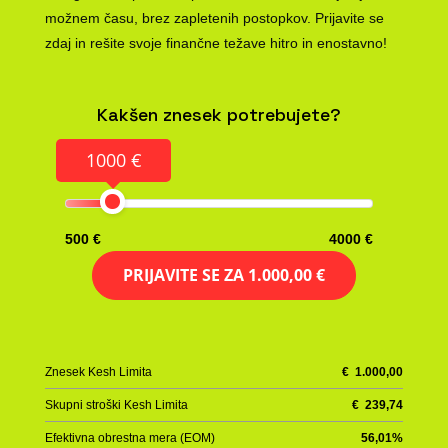
možnem času, brez zapletenih postopkov. Prijavite se
zdaj in rešite svoje finančne težave hitro in enostavno!
Kakšen znesek potrebujete?
1000 €
500 €
4000 €
PRIJAVITE SE ZA
1.000,00 €
Znesek Kesh Limita
€
1.000,00
Skupni stroški Kesh Limita
€
239,74
Efektivna obrestna mera (EOM)
56,01
%