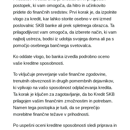
postopek, ki vam omogoča, da hitro in učinkovito
pridete do finančnih sredstev. Prvi korak je, da izpolnite
vlogo za kredit, kar lahko storite osebno v eni izmed
poslovalnic SKB banke ali prek spletnega obrazca. Ta
prilagodljivost vam omogoča, da izberete način, ki vam
najbolj ustreza, bodisi iz udobja svojega doma ali pa s
pomočjo osebnega bančnega svetovalca.
Ko oddate vlogo, bo banka izvedla podrobno oceno
vaše kreditne sposobnosti.
To vključuje preverjanje vaše finančne zgodovine,
trenutnih obveznosti in drugih pomembnih dejavnikov,
ki vplivajo na vašo sposobnost odplačevanja kredita.
Ta korak je ključen za zagotavljanje, da bo Kredit SKB
prilagojen vašim finančnim zmožnostim in potrebam.
Namen tega postopka je tudi, da se preprečijo
morebitne finančne težave v prihodnosti.
Po uspešni oceni kreditne sposobnosti sledi priprava in