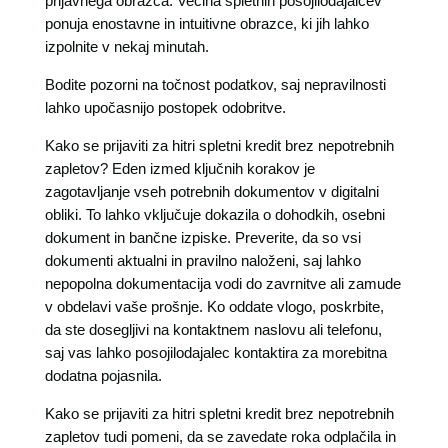
prijavnega obrazca. Večina spletnih posojilodajalcev
ponuja enostavne in intuitivne obrazce, ki jih lahko
izpolnite v nekaj minutah.
Bodite pozorni na točnost podatkov, saj nepravilnosti
lahko upočasnijo postopek odobritve.
Kako se prijaviti za hitri spletni kredit brez nepotrebnih
zapletov? Eden izmed ključnih korakov je
zagotavljanje vseh potrebnih dokumentov v digitalni
obliki. To lahko vključuje dokazila o dohodkih, osebni
dokument in bančne izpiske. Preverite, da so vsi
dokumenti aktualni in pravilno naloženi, saj lahko
nepopolna dokumentacija vodi do zavrnitve ali zamude
v obdelavi vaše prošnje. Ko oddate vlogo, poskrbite,
da ste dosegljivi na kontaktnem naslovu ali telefonu,
saj vas lahko posojilodajalec kontaktira za morebitna
dodatna pojasnila.
Kako se prijaviti za hitri spletni kredit brez nepotrebnih
zapletov tudi pomeni, da se zavedate roka odplačila in