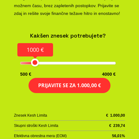
možnem času, brez zapletenih postopkov. Prijavite se
zdaj in rešite svoje finančne težave hitro in enostavno!
Kakšen znesek potrebujete?
1000 €
500 €
4000 €
PRIJAVITE SE ZA
1.000,00 €
Znesek Kesh Limita
€
1.000,00
Skupni stroški Kesh Limita
€
239,74
Efektivna obrestna mera (EOM)
56,01
%