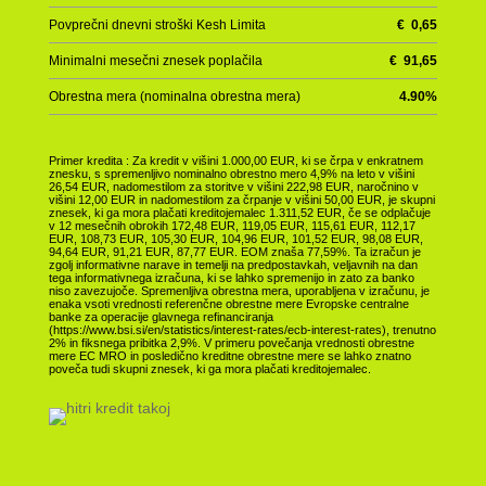
Povprečni dnevni stroški Kesh Limita
€
0,65
Minimalni mesečni znesek poplačila
€
91,65
Obrestna mera (nominalna obrestna mera)
4.90
%
Primer kredita : Za kredit v višini 1.000,00 EUR, ki se črpa v enkratnem
znesku, s spremenljivo nominalno obrestno mero 4,9% na leto v višini
26,54 EUR, nadomestilom za storitve v višini 222,98 EUR, naročnino v
višini 12,00 EUR in nadomestilom za črpanje v višini 50,00 EUR, je skupni
znesek, ki ga mora plačati kreditojemalec 1.311,52 EUR, če se odplačuje
v 12 mesečnih obrokih 172,48 EUR, 119,05 EUR, 115,61 EUR, 112,17
EUR, 108,73 EUR, 105,30 EUR, 104,96 EUR, 101,52 EUR, 98,08 EUR,
94,64 EUR, 91,21 EUR, 87,77 EUR. EOM znaša 77,59%. Ta izračun je
zgolj informativne narave in temelji na predpostavkah, veljavnih na dan
tega informativnega izračuna, ki se lahko spremenijo in zato za banko
niso zavezujoče. Spremenljiva obrestna mera, uporabljena v izračunu, je
enaka vsoti vrednosti referenčne obrestne mere Evropske centralne
banke za operacije glavnega refinanciranja
(https://www.bsi.si/en/statistics/interest-rates/ecb-interest-rates), trenutno
2% in fiksnega pribitka 2,9%. V primeru povečanja vrednosti obrestne
mere EC MRO in posledično kreditne obrestne mere se lahko znatno
poveča tudi skupni znesek, ki ga mora plačati kreditojemalec.