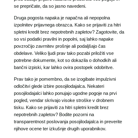
se prepričate, da so jasno navedeni.
Druga pogosta napaka je napačna ali nepopolna
izpolnitev prijavnega obrazca. Kako se prijaviti za hitri
spletni kredit brez nepotrebnih zapletov? Zagotovite, da
so vsi podatki pravilni in popolni, saj lahko napake
povzročijo zavrnitev prošnje ali podaljšajo čas
obdelave. Veliko ljudi prav tako pozabi priložiti vse
potrebne dokumente, kot so dokazila o dohodkih ali
bančni izpiski, kar lahko ovira postopek odobritve.
Prav tako je pomembno, da se izogibate impulzivni
odločitvi glede izbire posojilodajalca. Nekateri
posojilodajalci lahko ponujajo ugodne pogoje na prvi
pogled, vendar skrivajo visoke stroške v drobnem
tisku. Kako se prijaviti za hitri spletni kredit brez
nepotrebnih zapletov? Bodite pozorni na
transparentnost poslovanja posojilodajalca in preverite
njihove ocene ter izkušnje drugih uporabnikov.