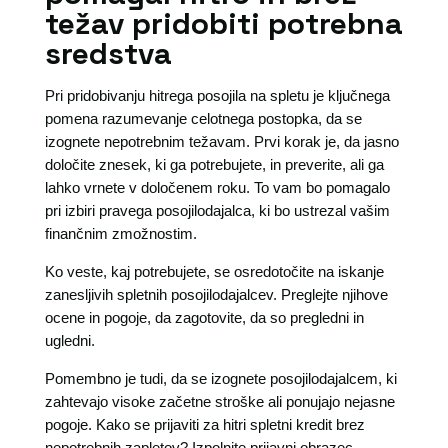
težav pridobiti potrebna
sredstva
Pri pridobivanju hitrega posojila na spletu je ključnega
pomena razumevanje celotnega postopka, da se
izognete nepotrebnim težavam. Prvi korak je, da jasno
določite znesek, ki ga potrebujete, in preverite, ali ga
lahko vrnete v določenem roku. To vam bo pomagalo
pri izbiri pravega posojilodajalca, ki bo ustrezal vašim
finančnim zmožnostim.
Ko veste, kaj potrebujete, se osredotočite na iskanje
zanesljivih spletnih posojilodajalcev. Preglejte njihove
ocene in pogoje, da zagotovite, da so pregledni in
ugledni.
Pomembno je tudi, da se izognete posojilodajalcem, ki
zahtevajo visoke začetne stroške ali ponujajo nejasne
pogoje. Kako se prijaviti za hitri spletni kredit brez
nepotrebnih zapletov? Izpolnite prijavni obrazec