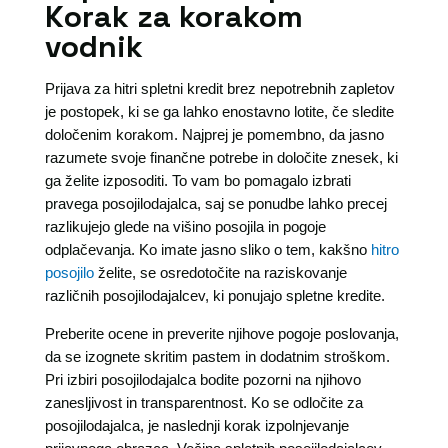
Korak za korakom
vodnik
Prijava za hitri spletni kredit brez nepotrebnih zapletov
je postopek, ki se ga lahko enostavno lotite, če sledite
določenim korakom. Najprej je pomembno, da jasno
razumete svoje finančne potrebe in določite znesek, ki
ga želite izposoditi. To vam bo pomagalo izbrati
pravega posojilodajalca, saj se ponudbe lahko precej
razlikujejo glede na višino posojila in pogoje
odplačevanja. Ko imate jasno sliko o tem, kakšno
hitro
posojilo
želite, se osredotočite na raziskovanje
različnih posojilodajalcev, ki ponujajo spletne kredite.
Preberite ocene in preverite njihove pogoje poslovanja,
da se izognete skritim pastem in dodatnim stroškom.
Pri izbiri posojilodajalca bodite pozorni na njihovo
zanesljivost in transparentnost. Ko se odločite za
posojilodajalca, je naslednji korak izpolnjevanje