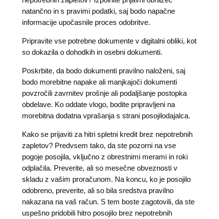
natančno in s pravimi podatki, saj bodo napačne
informacije upočasnile proces odobritve.
Pripravite vse potrebne dokumente v digitalni obliki, kot
so dokazila o dohodkih in osebni dokumenti.
Poskrbite, da bodo dokumenti pravilno naloženi, saj
bodo morebitne napake ali manjkajoči dokumenti
povzročili zavrnitev prošnje ali podaljšanje postopka
obdelave. Ko oddate vlogo, bodite pripravljeni na
morebitna dodatna vprašanja s strani posojilodajalca.
Kako se prijaviti za hitri spletni kredit brez nepotrebnih
zapletov? Predvsem tako, da ste pozorni na vse
pogoje posojila, vključno z obrestnimi merami in roki
odplačila. Preverite, ali so mesečne obveznosti v
skladu z vašim proračunom. Na koncu, ko je posojilo
odobreno, preverite, ali so bila sredstva pravilno
nakazana na vaš račun. S tem boste zagotovili, da ste
uspešno pridobili hitro posojilo brez nepotrebnih