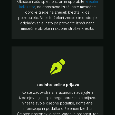
Obiščite našo spletno stran in uporabite
kreditni
kalkulator
, da enostavno izračunate mesečne
obroke glede na znesek kredita, ki ga
potrebujete. Vnesite želeni znesek in obdobje
odplačevanja, nato pa preverite izračunane
mesečne obroke in skupne stroške kredita.

Izpolnite online prijavo
Ko ste zadovoljni z izračunom, nadaljujte z
izpolnjevanjem spletnega obrazca za prijavo.
Vnesite svoje osebne podatke, kontaktne
informacije in podatke o želenem kreditu.
Celoten postopek je hiter, varen in preprost, ter