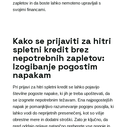
zapletov in da boste lahko nemoteno upravljali s
svojimi financami.
Kako se prijaviti za hitri
spletni kredit brez
nepotrebnih zapletov:
Izogibanje pogostim
napakam
Pri prijavi za hitri spletni kredit se lahko pojavijo
številne pogoste napake, ki jih je treba upoštevati, da
se izognete nepotrebnim težavam. Ena najpogostejših
napak je pomanjkljivo razumevanje pogojev posojila, ki
lahko vodi do neprijetnih presenečenj, kot so višje
obrestne mere in dodatni stroški. Zato je ključno, da
pred oddajo prijave natančno preberete vse pogoje in