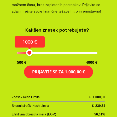
možnem času, brez zapletenih postopkov. Prijavite se
zdaj in rešite svoje finančne težave hitro in enostavno!
Kakšen znesek potrebujete?
1000 €
500 €
4000 €
PRIJAVITE SE ZA
1.000,00 €
Znesek Kesh Limita
€
1.000,00
Skupni stroški Kesh Limita
€
239,74
Efektivna obrestna mera (EOM)
56,01
%