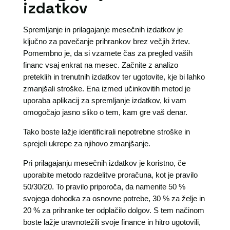
izdatkov
Spremljanje in prilagajanje mesečnih izdatkov je
ključno za povečanje prihrankov brez večjih žrtev.
Pomembno je, da si vzamete čas za pregled vaših
financ vsaj enkrat na mesec. Začnite z analizo
preteklih in trenutnih izdatkov ter ugotovite, kje bi lahko
zmanjšali stroške. Ena izmed učinkovitih metod je
uporaba aplikacij za spremljanje izdatkov, ki vam
omogočajo jasno sliko o tem, kam gre vaš denar.
Tako boste lažje identificirali nepotrebne stroške in
sprejeli ukrepe za njihovo zmanjšanje.
Pri prilagajanju mesečnih izdatkov je koristno, če
uporabite metodo razdelitve proračuna, kot je pravilo
50/30/20. To pravilo priporoča, da namenite 50 %
svojega dohodka za osnovne potrebe, 30 % za želje in
20 % za prihranke ter odplačilo dolgov. S tem načinom
boste lažje uravnotežili svoje finance in hitro ugotovili,