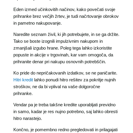
Eden izmed učinkovitih načinov, kako povečati svoje
prihranke brez večjih žrtev, je tudi načrtovanje obrokov
in pametno nakupovanje.
Naredite seznam živil, ki jih potrebujete, in se ga držite.
Tako se boste izognili impulzivnim nakupom in
zmanjšali izgubo hrane. Poleg tega lahko izkoristite
popuste in akcije v trgovinah, kar vam omogoča, da
prihranite denar pri nakupu osnovnih potrebščin.
Ko pride do nepričakovanih izdatkov, se ne paničarite.
Hitri kredit
lahko ponudi hitro rešitev za pokritje nujnih
stroškov, ne da bi vplival na vaše dolgoročne
prihranke.
Vendar pa je treba takšne kredite uporabljati previdno
in samo, kadar je res nujno potrebno, saj lahko obresti
hitro narastejo.
Končno, je pomembno redno pregledovati in prilagajati