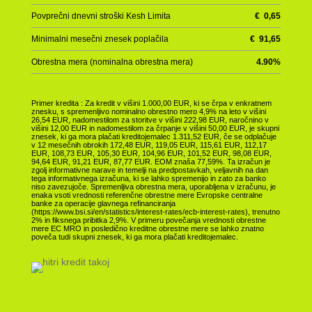
Povprečni dnevni stroški Kesh Limita
€
0,65
Minimalni mesečni znesek poplačila
€
91,65
Obrestna mera (nominalna obrestna mera)
4.90
%
Primer kredita : Za kredit v višini 1.000,00 EUR, ki se črpa v enkratnem
znesku, s spremenljivo nominalno obrestno mero 4,9% na leto v višini
26,54 EUR, nadomestilom za storitve v višini 222,98 EUR, naročnino v
višini 12,00 EUR in nadomestilom za črpanje v višini 50,00 EUR, je skupni
znesek, ki ga mora plačati kreditojemalec 1.311,52 EUR, če se odplačuje
v 12 mesečnih obrokih 172,48 EUR, 119,05 EUR, 115,61 EUR, 112,17
EUR, 108,73 EUR, 105,30 EUR, 104,96 EUR, 101,52 EUR, 98,08 EUR,
94,64 EUR, 91,21 EUR, 87,77 EUR. EOM znaša 77,59%. Ta izračun je
zgolj informativne narave in temelji na predpostavkah, veljavnih na dan
tega informativnega izračuna, ki se lahko spremenijo in zato za banko
niso zavezujoče. Spremenljiva obrestna mera, uporabljena v izračunu, je
enaka vsoti vrednosti referenčne obrestne mere Evropske centralne
banke za operacije glavnega refinanciranja
(https://www.bsi.si/en/statistics/interest-rates/ecb-interest-rates), trenutno
2% in fiksnega pribitka 2,9%. V primeru povečanja vrednosti obrestne
mere EC MRO in posledično kreditne obrestne mere se lahko znatno
poveča tudi skupni znesek, ki ga mora plačati kreditojemalec.