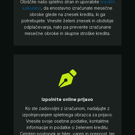
Obiščite našo spletno stran in uporabite
kreditni
kalkulator
, da enostavno izračunate mesečne
obroke glede na znesek kredita, ki ga
potrebujete. Vnesite želeni znesek in obdobje
odplačevanja, nato pa preverite izračunane
mesečne obroke in skupne stroške kredita.

Izpolnite online prijavo
Ko ste zadovoljni z izračunom, nadaljujte z
izpolnjevanjem spletnega obrazca za prijavo.
Vnesite svoje osebne podatke, kontaktne
informacije in podatke o želenem kreditu.
Celoten postopek je hiter, varen in preprost, ter