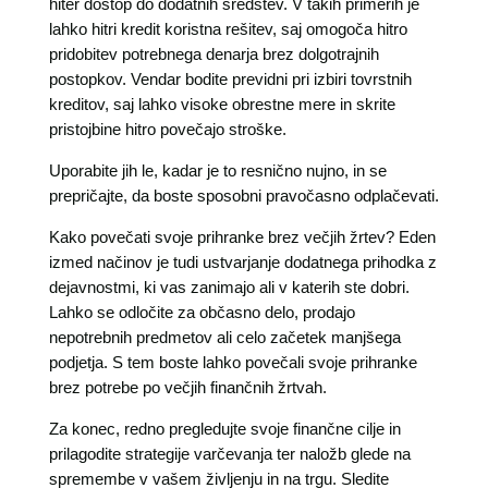
hiter dostop do dodatnih sredstev. V takih primerih je
lahko hitri kredit koristna rešitev, saj omogoča hitro
pridobitev potrebnega denarja brez dolgotrajnih
postopkov. Vendar bodite previdni pri izbiri tovrstnih
kreditov, saj lahko visoke obrestne mere in skrite
pristojbine hitro povečajo stroške.
Uporabite jih le, kadar je to resnično nujno, in se
prepričajte, da boste sposobni pravočasno odplačevati.
Kako povečati svoje prihranke brez večjih žrtev? Eden
izmed načinov je tudi ustvarjanje dodatnega prihodka z
dejavnostmi, ki vas zanimajo ali v katerih ste dobri.
Lahko se odločite za občasno delo, prodajo
nepotrebnih predmetov ali celo začetek manjšega
podjetja. S tem boste lahko povečali svoje prihranke
brez potrebe po večjih finančnih žrtvah.
Za konec, redno pregledujte svoje finančne cilje in
prilagodite strategije varčevanja ter naložb glede na
spremembe v vašem življenju in na trgu. Sledite