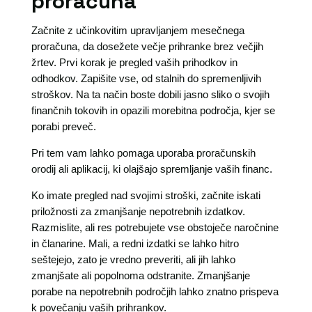
proračuna
Začnite z učinkovitim upravljanjem mesečnega
proračuna, da dosežete večje prihranke brez večjih
žrtev. Prvi korak je pregled vaših prihodkov in
odhodkov. Zapišite vse, od stalnih do spremenljivih
stroškov. Na ta način boste dobili jasno sliko o svojih
finančnih tokovih in opazili morebitna področja, kjer se
porabi preveč.
Pri tem vam lahko pomaga uporaba proračunskih
orodij ali aplikacij, ki olajšajo spremljanje vaših financ.
Ko imate pregled nad svojimi stroški, začnite iskati
priložnosti za zmanjšanje nepotrebnih izdatkov.
Razmislite, ali res potrebujete vse obstoječe naročnine
in članarine. Mali, a redni izdatki se lahko hitro
seštejejo, zato je vredno preveriti, ali jih lahko
zmanjšate ali popolnoma odstranite. Zmanjšanje
porabe na nepotrebnih področjih lahko znatno prispeva
k povečanju vaših prihrankov.