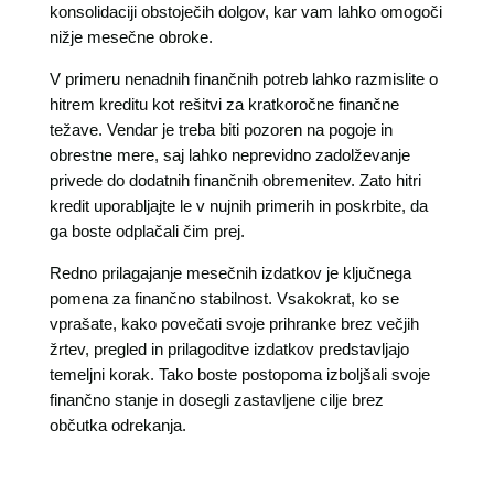
konsolidaciji obstoječih dolgov, kar vam lahko omogoči
nižje mesečne obroke.
V primeru nenadnih finančnih potreb lahko razmislite o
hitrem kreditu kot rešitvi za kratkoročne finančne
težave. Vendar je treba biti pozoren na pogoje in
obrestne mere, saj lahko neprevidno zadolževanje
privede do dodatnih finančnih obremenitev. Zato hitri
kredit uporabljajte le v nujnih primerih in poskrbite, da
ga boste odplačali čim prej.
Redno prilagajanje mesečnih izdatkov je ključnega
pomena za finančno stabilnost. Vsakokrat, ko se
vprašate, kako povečati svoje prihranke brez večjih
žrtev, pregled in prilagoditve izdatkov predstavljajo
temeljni korak. Tako boste postopoma izboljšali svoje
finančno stanje in dosegli zastavljene cilje brez
občutka odrekanja.