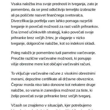
Vsaka naložba ima svoje prednosti in tveganja, zato je
pomembno, da se pred odločitvijo temeljito izobrazite
ali pa poiščete nasvet finančnega svetovalca.
Diverzifikacija portfelja vam lahko pomaga razpršiti
tveganje in povečati možnosti za rast vaših prihrankov.
Ena izmed učinkovitih strategij, kako povečati svoje
prihranke brez večjih žrtev, je vlaganje v nizko
tveganje, dolgoročne naložbe, kot so indeksni skladi.
Poleg naložb je pomembno tudi pametno varčevanje.
Preučite različne varčevalne možnosti, ki ponujajo
višje obrestne mere kot običajni varčevalni računi.
To vključuje varčevalne račune z visokimi obrestnimi
merami, depozitne certifikate ali državne obveznice.
Čeprav morda niso tako donosne kot nekatere druge
naložbe, so varna in zanesljiva možnost za tiste, ki
želijo povečati svoje prihranke brez večjih tveganj.
Včasih se znajdemo v situacijah, kjer potrebujemo