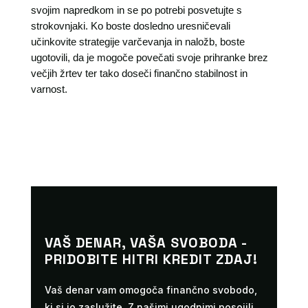
svojim napredkom in se po potrebi posvetujte s
strokovnjaki. Ko boste dosledno uresničevali
učinkovite strategije varčevanja in naložb, boste
ugotovili, da je mogoče povečati svoje prihranke brez
večjih žrtev ter tako doseči finančno stabilnost in
varnost.
VAŠ DENAR, VAŠA SVOBODA -
PRIDOBITE HITRI KREDIT ZDAJ!
Vaš denar vam omogoča finančno svobodo,
ki si jo zaslužite. Z našimi ugodnimi posojili