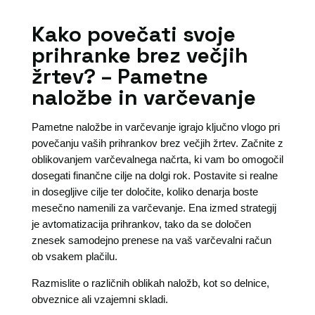
Kako povečati svoje
prihranke brez večjih
žrtev? – Pametne
naložbe in varčevanje
Pametne naložbe in varčevanje igrajo ključno vlogo pri
povečanju vaših prihrankov brez večjih žrtev. Začnite z
oblikovanjem varčevalnega načrta, ki vam bo omogočil
dosegati finančne cilje na dolgi rok. Postavite si realne
in dosegljive cilje ter določite, koliko denarja boste
mesečno namenili za varčevanje. Ena izmed strategij
je avtomatizacija prihrankov, tako da se določen
znesek samodejno prenese na vaš varčevalni račun
ob vsakem plačilu.
Razmislite o različnih oblikah naložb, kot so delnice,
obveznice ali vzajemni skladi.