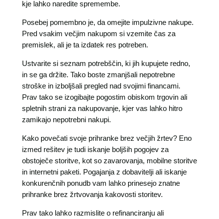
kje lahko naredite spremembe.
Posebej pomembno je, da omejite impulzivne nakupe.
Pred vsakim večjim nakupom si vzemite čas za
premislek, ali je ta izdatek res potreben.
Ustvarite si seznam potrebščin, ki jih kupujete redno,
in se ga držite. Tako boste zmanjšali nepotrebne
stroške in izboljšali pregled nad svojimi financami.
Prav tako se izogibajte pogostim obiskom trgovin ali
spletnih strani za nakupovanje, kjer vas lahko hitro
zamikajo nepotrebni nakupi.
Kako povečati svoje prihranke brez večjih žrtev? Eno
izmed rešitev je tudi iskanje boljših pogojev za
obstoječe storitve, kot so zavarovanja, mobilne storitve
in internetni paketi. Pogajanja z dobavitelji ali iskanje
konkurenčnih ponudb vam lahko prinesejo znatne
prihranke brez žrtvovanja kakovosti storitev.
Prav tako lahko razmislite o refinanciranju ali