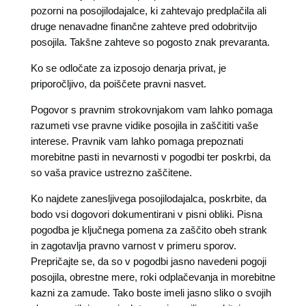
pozorni na posojilodajalce, ki zahtevajo predplačila ali
druge nenavadne finančne zahteve pred odobritvijo
posojila. Takšne zahteve so pogosto znak prevaranta.
Ko se odločate za izposojo denarja privat, je
priporočljivo, da poiščete pravni nasvet.
Pogovor s pravnim strokovnjakom vam lahko pomaga
razumeti vse pravne vidike posojila in zaščititi vaše
interese. Pravnik vam lahko pomaga prepoznati
morebitne pasti in nevarnosti v pogodbi ter poskrbi, da
so vaša pravice ustrezno zaščitene.
Ko najdete zanesljivega posojilodajalca, poskrbite, da
bodo vsi dogovori dokumentirani v pisni obliki. Pisna
pogodba je ključnega pomena za zaščito obeh strank
in zagotavlja pravno varnost v primeru sporov.
Prepričajte se, da so v pogodbi jasno navedeni pogoji
posojila, obrestne mere, roki odplačevanja in morebitne
kazni za zamude. Tako boste imeli jasno sliko o svojih