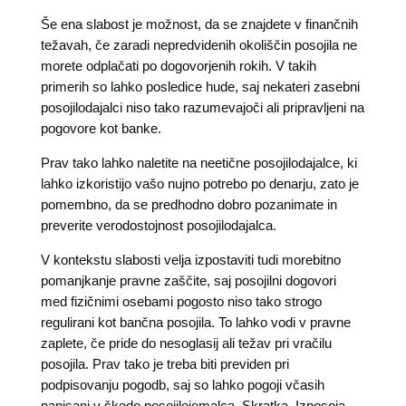
Še ena slabost je možnost, da se znajdete v finančnih
težavah, če zaradi nepredvidenih okoliščin posojila ne
morete odplačati po dogovorjenih rokih. V takih
primerih so lahko posledice hude, saj nekateri zasebni
posojilodajalci niso tako razumevajoči ali pripravljeni na
pogovore kot banke.
Prav tako lahko naletite na neetične posojilodajalce, ki
lahko izkoristijo vašo nujno potrebo po denarju, zato je
pomembno, da se predhodno dobro pozanimate in
preverite verodostojnost posojilodajalca.
V kontekstu slabosti velja izpostaviti tudi morebitno
pomanjkanje pravne zaščite, saj posojilni dogovori
med fizičnimi osebami pogosto niso tako strogo
regulirani kot bančna posojila. To lahko vodi v pravne
zaplete, če pride do nesoglasij ali težav pri vračilu
posojila. Prav tako je treba biti previden pri
podpisovanju pogodb, saj so lahko pogoji včasih
napisani v škodo posojilojemalca. Skratka, Izposoja