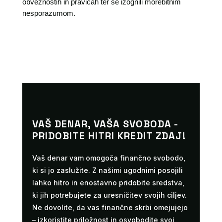
obveznostih in pravicah ter se izognili morebitnim
nesporazumom.
VAŠ DENAR, VAŠA SVOBODA -
PRIDOBITE HITRI KREDIT ZDAJ!
Vaš denar vam omogoča finančno svobodo,
ki si jo zaslužite. Z našimi ugodnimi posojili
lahko hitro in enostavno pridobite sredstva,
ki jih potrebujete za uresničitev svojih ciljev.
Ne dovolite, da vas finančne skrbi omejujejo
– izkoristite priložnost in osvobodite svoj