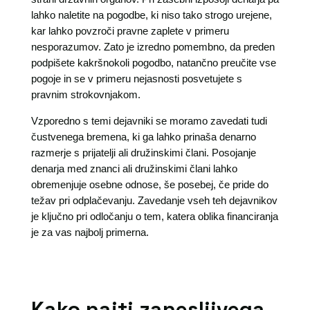
lahko naletite na pogodbe, ki niso tako strogo urejene,
kar lahko povzroči pravne zaplete v primeru
nesporazumov. Zato je izredno pomembno, da preden
podpišete kakršnokoli pogodbo, natančno preučite vse
pogoje in se v primeru nejasnosti posvetujete s
pravnim strokovnjakom.
Vzporedno s temi dejavniki se moramo zavedati tudi
čustvenega bremena, ki ga lahko prinaša denarno
razmerje s prijatelji ali družinskimi člani. Posojanje
denarja med znanci ali družinskimi člani lahko
obremenjuje osebne odnose, še posebej, če pride do
težav pri odplačevanju. Zavedanje vseh teh dejavnikov
je ključno pri odločanju o tem, katera oblika financiranja
je za vas najbolj primerna.
Kako najti zanesljivega