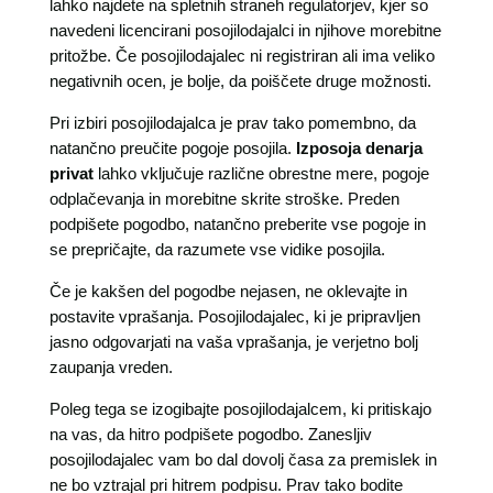
lahko najdete na spletnih straneh regulatorjev, kjer so
navedeni licencirani posojilodajalci in njihove morebitne
pritožbe. Če posojilodajalec ni registriran ali ima veliko
negativnih ocen, je bolje, da poiščete druge možnosti.
Pri izbiri posojilodajalca je prav tako pomembno, da
natančno preučite pogoje posojila.
Izposoja denarja
privat
lahko vključuje različne obrestne mere, pogoje
odplačevanja in morebitne skrite stroške. Preden
podpišete pogodbo, natančno preberite vse pogoje in
se prepričajte, da razumete vse vidike posojila.
Če je kakšen del pogodbe nejasen, ne oklevajte in
postavite vprašanja. Posojilodajalec, ki je pripravljen
jasno odgovarjati na vaša vprašanja, je verjetno bolj
zaupanja vreden.
Poleg tega se izogibajte posojilodajalcem, ki pritiskajo
na vas, da hitro podpišete pogodbo. Zanesljiv
posojilodajalec vam bo dal dovolj časa za premislek in
ne bo vztrajal pri hitrem podpisu. Prav tako bodite