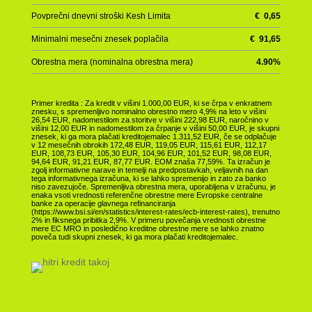
Povprečni dnevni stroški Kesh Limita
€
0,65
Minimalni mesečni znesek poplačila
€
91,65
Obrestna mera (nominalna obrestna mera)
4.90
%
Primer kredita : Za kredit v višini 1.000,00 EUR, ki se črpa v enkratnem
znesku, s spremenljivo nominalno obrestno mero 4,9% na leto v višini
26,54 EUR, nadomestilom za storitve v višini 222,98 EUR, naročnino v
višini 12,00 EUR in nadomestilom za črpanje v višini 50,00 EUR, je skupni
znesek, ki ga mora plačati kreditojemalec 1.311,52 EUR, če se odplačuje
v 12 mesečnih obrokih 172,48 EUR, 119,05 EUR, 115,61 EUR, 112,17
EUR, 108,73 EUR, 105,30 EUR, 104,96 EUR, 101,52 EUR, 98,08 EUR,
94,64 EUR, 91,21 EUR, 87,77 EUR. EOM znaša 77,59%. Ta izračun je
zgolj informativne narave in temelji na predpostavkah, veljavnih na dan
tega informativnega izračuna, ki se lahko spremenijo in zato za banko
niso zavezujoče. Spremenljiva obrestna mera, uporabljena v izračunu, je
enaka vsoti vrednosti referenčne obrestne mere Evropske centralne
banke za operacije glavnega refinanciranja
(https://www.bsi.si/en/statistics/interest-rates/ecb-interest-rates), trenutno
2% in fiksnega pribitka 2,9%. V primeru povečanja vrednosti obrestne
mere EC MRO in posledično kreditne obrestne mere se lahko znatno
poveča tudi skupni znesek, ki ga mora plačati kreditojemalec.