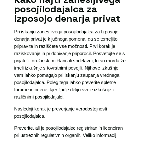
posojilodajalca za
Izposojo denarja privat
Pri iskanju zanesljivega posojilodajalca za Izposojo
denarja privat je ključnega pomena, da se temeljito
pripravite in raziščete vse možnosti. Prvi korak je
raziskovanje in pridobivanje priporočil. Posvetujte se s
prijatelji, družinskimi člani ali sodelavci, ki so morda že
imeli izkušnje s tovrstnimi posojili. Njihove izkušnje
vam lahko pomagajo pri iskanju zaupanja vrednega
posojilodajalca. Poleg tega lahko preverite spletne
forume in ocene, kjer ljudje delijo svoje izkušnje z
različnimi posojilodajalci.
Naslednji korak je preverjanje verodostojnosti
posojilodajalca.
Preverite, ali je posojilodajalec registriran in licenciran
pri ustreznih regulativnih organih. Veliko informacij