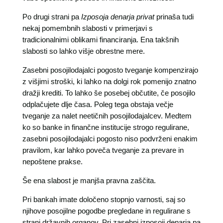
Po drugi strani pa
Izposoja denarja privat
prinaša tudi
nekaj pomembnih slabosti v primerjavi s
tradicionalnimi oblikami financiranja. Ena takšnih
slabosti so lahko višje obrestne mere.
Zasebni posojilodajalci pogosto tveganje kompenzirajo
z višjimi stroški, ki lahko na dolgi rok pomenijo znatno
dražji krediti. To lahko še posebej občutite, če posojilo
odplačujete dlje časa. Poleg tega obstaja večje
tveganje za nalet neetičnih posojilodajalcev. Medtem
ko so banke in finančne institucije strogo regulirane,
zasebni posojilodajalci pogosto niso podvrženi enakim
pravilom, kar lahko poveča tveganje za prevare in
nepoštene prakse.
Še ena slabost je manjša pravna zaščita.
Pri bankah imate določeno stopnjo varnosti, saj so
njihove posojilne pogodbe pregledane in regulirane s
strani državnih organov. Pri zasebni izposoji denarja pa