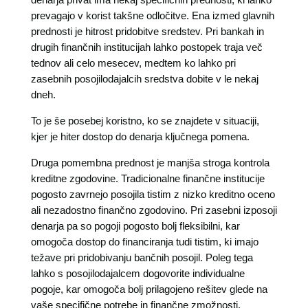
prevagajo v korist takšne odločitve. Ena izmed glavnih
prednosti je hitrost pridobitve sredstev. Pri bankah in
drugih finančnih institucijah lahko postopek traja več
tednov ali celo mesecev, medtem ko lahko pri
zasebnih posojilodajalcih sredstva dobite v le nekaj
dneh.
To je še posebej koristno, ko se znajdete v situaciji,
kjer je hiter dostop do denarja ključnega pomena.
Druga pomembna prednost je manjša stroga kontrola
kreditne zgodovine. Tradicionalne finančne institucije
pogosto zavrnejo posojila tistim z nizko kreditno oceno
ali nezadostno finančno zgodovino. Pri zasebni izposoji
denarja pa so pogoji pogosto bolj fleksibilni, kar
omogoča dostop do financiranja tudi tistim, ki imajo
težave pri pridobivanju bančnih posojil. Poleg tega
lahko s posojilodajalcem dogovorite individualne
pogoje, kar omogoča bolj prilagojeno rešitev glede na
vaše specifične potrebe in finančne zmožnosti.