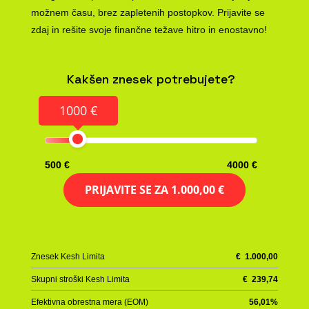
možnem času, brez zapletenih postopkov. Prijavite se
zdaj in rešite svoje finančne težave hitro in enostavno!
Kakšen znesek potrebujete?
1000 €
500 €
4000 €
PRIJAVITE SE ZA
1.000,00 €
Znesek Kesh Limita
€
1.000,00
Skupni stroški Kesh Limita
€
239,74
Efektivna obrestna mera (EOM)
56,01
%