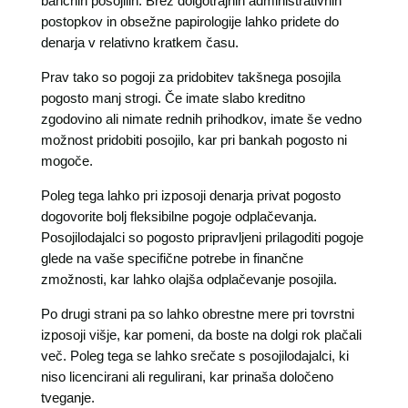
bančnih posojilih. Brez dolgotrajnih administrativnih
postopkov in obsežne papirologije lahko pridete do
denarja v relativno kratkem času.
Prav tako so pogoji za pridobitev takšnega posojila
pogosto manj strogi. Če imate slabo kreditno
zgodovino ali nimate rednih prihodkov, imate še vedno
možnost pridobiti posojilo, kar pri bankah pogosto ni
mogoče.
Poleg tega lahko pri izposoji denarja privat pogosto
dogovorite bolj fleksibilne pogoje odplačevanja.
Posojilodajalci so pogosto pripravljeni prilagoditi pogoje
glede na vaše specifične potrebe in finančne
zmožnosti, kar lahko olajša odplačevanje posojila.
Po drugi strani pa so lahko obrestne mere pri tovrstni
izposoji višje, kar pomeni, da boste na dolgi rok plačali
več. Poleg tega se lahko srečate s posojilodajalci, ki
niso licencirani ali regulirani, kar prinaša določeno
tveganje.