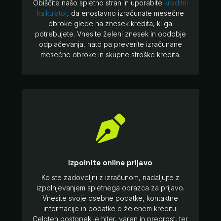
Obiščite našo spletno stran in uporabite
kreditni
kalkulator
, da enostavno izračunate mesečne
obroke glede na znesek kredita, ki ga
potrebujete. Vnesite želeni znesek in obdobje
odplačevanja, nato pa preverite izračunane
mesečne obroke in skupne stroške kredita.

Izpolnite online prijavo
Ko ste zadovoljni z izračunom, nadaljujte z
izpolnjevanjem spletnega obrazca za prijavo.
Vnesite svoje osebne podatke, kontaktne
informacije in podatke o želenem kreditu.
Celoten postopek je hiter, varen in preprost, ter