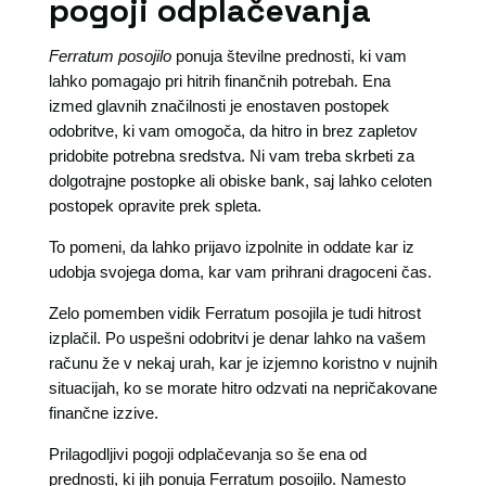
pogoji odplačevanja
Ferratum posojilo
ponuja številne prednosti, ki vam
lahko pomagajo pri hitrih finančnih potrebah. Ena
izmed glavnih značilnosti je enostaven postopek
odobritve, ki vam omogoča, da hitro in brez zapletov
pridobite potrebna sredstva. Ni vam treba skrbeti za
dolgotrajne postopke ali obiske bank, saj lahko celoten
postopek opravite prek spleta.
To pomeni, da lahko prijavo izpolnite in oddate kar iz
udobja svojega doma, kar vam prihrani dragoceni čas.
Zelo pomemben vidik Ferratum posojila je tudi hitrost
izplačil. Po uspešni odobritvi je denar lahko na vašem
računu že v nekaj urah, kar je izjemno koristno v nujnih
situacijah, ko se morate hitro odzvati na nepričakovane
finančne izzive.
Prilagodljivi pogoji odplačevanja so še ena od
prednosti, ki jih ponuja Ferratum posojilo. Namesto