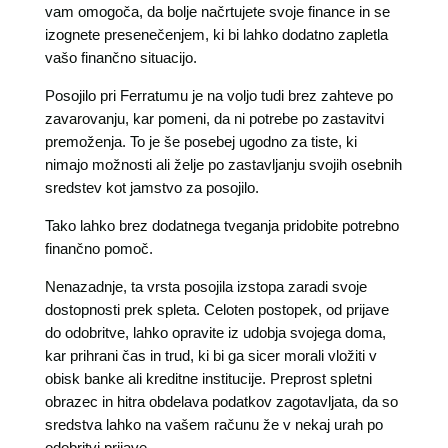
vam omogoča, da bolje načrtujete svoje finance in se
izognete presenečenjem, ki bi lahko dodatno zapletla
vašo finančno situacijo.
Posojilo pri Ferratumu je na voljo tudi brez zahteve po
zavarovanju, kar pomeni, da ni potrebe po zastavitvi
premoženja. To je še posebej ugodno za tiste, ki
nimajo možnosti ali želje po zastavljanju svojih osebnih
sredstev kot jamstvo za posojilo.
Tako lahko brez dodatnega tveganja pridobite potrebno
finančno pomoč.
Nenazadnje, ta vrsta posojila izstopa zaradi svoje
dostopnosti prek spleta. Celoten postopek, od prijave
do odobritve, lahko opravite iz udobja svojega doma,
kar prihrani čas in trud, ki bi ga sicer morali vložiti v
obisk banke ali kreditne institucije. Preprost spletni
obrazec in hitra obdelava podatkov zagotavljata, da so
sredstva lahko na vašem računu že v nekaj urah po
odobritvi prijave.