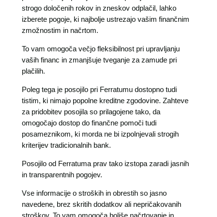
strogo določenih rokov in zneskov odplačil, lahko
izberete pogoje, ki najbolje ustrezajo vašim finančnim
zmožnostim in načrtom.
To vam omogoča večjo fleksibilnost pri upravljanju
vaših financ in zmanjšuje tveganje za zamude pri
plačilih.
Poleg tega je posojilo pri Ferratumu dostopno tudi
tistim, ki nimajo popolne kreditne zgodovine. Zahteve
za pridobitev posojila so prilagojene tako, da
omogočajo dostop do finančne pomoči tudi
posameznikom, ki morda ne bi izpolnjevali strogih
kriterijev tradicionalnih bank.
Posojilo od Ferratuma prav tako izstopa zaradi jasnih
in transparentnih pogojev.
Vse informacije o stroških in obrestih so jasno
navedene, brez skritih dodatkov ali nepričakovanih
stroškov. To vam omogoča boljše načrtovanje in