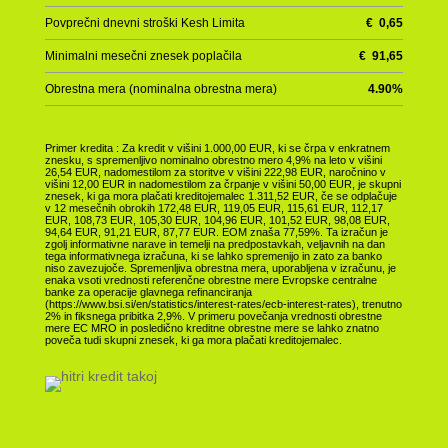
Povprečni dnevni stroški Kesh Limita
€
0,65
Minimalni mesečni znesek poplačila
€
91,65
Obrestna mera (nominalna obrestna mera)
4.90
%
Primer kredita : Za kredit v višini 1.000,00 EUR, ki se črpa v enkratnem
znesku, s spremenljivo nominalno obrestno mero 4,9% na leto v višini
26,54 EUR, nadomestilom za storitve v višini 222,98 EUR, naročnino v
višini 12,00 EUR in nadomestilom za črpanje v višini 50,00 EUR, je skupni
znesek, ki ga mora plačati kreditojemalec 1.311,52 EUR, če se odplačuje
v 12 mesečnih obrokih 172,48 EUR, 119,05 EUR, 115,61 EUR, 112,17
EUR, 108,73 EUR, 105,30 EUR, 104,96 EUR, 101,52 EUR, 98,08 EUR,
94,64 EUR, 91,21 EUR, 87,77 EUR. EOM znaša 77,59%. Ta izračun je
zgolj informativne narave in temelji na predpostavkah, veljavnih na dan
tega informativnega izračuna, ki se lahko spremenijo in zato za banko
niso zavezujoče. Spremenljiva obrestna mera, uporabljena v izračunu, je
enaka vsoti vrednosti referenčne obrestne mere Evropske centralne
banke za operacije glavnega refinanciranja
(https://www.bsi.si/en/statistics/interest-rates/ecb-interest-rates), trenutno
2% in fiksnega pribitka 2,9%. V primeru povečanja vrednosti obrestne
mere EC MRO in posledično kreditne obrestne mere se lahko znatno
poveča tudi skupni znesek, ki ga mora plačati kreditojemalec.