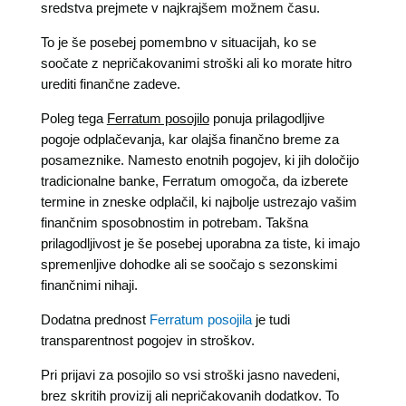
sredstva prejmete v najkrajšem možnem času.
To je še posebej pomembno v situacijah, ko se
soočate z nepričakovanimi stroški ali ko morate hitro
urediti finančne zadeve.
Poleg tega
Ferratum posojilo
ponuja prilagodljive
pogoje odplačevanja, kar olajša finančno breme za
posameznike. Namesto enotnih pogojev, ki jih določijo
tradicionalne banke, Ferratum omogoča, da izberete
termine in zneske odplačil, ki najbolje ustrezajo vašim
finančnim sposobnostim in potrebam. Takšna
prilagodljivost je še posebej uporabna za tiste, ki imajo
spremenljive dohodke ali se soočajo s sezonskimi
finančnimi nihaji.
Dodatna prednost
Ferratum posojila
je tudi
transparentnost pogojev in stroškov.
Pri prijavi za posojilo so vsi stroški jasno navedeni,
brez skritih provizij ali nepričakovanih dodatkov. To