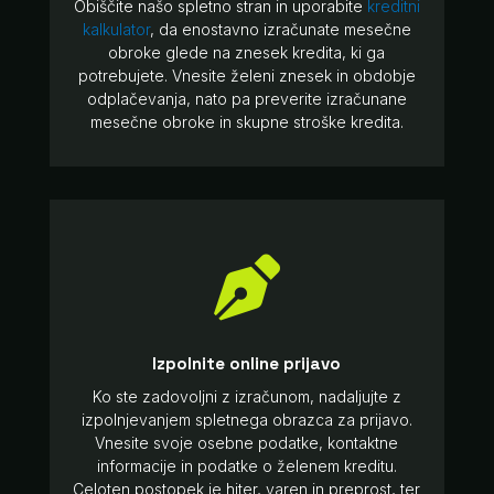
Obiščite našo spletno stran in uporabite
kreditni
kalkulator
, da enostavno izračunate mesečne
obroke glede na znesek kredita, ki ga
potrebujete. Vnesite želeni znesek in obdobje
odplačevanja, nato pa preverite izračunane
mesečne obroke in skupne stroške kredita.

Izpolnite online prijavo
Ko ste zadovoljni z izračunom, nadaljujte z
izpolnjevanjem spletnega obrazca za prijavo.
Vnesite svoje osebne podatke, kontaktne
informacije in podatke o želenem kreditu.
Celoten postopek je hiter, varen in preprost, ter