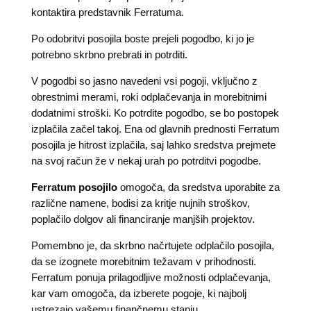
kontaktira predstavnik Ferratuma.
Po odobritvi posojila boste prejeli pogodbo, ki jo je
potrebno skrbno prebrati in potrditi.
V pogodbi so jasno navedeni vsi pogoji, vključno z
obrestnimi merami, roki odplačevanja in morebitnimi
dodatnimi stroški. Ko potrdite pogodbo, se bo postopek
izplačila začel takoj. Ena od glavnih prednosti Ferratum
posojila je hitrost izplačila, saj lahko sredstva prejmete
na svoj račun že v nekaj urah po potrditvi pogodbe.
Ferratum posojilo
omogoča, da sredstva uporabite za
različne namene, bodisi za kritje nujnih stroškov,
poplačilo dolgov ali financiranje manjših projektov.
Pomembno je, da skrbno načrtujete odplačilo posojila,
da se izognete morebitnim težavam v prihodnosti.
Ferratum ponuja prilagodljive možnosti odplačevanja,
kar vam omogoča, da izberete pogoje, ki najbolj
ustrezajo vašemu finančnemu stanju.