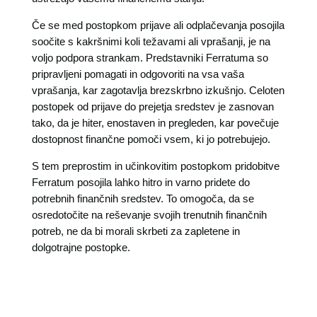
Če se med postopkom prijave ali odplačevanja posojila
soočite s kakršnimi koli težavami ali vprašanji, je na
voljo podpora strankam. Predstavniki Ferratuma so
pripravljeni pomagati in odgovoriti na vsa vaša
vprašanja, kar zagotavlja brezskrbno izkušnjo. Celoten
postopek od prijave do prejetja sredstev je zasnovan
tako, da je hiter, enostaven in pregleden, kar povečuje
dostopnost finančne pomoči vsem, ki jo potrebujejo.
S tem preprostim in učinkovitim postopkom pridobitve
Ferratum posojila lahko hitro in varno pridete do
potrebnih finančnih sredstev. To omogoča, da se
osredotočite na reševanje svojih trenutnih finančnih
potreb, ne da bi morali skrbeti za zapletene in
dolgotrajne postopke.