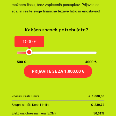
možnem času, brez zapletenih postopkov. Prijavite se
zdaj in rešite svoje finančne težave hitro in enostavno!
Kakšen znesek potrebujete?
1000 €
500 €
4000 €
PRIJAVITE SE ZA
1.000,00 €
Znesek Kesh Limita
€
1.000,00
Skupni stroški Kesh Limita
€
239,74
Efektivna obrestna mera (EOM)
56,01
%