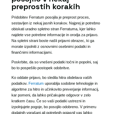
preprostih korakih
Pridobitev Ferratum posojila je preprost proces,
sestavljen iz nekaj jasnih korakov. Najprej je potrebno
obiskati uradno spletno stran Ferratuma, kjer lahko
najdete vse potrebne informacije in orodja za prijavo.
Na spletni strani boste našli prijavni obrazec, ki ga
morate izpolniti z osnovnimi osebnimi podatki in
finančnimi informacijami.
Poskrbite, da so vnešeni podatki točni in popolni, saj
bo to pospešilo postopek odobritve.
Ko oddate prijavo, bo sledila hitra obdelava vaših
podatkov.
Ferratum
uporablja sodobne tehnologije in
algoritme za hitro in učinkovito preverjanje informacij,
kar pomeni, da lahko pričakujete odgovor v zelo
kratkem času. Če so vaši podatki ustrezni in
izpolnjujete pogoje, bo posojilo odobreno. V primeru
dodatnih vprašanj ali potrebnih pojasnil vas lahko